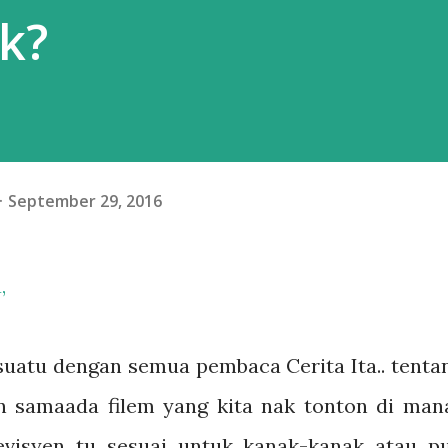
k?
September 29, 2016
,
esuatu dengan semua pembaca Cerita Ita.. tenta
n samaada filem yang kita nak tonton di man
visyen tu sesuai untuk kanak-kanak atau p