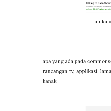
muka 
apa yang ada pada commonsen
rancangan tv, applikasi, la
kanak...