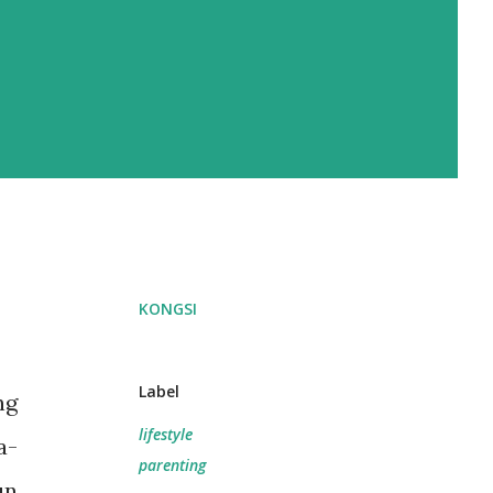
KONGSI
Label
ng
lifestyle
a-
parenting
un