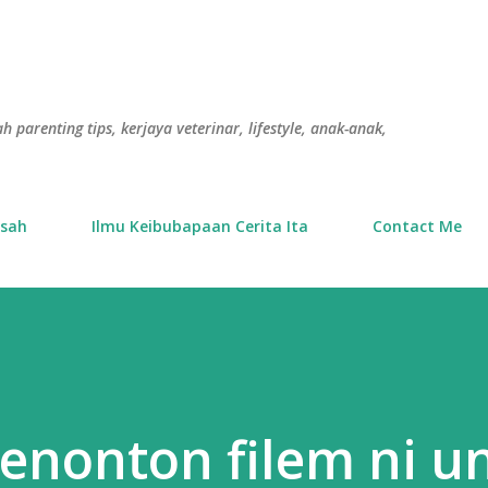
Langkau ke kandungan utama
h parenting tips, kerjaya veterinar, lifestyle, anak-anak,
usah
Ilmu Keibubapaan Cerita Ita
Contact Me
enonton filem ni u