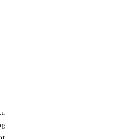
ku
ng
at