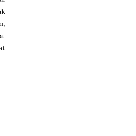
ak
m,
ai
at