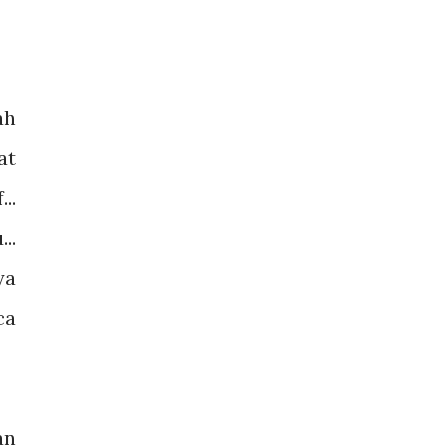
ah
at
..
..
ya
ca
an