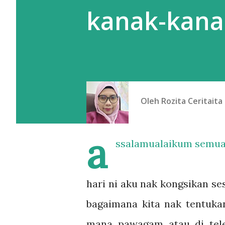
kanak-kana
Oleh
Rozita Ceritaita
a
ssalamualaikum semua
hari ni aku nak kongsikan s
bagaimana kita nak tentuka
mana pawagam atau di tele