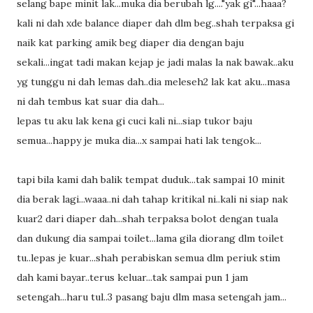
selang bape minit lak...muka dia berubah lg...."yak gi"...haaa?
kali ni dah xde balance diaper dah dlm beg..shah terpaksa gi
naik kat parking amik beg diaper dia dengan baju
sekali...ingat tadi makan kejap je jadi malas la nak bawak..aku
yg tunggu ni dah lemas dah..dia meleseh2 lak kat aku...masa
ni dah tembus kat suar dia dah...
lepas tu aku lak kena gi cuci kali ni...siap tukor baju
semua...happy je muka dia...x sampai hati lak tengok...
tapi bila kami dah balik tempat duduk...tak sampai 10 minit
dia berak lagi...waaa..ni dah tahap kritikal ni..kali ni siap nak
kuar2 dari diaper dah...shah terpaksa bolot dengan tuala
dan dukung dia sampai toilet...lama gila diorang dlm toilet
tu..lepas je kuar...shah perabiskan semua dlm periuk stim
dah kami bayar..terus keluar...tak sampai pun 1 jam
setengah...haru tul..3 pasang baju dlm masa setengah jam...