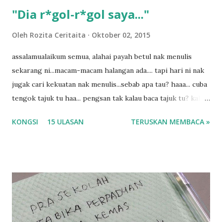
"Dia r*gol-r*gol saya..."
Oleh
Rozita Ceritaita
Oktober 02, 2015
assalamualaikum semua, alahai payah betul nak menulis
sekarang ni...macam-macam halangan ada.... tapi hari ni nak
jugak cari kekuatan nak menulis...sebab apa tau? haaa... cuba
tengok tajuk tu haa... pengsan tak kalau baca tajuk tu? kalau
korang nak pengsan baca tajuk aku lagi la tau... sebab apa
KONGSI
15 ULASAN
TERUSKAN MEMBACA »
tau? yang sebut tu anak aku....diulangi ANAK AKU ....adoiiii
la... apa la nak jadi dengan budak-budak sekarang ni
ntah...kecut perut ummi kau dengar ni nak oiiii.... nak tau
lanjut? ok meh aku cite... ceritanya gini.... semalam waktu
balik keja aku ajak la shah singgah Giant beli barang
sikit...dalam perjalanan dari dalam kereta tu biasalah kan
kami memang akan pimpin anak-anak jalan sampai masuk