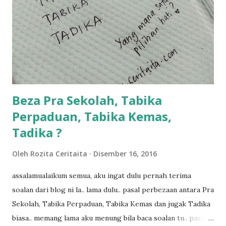
dalam... dan kebiasanya bagi anak 4 macam kami ni bahagi-
bahagi lah siapa nak pimpin siapa... dan biasanya aku akan
dukung adik hadi sambil pimpin kakak husna... yang abg
ngah dengan abg long terserah pada shah la pulak.. tapi
kalau ikut anak-anak semua nak ummi pimpin... ajer rebeh
ba...
Beza Pra Sekolah, Tabika
Perpaduan, Tabika Kemas,
Tadika ?
Oleh
Rozita Ceritaita
Disember 16, 2016
assalamualaikum semua, aku ingat dulu pernah terima
soalan dari blog ni la.. lama dulu.. pasal perbezaan antara Pra
Sekolah, Tabika Perpaduan, Tabika Kemas dan jugak Tadika
biasa.. memang lama aku menung bila baca soalan tu.. pasal