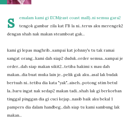
s
emalam kami gi ECM(east coast mall)..ni semua gara2
tengok gambar zila kat FB la ni...terus aku merengek2
dengan shah nak makan steamboat gak...
kami gi lepas maghrib...sampai kat johnny's tu tak ramai
sangat orang...kami dah siap2 duduk..order semua...sampai je
order...dah siap makan sikit2...tetiba hakimi x mau dah
makan...dia buat muka lain je...pelik gak aku...asal lak budak
bertuah ni...tetiba dia kata "yak"...aiseh...potong stim betul
la...baru ingat nak sedap2 makan tadi...shah lak gi berkorban
tinggal pinggan dia gi cuci kejap...nasib baik aku bekal 1
pampers dia dalam handbeg...dah siap tu kami sambung lak
makan...