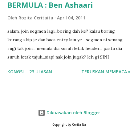
BERMULA : Ben Ashaari
Oleh
Rozita Ceritaita
April 04, 2011
salam, join segmen lagi...boring dah ke? kalau boring
korang skip je dan baca entry lain ye... segmen ni senang
rugi tak join... memula dia suruh letak header... pastu dia
suruh letak tajuk...siap! nak join jugak? leh gi SINI
KONGSI
23 ULASAN
TERUSKAN MEMBACA »
Dikuasakan oleh Blogger
Copyright by Cerita Ita