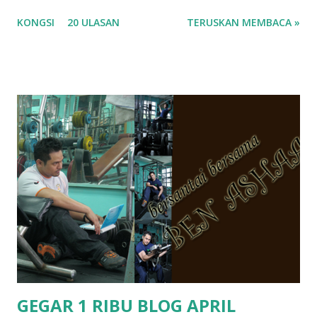
masa tu aku memang tak tau nak jawab apa.. hahaha.. serius
KONGSI
20 ULASAN
TERUSKAN MEMBACA »
ko.. masa tu aku baru je ada anak sorang dan aku hentam je
hantar memana ikut kemampuan kami masa tu.. Apa Beza
Pra Sekolah, Tabika Perpaduan, Tabika Kemas, Tadika ?
memang tak pernah la terfikir pun nak cari info atau nak
tanya sapa-sapa pun masa tu.. bila fikir-fikirkan balik terasa
jugak masa alahai teruknya kami sebagai ibubapa.. dan kami
terasa jugak semakin teruk bila abg long dah masuk 2 tahun
kat salah satu tadika swasta ni.. tapi nampaknya kenal huruf
pun tak tau.. pengsan aku bila ingat balik.. aku mula fikir
mungkin sebab abg long sendiri jenis budak yang ada
masalah dyslexia.. tapi minor la.. nanti la aku cerita pasal
dyslexia tu.. lepas tu kami buat keputusan pu...
GEGAR 1 RIBU BLOG APRIL