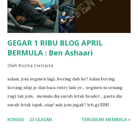
masalah dyslexia.. tapi minor la.. nanti la aku cerita pasal
dyslexia tu.. lepas tu kami buat keputusan pu...
GEGAR 1 RIBU BLOG APRIL
BERMULA : Ben Ashaari
Oleh
Rozita Ceritaita
salam, join segmen lagi...boring dah ke? kalau boring
korang skip je dan baca entry lain ye... segmen ni senang
rugi tak join... memula dia suruh letak header... pastu dia
suruh letak tajuk...siap! nak join jugak? leh gi SINI
KONGSI
23 ULASAN
TERUSKAN MEMBACA »