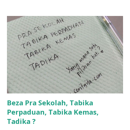
ntah...kecut perut ummi kau dengar ni nak oiiii.... nak tau
lanjut? ok meh aku cite... ceritanya gini.... semalam waktu
balik keja aku ajak la shah singgah Giant beli barang
sikit...dalam perjalanan dari dalam kereta tu biasalah kan
kami memang akan pimpin anak-anak jalan sampai masuk
dalam... dan kebiasanya bagi anak 4 macam kami ni bahagi-
bahagi lah siapa nak pimpin siapa... dan biasanya aku akan
dukung adik hadi sambil pimpin kakak husna... yang abg
ngah dengan abg long terserah pada shah la pulak.. tapi
kalau ikut anak-anak semua nak ummi pimpin... ajer rebeh
ba...
Beza Pra Sekolah, Tabika
Perpaduan, Tabika Kemas,
Tadika ?