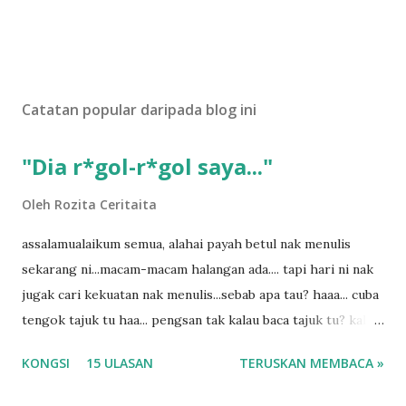
Catatan popular daripada blog ini
"Dia r*gol-r*gol saya..."
Oleh
Rozita Ceritaita
assalamualaikum semua, alahai payah betul nak menulis
sekarang ni...macam-macam halangan ada.... tapi hari ni nak
jugak cari kekuatan nak menulis...sebab apa tau? haaa... cuba
tengok tajuk tu haa... pengsan tak kalau baca tajuk tu? kalau
korang nak pengsan baca tajuk aku lagi la tau... sebab apa
KONGSI
15 ULASAN
TERUSKAN MEMBACA »
tau? yang sebut tu anak aku....diulangi ANAK AKU ....adoiiii
la... apa la nak jadi dengan budak-budak sekarang ni