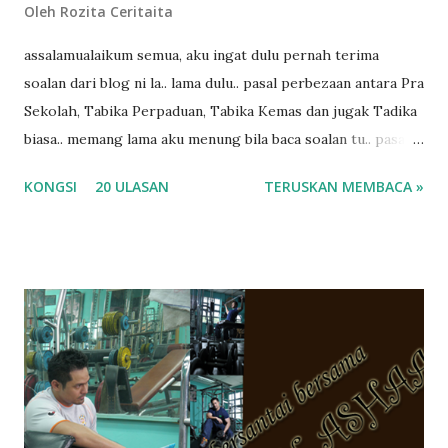
Oleh
Rozita Ceritaita
assalamualaikum semua, aku ingat dulu pernah terima
soalan dari blog ni la.. lama dulu.. pasal perbezaan antara Pra
Sekolah, Tabika Perpaduan, Tabika Kemas dan jugak Tadika
biasa.. memang lama aku menung bila baca soalan tu.. pasal
masa tu aku memang tak tau nak jawab apa.. hahaha.. serius
KONGSI
20 ULASAN
TERUSKAN MEMBACA »
ko.. masa tu aku baru je ada anak sorang dan aku hentam je
hantar memana ikut kemampuan kami masa tu.. Apa Beza
Pra Sekolah, Tabika Perpaduan, Tabika Kemas, Tadika ?
memang tak pernah la terfikir pun nak cari info atau nak
tanya sapa-sapa pun masa tu.. bila fikir-fikirkan balik terasa
jugak masa alahai teruknya kami sebagai ibubapa.. dan kami
terasa jugak semakin teruk bila abg long dah masuk 2 tahun
kat salah satu tadika swasta ni.. tapi nampaknya kenal huruf
pun tak tau.. pengsan aku bila ingat balik.. aku mula fikir
mungkin sebab abg long sendiri jenis budak yang ada