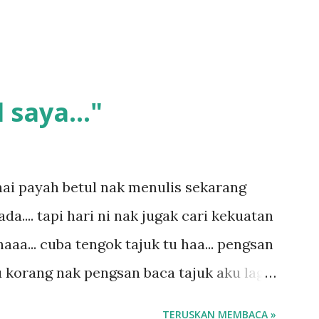
 saya..."
ai payah betul nak menulis sekarang
.... tapi hari ni nak jugak cari kekuatan
aaa... cuba tengok tajuk tu haa... pengsan
u korang nak pengsan baca tajuk aku lagi
 sebut tu anak aku....diulangi ANAK AKU
TERUSKAN MEMBACA »