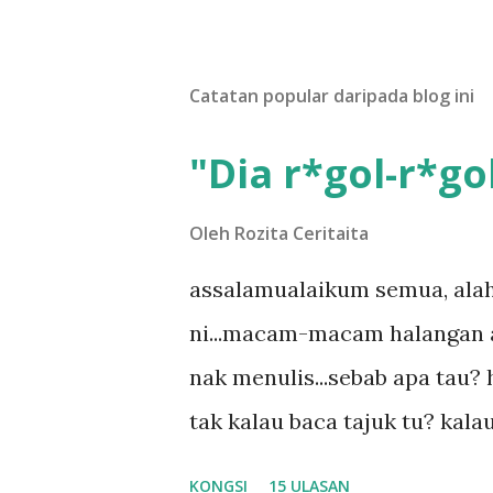
Catatan popular daripada blog ini
"Dia r*gol-r*gol
Oleh
Rozita Ceritaita
assalamualaikum semua, alah
ni...macam-macam halangan ada
nak menulis...sebab apa tau? h
tak kalau baca tajuk tu? kala
la tau... sebab apa tau? yang
KONGSI
15 ULASAN