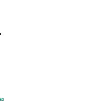
al
SI