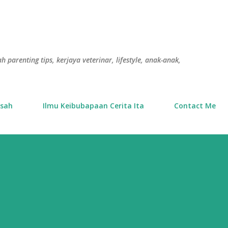
Langkau ke kandungan utama
h parenting tips, kerjaya veterinar, lifestyle, anak-anak,
usah
Ilmu Keibubapaan Cerita Ita
Contact Me