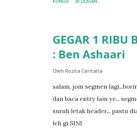
KONGSI
20 ULASAN
dan aku hentam je hantar m
Apa Beza Pra Sekolah, Tabika
memang tak pernah la terfikir
GEGAR 1 RIBU 
sapa pun masa tu.. bila fikir-
: Ben Ashaari
teruknya kami sebagai ibubap
bila abg long dah masuk 2 tah
Oleh
Rozita Ceritaita
nampaknya kenal huruf pun tak
salam, join segmen lagi...bor
mula fikir mungkin sebab abg
dan baca entry lain ye... segm
masalah dyslexia.. tapi minor l
suruh letak header... pastu dia
lepas tu kami buat keputusan 
leh gi SINI