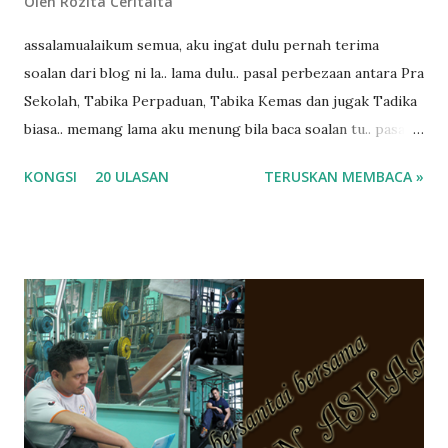
Oleh
Rozita Ceritaita
assalamualaikum semua, aku ingat dulu pernah terima
soalan dari blog ni la.. lama dulu.. pasal perbezaan antara Pra
Sekolah, Tabika Perpaduan, Tabika Kemas dan jugak Tadika
biasa.. memang lama aku menung bila baca soalan tu.. pasal
masa tu aku memang tak tau nak jawab apa.. hahaha.. serius
KONGSI
20 ULASAN
TERUSKAN MEMBACA »
ko.. masa tu aku baru je ada anak sorang dan aku hentam je
hantar memana ikut kemampuan kami masa tu.. Apa Beza
Pra Sekolah, Tabika Perpaduan, Tabika Kemas, Tadika ?
memang tak pernah la terfikir pun nak cari info atau nak
tanya sapa-sapa pun masa tu.. bila fikir-fikirkan balik terasa
jugak masa alahai teruknya kami sebagai ibubapa.. dan kami
terasa jugak semakin teruk bila abg long dah masuk 2 tahun
kat salah satu tadika swasta ni.. tapi nampaknya kenal huruf
pun tak tau.. pengsan aku bila ingat balik.. aku mula fikir
mungkin sebab abg long sendiri jenis budak yang ada