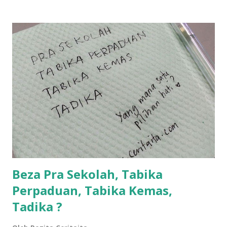
ntah...kecut perut ummi kau dengar ni nak oiiii.... nak tau
lanjut? ok meh aku cite... ceritanya gini.... semalam waktu
balik keja aku ajak la shah singgah Giant beli barang
sikit...dalam perjalanan dari dalam kereta tu biasalah kan
kami memang akan pimpin anak-anak jalan sampai masuk
dalam... dan kebiasanya bagi anak 4 macam kami ni bahagi-
bahagi lah siapa nak pimpin siapa... dan biasanya aku akan
dukung adik hadi sambil pimpin kakak husna... yang abg
ngah dengan abg long terserah pada shah la pulak.. tapi
kalau ikut anak-anak semua nak ummi pimpin... ajer rebeh
ba...
Beza Pra Sekolah, Tabika
Perpaduan, Tabika Kemas,
Tadika ?