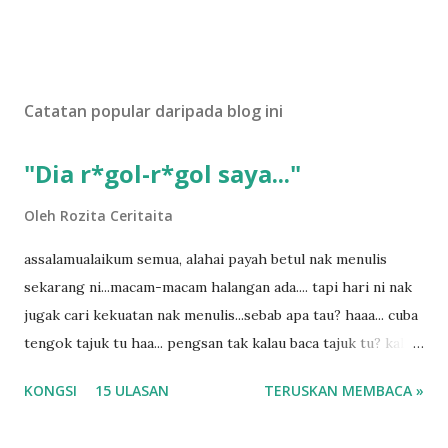
Catatan popular daripada blog ini
"Dia r*gol-r*gol saya..."
Oleh
Rozita Ceritaita
assalamualaikum semua, alahai payah betul nak menulis
sekarang ni...macam-macam halangan ada.... tapi hari ni nak
jugak cari kekuatan nak menulis...sebab apa tau? haaa... cuba
tengok tajuk tu haa... pengsan tak kalau baca tajuk tu? kalau
korang nak pengsan baca tajuk aku lagi la tau... sebab apa
KONGSI
15 ULASAN
TERUSKAN MEMBACA »
tau? yang sebut tu anak aku....diulangi ANAK AKU ....adoiiii
la... apa la nak jadi dengan budak-budak sekarang ni