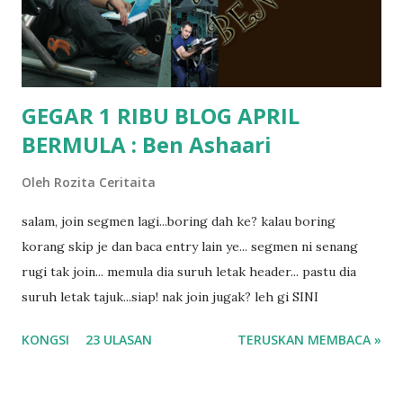
masalah dyslexia.. tapi minor la.. nanti la aku cerita pasal
dyslexia tu.. lepas tu kami buat keputusan pu...
GEGAR 1 RIBU BLOG APRIL
BERMULA : Ben Ashaari
Oleh
Rozita Ceritaita
salam, join segmen lagi...boring dah ke? kalau boring
korang skip je dan baca entry lain ye... segmen ni senang
rugi tak join... memula dia suruh letak header... pastu dia
suruh letak tajuk...siap! nak join jugak? leh gi SINI
KONGSI
23 ULASAN
TERUSKAN MEMBACA »