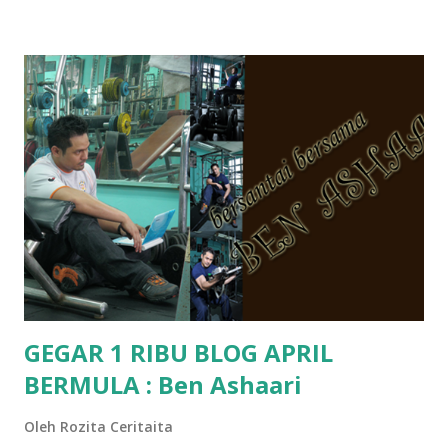
Pra Sekolah, Tabika Perpaduan, Tabika Kemas, Tadika ?
memang tak pernah la terfikir pun nak cari info atau nak
tanya sapa-sapa pun masa tu.. bila fikir-fikirkan balik terasa
jugak masa alahai teruknya kami sebagai ibubapa.. dan kami
terasa jugak semakin teruk bila abg long dah masuk 2 tahun
kat salah satu tadika swasta ni.. tapi nampaknya kenal huruf
pun tak tau.. pengsan aku bila ingat balik.. aku mula fikir
mungkin sebab abg long sendiri jenis budak yang ada
masalah dyslexia.. tapi minor la.. nanti la aku cerita pasal
dyslexia tu.. lepas tu kami buat keputusan pu...
GEGAR 1 RIBU BLOG APRIL
BERMULA : Ben Ashaari
Oleh
Rozita Ceritaita