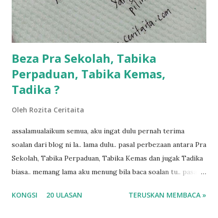
ngah dengan abg long terserah pada shah la pulak.. tapi
kalau ikut anak-anak semua nak ummi pimpin... ajer rebeh
ba...
Beza Pra Sekolah, Tabika
Perpaduan, Tabika Kemas,
Tadika ?
Oleh
Rozita Ceritaita
assalamualaikum semua, aku ingat dulu pernah terima
soalan dari blog ni la.. lama dulu.. pasal perbezaan antara Pra
Sekolah, Tabika Perpaduan, Tabika Kemas dan jugak Tadika
biasa.. memang lama aku menung bila baca soalan tu.. pasal
masa tu aku memang tak tau nak jawab apa.. hahaha.. serius
KONGSI
20 ULASAN
TERUSKAN MEMBACA »
ko.. masa tu aku baru je ada anak sorang dan aku hentam je
hantar memana ikut kemampuan kami masa tu.. Apa Beza