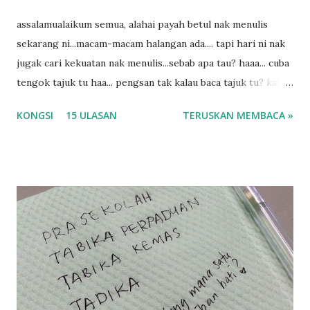
assalamualaikum semua, alahai payah betul nak menulis
sekarang ni...macam-macam halangan ada.... tapi hari ni nak
jugak cari kekuatan nak menulis...sebab apa tau? haaa... cuba
tengok tajuk tu haa... pengsan tak kalau baca tajuk tu? kalau
korang nak pengsan baca tajuk aku lagi la tau... sebab apa
KONGSI
15 ULASAN
TERUSKAN MEMBACA »
tau? yang sebut tu anak aku....diulangi ANAK AKU ....adoiiii
la... apa la nak jadi dengan budak-budak sekarang ni
ntah...kecut perut ummi kau dengar ni nak oiiii.... nak tau
lanjut? ok meh aku cite... ceritanya gini.... semalam waktu
balik keja aku ajak la shah singgah Giant beli barang
sikit...dalam perjalanan dari dalam kereta tu biasalah kan
kami memang akan pimpin anak-anak jalan sampai masuk
dalam... dan kebiasanya bagi anak 4 macam kami ni bahagi-
bahagi lah siapa nak pimpin siapa... dan biasanya aku akan
dukung adik hadi sambil pimpin kakak husna... yang abg