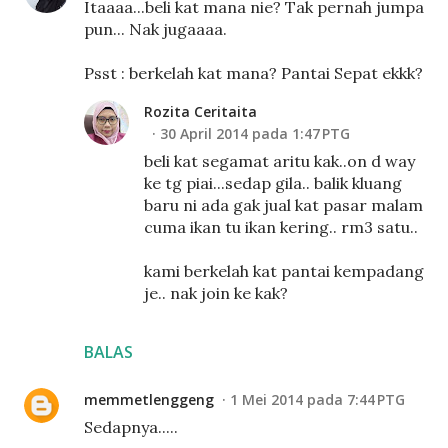
Itaaaa...beli kat mana nie? Tak pernah jumpa
pun... Nak jugaaaa.
Psst : berkelah kat mana? Pantai Sepat ekkk?
Rozita Ceritaita
30 April 2014 pada 1:47 PTG
beli kat segamat aritu kak..on d way
ke tg piai...sedap gila.. balik kluang
baru ni ada gak jual kat pasar malam
cuma ikan tu ikan kering.. rm3 satu..
kami berkelah kat pantai kempadang
je.. nak join ke kak?
BALAS
memmetlenggeng
1 Mei 2014 pada 7:44 PTG
Sedapnya.....