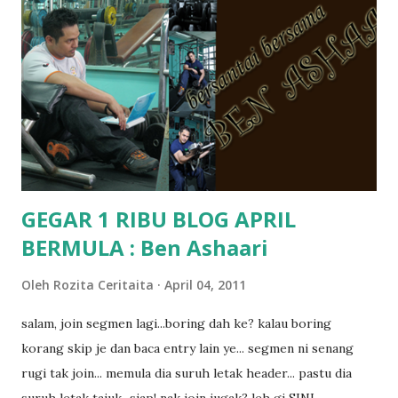
terasa jugak semakin teruk bila abg long dah masuk 2 tahun
kat salah satu tadika swasta ni.. tapi nampaknya kenal huruf
pun tak tau.. pengsan aku bila ingat balik.. aku mula fikir
mungkin sebab abg long sendiri jenis budak yang ada
masalah dyslexia.. tapi minor la.. nanti la aku cerita pasal
dyslexia tu.. lepas tu kami buat keputusan pu...
GEGAR 1 RIBU BLOG APRIL
BERMULA : Ben Ashaari
Oleh
Rozita Ceritaita
April 04, 2011
salam, join segmen lagi...boring dah ke? kalau boring
korang skip je dan baca entry lain ye... segmen ni senang
rugi tak join... memula dia suruh letak header... pastu dia