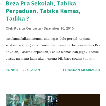
Beza Pra Sekolah, Tabika
Perpaduan, Tabika Kemas,
Tadika ?
Oleh
Rozita Ceritaita
Disember 16, 2016
assalamualaikum semua, aku ingat dulu pernah terima
soalan dari blog ni la.. lama dulu.. pasal perbezaan antara Pra
Sekolah, Tabika Perpaduan, Tabika Kemas dan jugak Tadika
biasa.. memang lama aku menung bila baca soalan tu.. pasal
masa tu aku memang tak tau nak jawab apa.. hahaha.. serius
KONGSI
20 ULASAN
TERUSKAN MEMBACA »
ko.. masa tu aku baru je ada anak sorang dan aku hentam je
hantar memana ikut kemampuan kami masa tu.. Apa Beza
Pra Sekolah, Tabika Perpaduan, Tabika Kemas, Tadika ?
memang tak pernah la terfikir pun nak cari info atau nak
tanya sapa-sapa pun masa tu.. bila fikir-fikirkan balik terasa
jugak masa alahai teruknya kami sebagai ibubapa.. dan kami