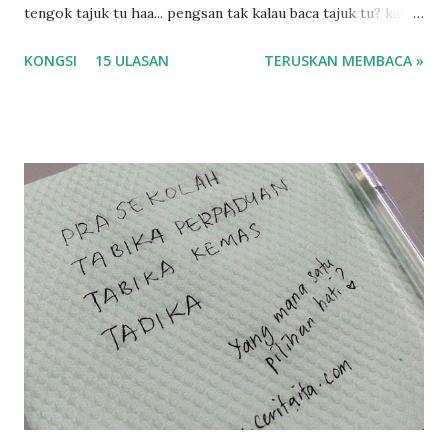
tengok tajuk tu haa... pengsan tak kalau baca tajuk tu? kalau
korang nak pengsan baca tajuk aku lagi la tau... sebab apa
KONGSI
15 ULASAN
TERUSKAN MEMBACA »
tau? yang sebut tu anak aku....diulangi ANAK AKU ....adoiiii
la... apa la nak jadi dengan budak-budak sekarang ni
ntah...kecut perut ummi kau dengar ni nak oiiii.... nak tau
lanjut? ok meh aku cite... ceritanya gini.... semalam waktu
balik keja aku ajak la shah singgah Giant beli barang
sikit...dalam perjalanan dari dalam kereta tu biasalah kan
kami memang akan pimpin anak-anak jalan sampai masuk
dalam... dan kebiasanya bagi anak 4 macam kami ni bahagi-
bahagi lah siapa nak pimpin siapa... dan biasanya aku akan
dukung adik hadi sambil pimpin kakak husna... yang abg
ngah dengan abg long terserah pada shah la pulak.. tapi
kalau ikut anak-anak semua nak ummi pimpin... ajer rebeh
ba...