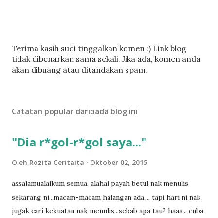
C
Terima kasih sudi tinggalkan komen :) Link blog
a
tidak dibenarkan sama sekali. Jika ada, komen anda
t
akan dibuang atau ditandakan spam.
a
t
U
Catatan popular daripada blog ini
l
a
s
"Dia r*gol-r*gol saya..."
a
n
Oleh
Rozita Ceritaita
Oktober 02, 2015
assalamualaikum semua, alahai payah betul nak menulis
sekarang ni...macam-macam halangan ada.... tapi hari ni nak
jugak cari kekuatan nak menulis...sebab apa tau? haaa... cuba