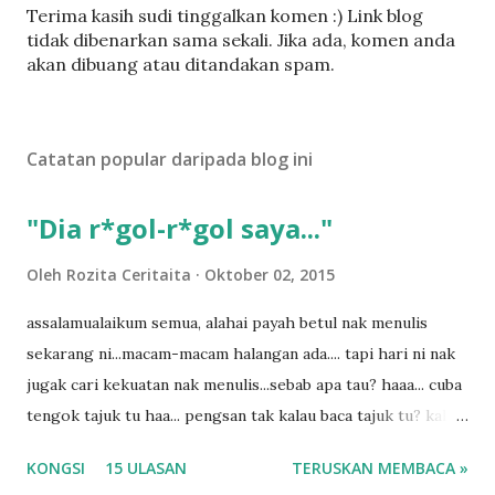
C
Terima kasih sudi tinggalkan komen :) Link blog
a
tidak dibenarkan sama sekali. Jika ada, komen anda
t
akan dibuang atau ditandakan spam.
a
t
U
Catatan popular daripada blog ini
l
a
s
"Dia r*gol-r*gol saya..."
a
n
Oleh
Rozita Ceritaita
Oktober 02, 2015
assalamualaikum semua, alahai payah betul nak menulis
sekarang ni...macam-macam halangan ada.... tapi hari ni nak
jugak cari kekuatan nak menulis...sebab apa tau? haaa... cuba
tengok tajuk tu haa... pengsan tak kalau baca tajuk tu? kalau
korang nak pengsan baca tajuk aku lagi la tau... sebab apa
KONGSI
15 ULASAN
TERUSKAN MEMBACA »
tau? yang sebut tu anak aku....diulangi ANAK AKU ....adoiiii