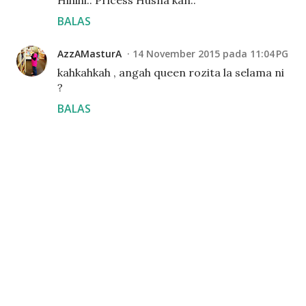
Hihihi.. Pricess Husna kan..
BALAS
AzzAMasturA
14 November 2015 pada 11:04 PG
kahkahkah , angah queen rozita la selama ni
?
BALAS