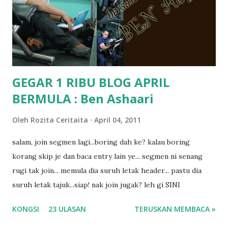
mungkin sebab abg long sendiri jenis budak yang ada
masalah dyslexia.. tapi minor la.. nanti la aku cerita pasal
dyslexia tu.. lepas tu kami buat keputusan pu...
GEGAR 1 RIBU BLOG APRIL
BERMULA : Ben Ashaari
Oleh
Rozita Ceritaita
April 04, 2011
salam, join segmen lagi...boring dah ke? kalau boring
korang skip je dan baca entry lain ye... segmen ni senang
rugi tak join... memula dia suruh letak header... pastu dia
suruh letak tajuk...siap! nak join jugak? leh gi SINI
KONGSI
23 ULASAN
TERUSKAN MEMBACA »