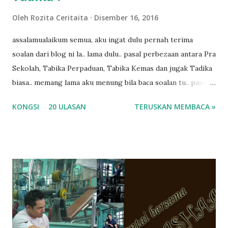
Oleh
Rozita Ceritaita
Disember 16, 2016
assalamualaikum semua, aku ingat dulu pernah terima
soalan dari blog ni la.. lama dulu.. pasal perbezaan antara Pra
Sekolah, Tabika Perpaduan, Tabika Kemas dan jugak Tadika
biasa.. memang lama aku menung bila baca soalan tu.. pasal
masa tu aku memang tak tau nak jawab apa.. hahaha.. serius
KONGSI
20 ULASAN
TERUSKAN MEMBACA »
ko.. masa tu aku baru je ada anak sorang dan aku hentam je
hantar memana ikut kemampuan kami masa tu.. Apa Beza
Pra Sekolah, Tabika Perpaduan, Tabika Kemas, Tadika ?
memang tak pernah la terfikir pun nak cari info atau nak
tanya sapa-sapa pun masa tu.. bila fikir-fikirkan balik terasa
jugak masa alahai teruknya kami sebagai ibubapa.. dan kami
terasa jugak semakin teruk bila abg long dah masuk 2 tahun
kat salah satu tadika swasta ni.. tapi nampaknya kenal huruf
pun tak tau.. pengsan aku bila ingat balik.. aku mula fikir