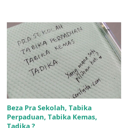
la... apa la nak jadi dengan budak-budak sekarang ni
ntah...kecut perut ummi kau dengar ni nak oiiii.... nak tau
lanjut? ok meh aku cite... ceritanya gini.... semalam waktu
balik keja aku ajak la shah singgah Giant beli barang
sikit...dalam perjalanan dari dalam kereta tu biasalah kan
kami memang akan pimpin anak-anak jalan sampai masuk
dalam... dan kebiasanya bagi anak 4 macam kami ni bahagi-
bahagi lah siapa nak pimpin siapa... dan biasanya aku akan
dukung adik hadi sambil pimpin kakak husna... yang abg
ngah dengan abg long terserah pada shah la pulak.. tapi
kalau ikut anak-anak semua nak ummi pimpin... ajer rebeh
ba...
Beza Pra Sekolah, Tabika
Perpaduan, Tabika Kemas,
Tadika ?