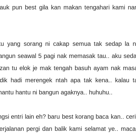
auk pun best gila kan makan tengahari kami nan
u yang sorang ni cakap semua tak sedap la ni
angun seawal 5 pagi nak memasak tau.. aku seda
 azan tu elok je mak tengah basuh ayam nak mas
adik hadi merengek ntah apa tak kena.. kalau t
nantu hantu ni bangun agaknya.. huhuhu..
si entri lain eh? baru best korang baca kan.. ceri
erjalanan pergi dan balik kami selamat ye.. mac