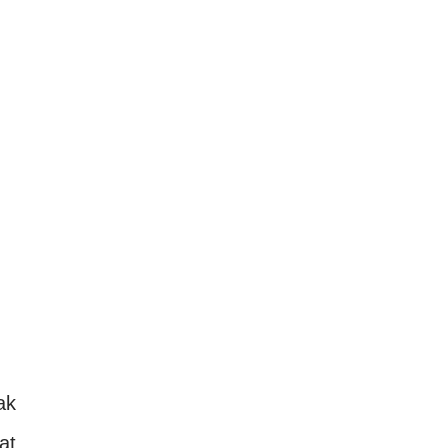
ak
at