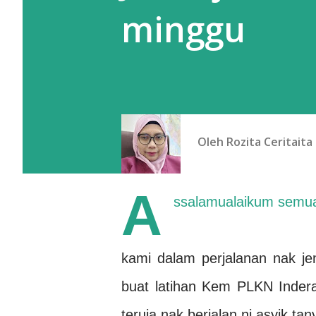
minggu
Oleh
Rozita Ceritaita
A
ssalamualaikum semu
kami dalam perjalanan nak je
buat latihan Kem PLKN Inder
teruja nak berjalan ni asyik tan