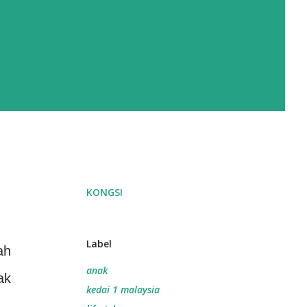
KONGSI
Label
ah
anak
ak
kedai 1 malaysia