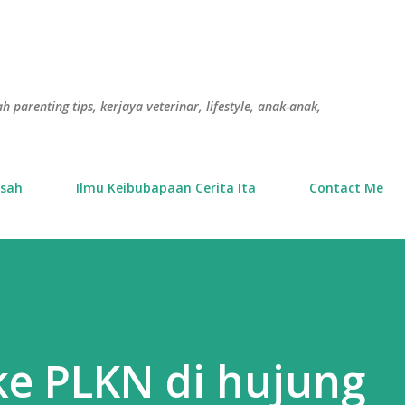
Langkau ke kandungan utama
h parenting tips, kerjaya veterinar, lifestyle, anak-anak,
usah
Ilmu Keibubapaan Cerita Ita
Contact Me
 ke PLKN di hujung