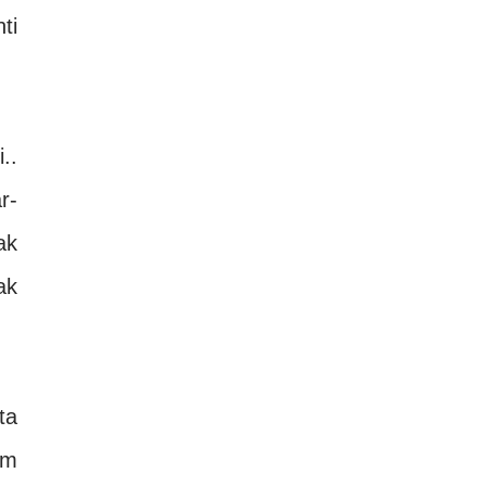
ti
..
r-
ak
ak
ta
am