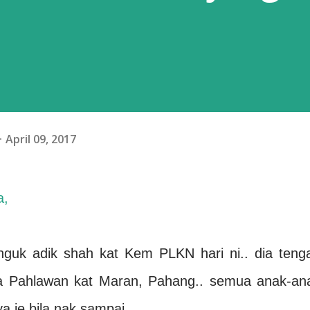
April 09, 2017
a,
nguk adik shah kat Kem PLKN hari ni.. dia teng
a Pahlawan kat Maran, Pahang.. semua anak-an
ya je bila nak sampai..