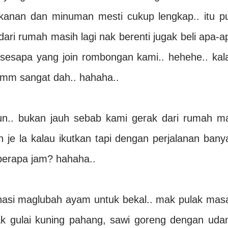
akanan dan minuman mesti cukup lengkap.. itu p
ari rumah masih lagi nak berenti jugak beli apa-a
la sesapa yang join rombongan kami.. hehehe.. kal
mm sangat dah.. hahaha..
pun.. bukan jauh sebab kami gerak dari rumah m
 je la kalau ikutkan tapi dengan perjalanan bany
 berapa jam? hahaha..
 nasi maglubah ayam untuk bekal.. mak pulak mas
k gulai kuning pahang, sawi goreng dengan uda