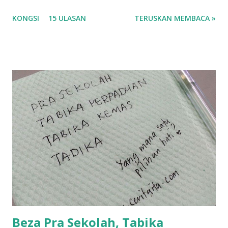
korang nak pengsan baca tajuk aku lagi la tau... sebab apa
KONGSI
15 ULASAN
TERUSKAN MEMBACA »
tau? yang sebut tu anak aku....diulangi ANAK AKU ....adoiiii
la... apa la nak jadi dengan budak-budak sekarang ni
ntah...kecut perut ummi kau dengar ni nak oiiii.... nak tau
lanjut? ok meh aku cite... ceritanya gini.... semalam waktu
balik keja aku ajak la shah singgah Giant beli barang
sikit...dalam perjalanan dari dalam kereta tu biasalah kan
kami memang akan pimpin anak-anak jalan sampai masuk
dalam... dan kebiasanya bagi anak 4 macam kami ni bahagi-
bahagi lah siapa nak pimpin siapa... dan biasanya aku akan
dukung adik hadi sambil pimpin kakak husna... yang abg
ngah dengan abg long terserah pada shah la pulak.. tapi
kalau ikut anak-anak semua nak ummi pimpin... ajer rebeh
ba...
Beza Pra Sekolah, Tabika