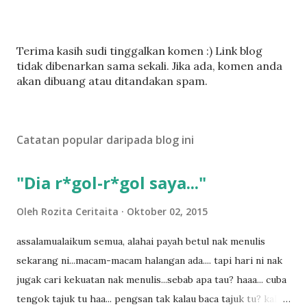
C
Terima kasih sudi tinggalkan komen :) Link blog
a
tidak dibenarkan sama sekali. Jika ada, komen anda
t
akan dibuang atau ditandakan spam.
a
t
U
Catatan popular daripada blog ini
l
a
s
"Dia r*gol-r*gol saya..."
a
n
Oleh
Rozita Ceritaita
Oktober 02, 2015
assalamualaikum semua, alahai payah betul nak menulis
sekarang ni...macam-macam halangan ada.... tapi hari ni nak
jugak cari kekuatan nak menulis...sebab apa tau? haaa... cuba
tengok tajuk tu haa... pengsan tak kalau baca tajuk tu? kalau