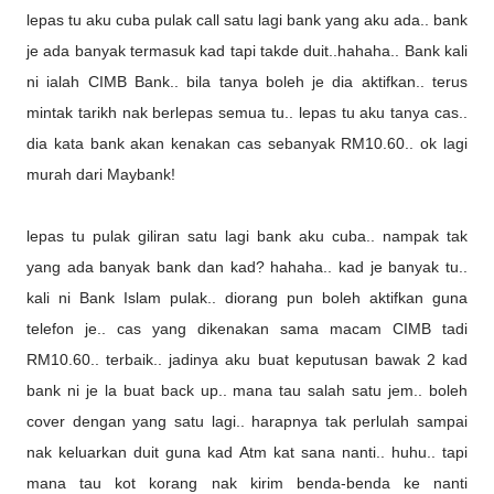
lepas tu aku cuba pulak call satu lagi bank yang aku ada.. bank
je ada banyak termasuk kad tapi takde duit..hahaha.. Bank kali
ni ialah CIMB Bank.. bila tanya boleh je dia aktifkan.. terus
mintak tarikh nak berlepas semua tu.. lepas tu aku tanya cas..
dia kata bank akan kenakan cas sebanyak RM10.60.. ok lagi
murah dari Maybank!
lepas tu pulak giliran satu lagi bank aku cuba.. nampak tak
yang ada banyak bank dan kad? hahaha.. kad je banyak tu..
kali ni Bank Islam pulak.. diorang pun boleh aktifkan guna
telefon je.. cas yang dikenakan sama macam CIMB tadi
RM10.60.. terbaik.. jadinya aku buat keputusan bawak 2 kad
bank ni je la buat back up.. mana tau salah satu jem.. boleh
cover dengan yang satu lagi.. harapnya tak perlulah sampai
nak keluarkan duit guna kad Atm kat sana nanti.. huhu.. tapi
mana tau kot korang nak kirim benda-benda ke nanti