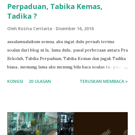
Perpaduan, Tabika Kemas,
Tadika ?
Oleh
Rozita Ceritaita
Disember 16, 2016
assalamualaikum semua, aku ingat dulu pernah terima
soalan dari blog ni la.. lama dulu.. pasal perbezaan antara Pra
Sekolah, Tabika Perpaduan, Tabika Kemas dan jugak Tadika
biasa.. memang lama aku menung bila baca soalan tu.. pasal
masa tu aku memang tak tau nak jawab apa.. hahaha.. serius
KONGSI
20 ULASAN
TERUSKAN MEMBACA »
ko.. masa tu aku baru je ada anak sorang dan aku hentam je
hantar memana ikut kemampuan kami masa tu.. Apa Beza
Pra Sekolah, Tabika Perpaduan, Tabika Kemas, Tadika ?
memang tak pernah la terfikir pun nak cari info atau nak
tanya sapa-sapa pun masa tu.. bila fikir-fikirkan balik terasa
jugak masa alahai teruknya kami sebagai ibubapa.. dan kami
terasa jugak semakin teruk bila abg long dah masuk 2 tahun