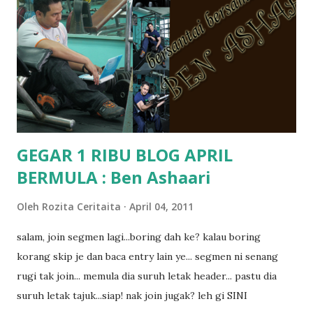
kat salah satu tadika swasta ni.. tapi nampaknya kenal huruf
pun tak tau.. pengsan aku bila ingat balik.. aku mula fikir
mungkin sebab abg long sendiri jenis budak yang ada
masalah dyslexia.. tapi minor la.. nanti la aku cerita pasal
dyslexia tu.. lepas tu kami buat keputusan pu...
GEGAR 1 RIBU BLOG APRIL
BERMULA : Ben Ashaari
Oleh
Rozita Ceritaita
April 04, 2011
salam, join segmen lagi...boring dah ke? kalau boring
korang skip je dan baca entry lain ye... segmen ni senang
rugi tak join... memula dia suruh letak header... pastu dia
suruh letak tajuk...siap! nak join jugak? leh gi SINI