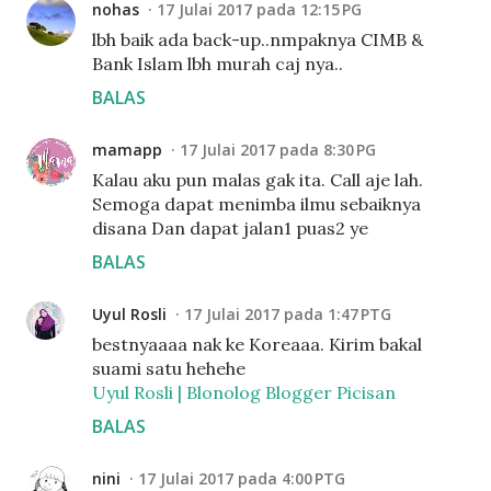
nohas
17 Julai 2017 pada 12:15 PG
lbh baik ada back-up..nmpaknya CIMB &
Bank Islam lbh murah caj nya..
BALAS
mamapp
17 Julai 2017 pada 8:30 PG
Kalau aku pun malas gak ita. Call aje lah.
Semoga dapat menimba ilmu sebaiknya
disana Dan dapat jalan1 puas2 ye
BALAS
Uyul Rosli
17 Julai 2017 pada 1:47 PTG
bestnyaaaa nak ke Koreaaa. Kirim bakal
suami satu hehehe
Uyul Rosli | Blonolog Blogger Picisan
BALAS
nini
17 Julai 2017 pada 4:00 PTG