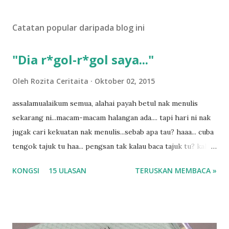
t
U
Catatan popular daripada blog ini
l
a
s
"Dia r*gol-r*gol saya..."
a
n
Oleh
Rozita Ceritaita
Oktober 02, 2015
assalamualaikum semua, alahai payah betul nak menulis
sekarang ni...macam-macam halangan ada.... tapi hari ni nak
jugak cari kekuatan nak menulis...sebab apa tau? haaa... cuba
tengok tajuk tu haa... pengsan tak kalau baca tajuk tu? kalau
korang nak pengsan baca tajuk aku lagi la tau... sebab apa
KONGSI
15 ULASAN
TERUSKAN MEMBACA »
tau? yang sebut tu anak aku....diulangi ANAK AKU ....adoiiii
la... apa la nak jadi dengan budak-budak sekarang ni
ntah...kecut perut ummi kau dengar ni nak oiiii.... nak tau
lanjut? ok meh aku cite... ceritanya gini.... semalam waktu