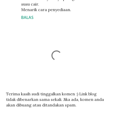
susu cair.
Menarik cara penyediaan.
BALAS
C
Terima kasih sudi tinggalkan komen :) Link blog
a
tidak dibenarkan sama sekali. Jika ada, komen anda
t
akan dibuang atau ditandakan spam.
a