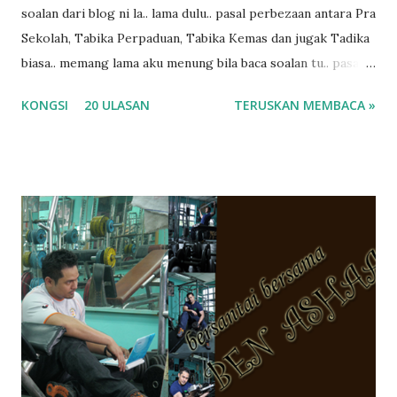
soalan dari blog ni la.. lama dulu.. pasal perbezaan antara Pra
Sekolah, Tabika Perpaduan, Tabika Kemas dan jugak Tadika
biasa.. memang lama aku menung bila baca soalan tu.. pasal
masa tu aku memang tak tau nak jawab apa.. hahaha.. serius
KONGSI
20 ULASAN
TERUSKAN MEMBACA »
ko.. masa tu aku baru je ada anak sorang dan aku hentam je
hantar memana ikut kemampuan kami masa tu.. Apa Beza
Pra Sekolah, Tabika Perpaduan, Tabika Kemas, Tadika ?
memang tak pernah la terfikir pun nak cari info atau nak
tanya sapa-sapa pun masa tu.. bila fikir-fikirkan balik terasa
jugak masa alahai teruknya kami sebagai ibubapa.. dan kami
terasa jugak semakin teruk bila abg long dah masuk 2 tahun
kat salah satu tadika swasta ni.. tapi nampaknya kenal huruf
pun tak tau.. pengsan aku bila ingat balik.. aku mula fikir
mungkin sebab abg long sendiri jenis budak yang ada
masalah dyslexia.. tapi minor la.. nanti la aku cerita pasal
dyslexia tu.. lepas tu kami buat keputusan pu...