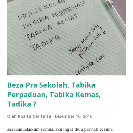
balik keja aku ajak la shah singgah Giant beli barang
sikit...dalam perjalanan dari dalam kereta tu biasalah kan
kami memang akan pimpin anak-anak jalan sampai masuk
dalam... dan kebiasanya bagi anak 4 macam kami ni bahagi-
bahagi lah siapa nak pimpin siapa... dan biasanya aku akan
dukung adik hadi sambil pimpin kakak husna... yang abg
ngah dengan abg long terserah pada shah la pulak.. tapi
kalau ikut anak-anak semua nak ummi pimpin... ajer rebeh
ba...
Beza Pra Sekolah, Tabika
Perpaduan, Tabika Kemas,
Tadika ?
Oleh
Rozita Ceritaita
Disember 16, 2016
assalamualaikum semua, aku ingat dulu pernah terima