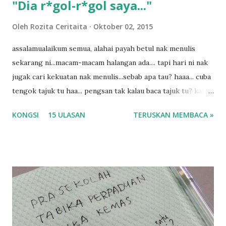
"Dia r*gol-r*gol saya..."
a
n
Oleh
Rozita Ceritaita
Oktober 02, 2015
assalamualaikum semua, alahai payah betul nak menulis
sekarang ni...macam-macam halangan ada.... tapi hari ni nak
jugak cari kekuatan nak menulis...sebab apa tau? haaa... cuba
tengok tajuk tu haa... pengsan tak kalau baca tajuk tu? kalau
korang nak pengsan baca tajuk aku lagi la tau... sebab apa
KONGSI
15 ULASAN
TERUSKAN MEMBACA »
tau? yang sebut tu anak aku....diulangi ANAK AKU ....adoiiii
la... apa la nak jadi dengan budak-budak sekarang ni
ntah...kecut perut ummi kau dengar ni nak oiiii.... nak tau
lanjut? ok meh aku cite... ceritanya gini.... semalam waktu
balik keja aku ajak la shah singgah Giant beli barang
sikit...dalam perjalanan dari dalam kereta tu biasalah kan
kami memang akan pimpin anak-anak jalan sampai masuk
dalam... dan kebiasanya bagi anak 4 macam kami ni bahagi-