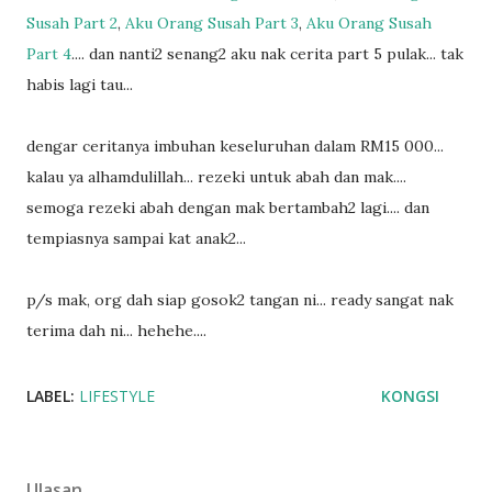
Susah Part 2
,
Aku Orang Susah Part 3
,
Aku Orang Susah
Part 4
.... dan nanti2 senang2 aku nak cerita part 5 pulak... tak
habis lagi tau...
dengar ceritanya imbuhan keseluruhan dalam RM15 000...
kalau ya alhamdulillah... rezeki untuk abah dan mak....
semoga rezeki abah dengan mak bertambah2 lagi.... dan
tempiasnya sampai kat anak2...
p/s mak, org dah siap gosok2 tangan ni... ready sangat nak
terima dah ni... hehehe....
LABEL:
LIFESTYLE
KONGSI
Ulasan