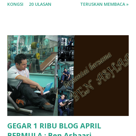
KONGSI
20 ULASAN
TERUSKAN MEMBACA »
ko.. masa tu aku baru je ada anak sorang dan aku hentam je
hantar memana ikut kemampuan kami masa tu.. Apa Beza
Pra Sekolah, Tabika Perpaduan, Tabika Kemas, Tadika ?
memang tak pernah la terfikir pun nak cari info atau nak
tanya sapa-sapa pun masa tu.. bila fikir-fikirkan balik terasa
jugak masa alahai teruknya kami sebagai ibubapa.. dan kami
terasa jugak semakin teruk bila abg long dah masuk 2 tahun
kat salah satu tadika swasta ni.. tapi nampaknya kenal huruf
pun tak tau.. pengsan aku bila ingat balik.. aku mula fikir
mungkin sebab abg long sendiri jenis budak yang ada
masalah dyslexia.. tapi minor la.. nanti la aku cerita pasal
dyslexia tu.. lepas tu kami buat keputusan pu...
GEGAR 1 RIBU BLOG APRIL
BERMULA : Ben Ashaari