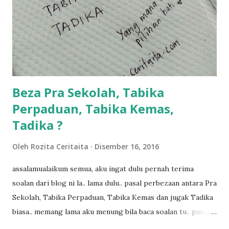
bahagi lah siapa nak pimpin siapa... dan biasanya aku akan
dukung adik hadi sambil pimpin kakak husna... yang abg
ngah dengan abg long terserah pada shah la pulak.. tapi
kalau ikut anak-anak semua nak ummi pimpin... ajer rebeh
ba...
Beza Pra Sekolah, Tabika
Perpaduan, Tabika Kemas,
Tadika ?
Oleh
Rozita Ceritaita
Disember 16, 2016
assalamualaikum semua, aku ingat dulu pernah terima
soalan dari blog ni la.. lama dulu.. pasal perbezaan antara Pra
Sekolah, Tabika Perpaduan, Tabika Kemas dan jugak Tadika
biasa.. memang lama aku menung bila baca soalan tu.. pasal
masa tu aku memang tak tau nak jawab apa.. hahaha.. serius