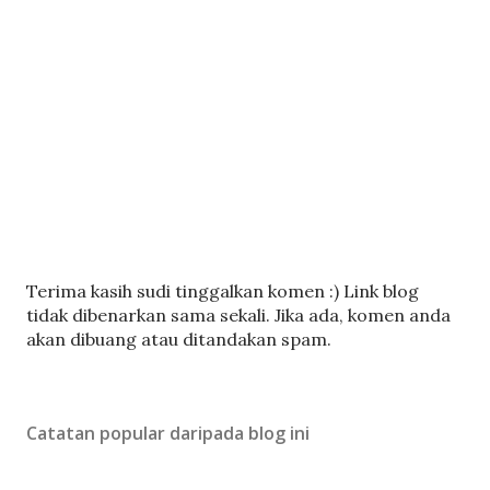
C
Terima kasih sudi tinggalkan komen :) Link blog
a
tidak dibenarkan sama sekali. Jika ada, komen anda
t
akan dibuang atau ditandakan spam.
a
t
U
Catatan popular daripada blog ini
l
a
s