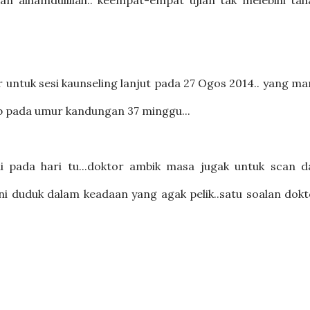
 dan alhamdulillah.. keempat-empat ujian tak melebihi ta
r untuk sesi kaunseling lanjut pada 27 Ogos 2014.. yang m
b pada umur kandungan 37 minggu...
di pada hari tu...doktor ambik masa jugak untuk scan d
 duduk dalam keadaan yang agak pelik..satu soalan dokt