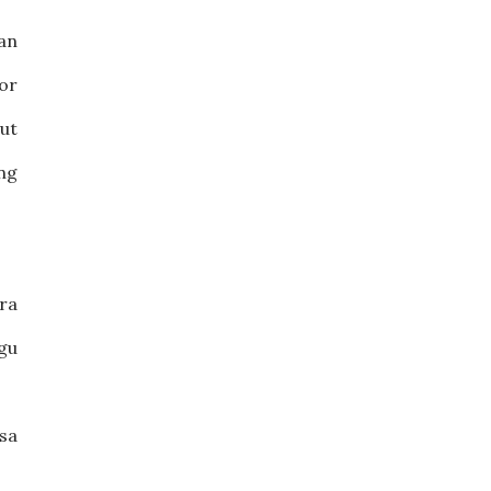
an
tor
ut
ang
ra
gu
asa