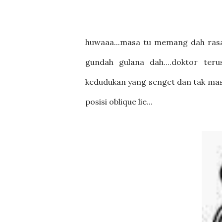
huwaaa...masa tu memang dah rasa k
gundah gulana dah....doktor te
kedudukan yang senget dan tak masuk
posisi oblique lie...