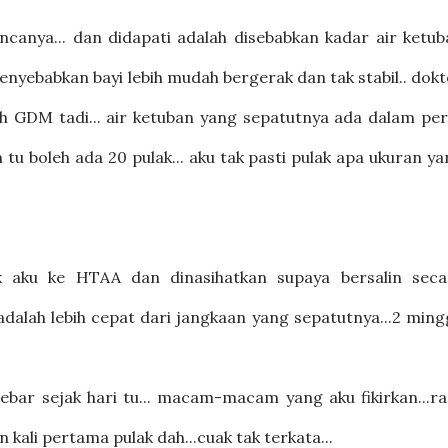
canya... dan didapati adalah disebabkan kadar air ketub
menyebabkan bayi lebih mudah bergerak dan tak stabil.. dok
h GDM tadi... air ketuban yang sepatutnya ada dalam per
tu boleh ada 20 pulak... aku tak pasti pulak apa ukuran y
k aku ke HTAA dan dinasihatkan supaya bersalin seca
alah lebih cepat dari jangkaan yang sepatutnya...2 ming
rdebar sejak hari tu... macam-macam yang aku fikirkan...r
kali pertama pulak dah...cuak tak terkata...