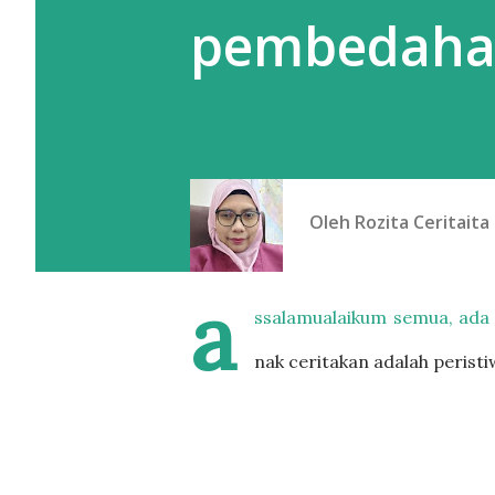
pembedahan
Oleh
Rozita Ceritaita
a
ssalamualaikum semua, ada t
nak ceritakan adalah peristiw