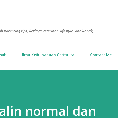
Langkau ke kandungan utama
h parenting tips, kerjaya veterinar, lifestyle, anak-anak,
usah
Ilmu Keibubapaan Cerita Ita
Contact Me
alin normal dan