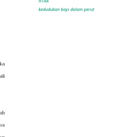
HTAA
kedudukan bayi dalam perut
ka
li
ah
gos