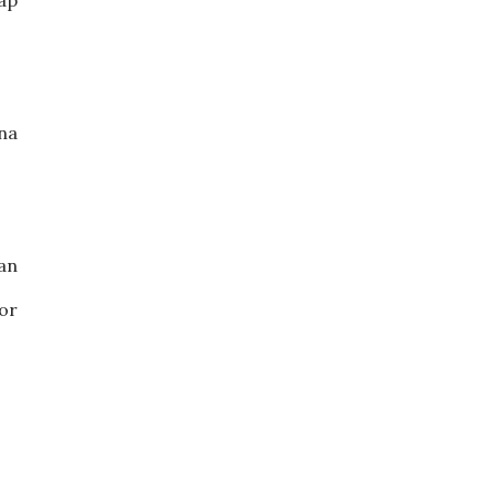
hap
ana
an
or