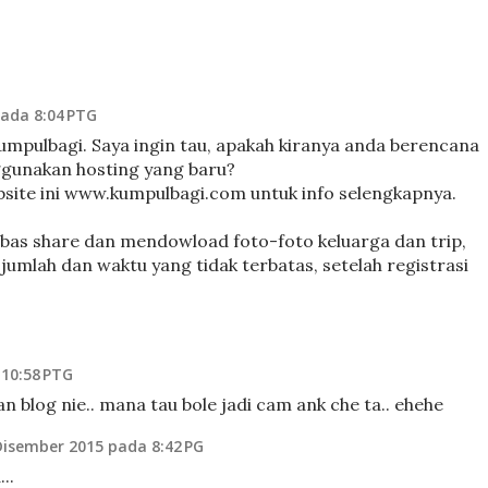
ada 8:04 PTG
kumpulbagi. Saya ingin tau, apakah kiranya anda berencana
ggunakan hosting yang baru?
website ini www.kumpulbagi.com untuk info selengkapnya.
ebas share dan mendowload foto-foto keluarga dan trip,
m jumlah dan waktu yang tidak terbatas, setelah registrasi
10:58 PTG
an blog nie.. mana tau bole jadi cam ank che ta.. ehehe
Disember 2015 pada 8:42 PG
..