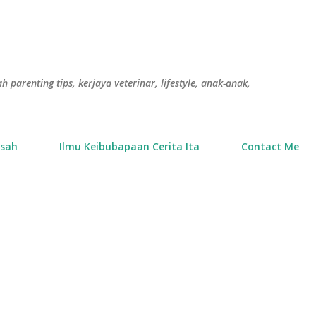
Langkau ke kandungan utama
h parenting tips, kerjaya veterinar, lifestyle, anak-anak,
usah
Ilmu Keibubapaan Cerita Ita
Contact Me