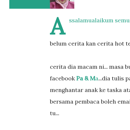
A
ssalamualaikum semu
belum cerita kan cerita hot te
cerita dia macam ni... masa 
facebook
Pa & M
a
...dia tuli
menghantar anak ke taska at
bersama pembaca boleh email
tu...