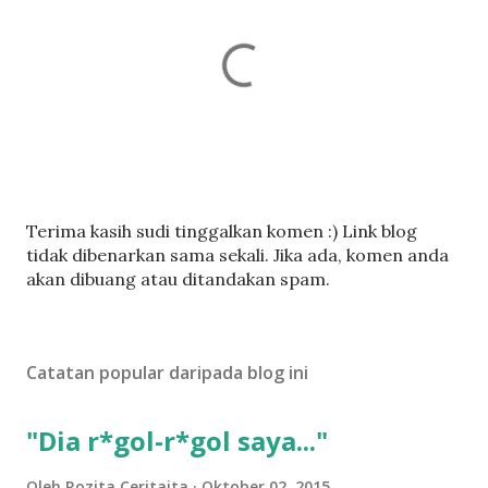
C
Terima kasih sudi tinggalkan komen :) Link blog
a
tidak dibenarkan sama sekali. Jika ada, komen anda
t
akan dibuang atau ditandakan spam.
a
t
U
Catatan popular daripada blog ini
l
a
s
"Dia r*gol-r*gol saya..."
a
n
Oleh
Rozita Ceritaita
Oktober 02, 2015