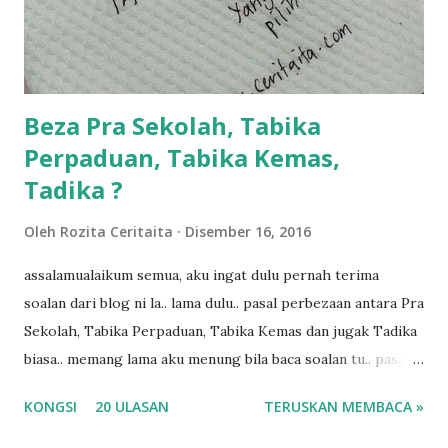
ngah dengan abg long terserah pada shah la pulak.. tapi
kalau ikut anak-anak semua nak ummi pimpin... ajer rebeh
ba...
Beza Pra Sekolah, Tabika
Perpaduan, Tabika Kemas,
Tadika ?
Oleh
Rozita Ceritaita
Disember 16, 2016
assalamualaikum semua, aku ingat dulu pernah terima
soalan dari blog ni la.. lama dulu.. pasal perbezaan antara Pra
Sekolah, Tabika Perpaduan, Tabika Kemas dan jugak Tadika
biasa.. memang lama aku menung bila baca soalan tu.. pasal
masa tu aku memang tak tau nak jawab apa.. hahaha.. serius
KONGSI
20 ULASAN
TERUSKAN MEMBACA »
ko.. masa tu aku baru je ada anak sorang dan aku hentam je
hantar memana ikut kemampuan kami masa tu.. Apa Beza