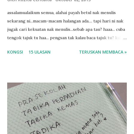
assalamualaikum semua, alahai payah betul nak menulis
sekarang ni...macam-macam halangan ada.... tapi hari ni nak
jugak cari kekuatan nak menulis...sebab apa tau? haaa... cuba
tengok tajuk tu haa... pengsan tak kalau baca tajuk tu? kalau
korang nak pengsan baca tajuk aku lagi la tau... sebab apa
KONGSI
15 ULASAN
TERUSKAN MEMBACA »
tau? yang sebut tu anak aku....diulangi ANAK AKU ....adoiiii
la... apa la nak jadi dengan budak-budak sekarang ni
ntah...kecut perut ummi kau dengar ni nak oiiii.... nak tau
lanjut? ok meh aku cite... ceritanya gini.... semalam waktu
balik keja aku ajak la shah singgah Giant beli barang
sikit...dalam perjalanan dari dalam kereta tu biasalah kan
kami memang akan pimpin anak-anak jalan sampai masuk
dalam... dan kebiasanya bagi anak 4 macam kami ni bahagi-
bahagi lah siapa nak pimpin siapa... dan biasanya aku akan
dukung adik hadi sambil pimpin kakak husna... yang abg