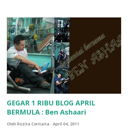
Pra Sekolah, Tabika Perpaduan, Tabika Kemas, Tadika ?
memang tak pernah la terfikir pun nak cari info atau nak
tanya sapa-sapa pun masa tu.. bila fikir-fikirkan balik terasa
jugak masa alahai teruknya kami sebagai ibubapa.. dan kami
terasa jugak semakin teruk bila abg long dah masuk 2 tahun
kat salah satu tadika swasta ni.. tapi nampaknya kenal huruf
pun tak tau.. pengsan aku bila ingat balik.. aku mula fikir
mungkin sebab abg long sendiri jenis budak yang ada
masalah dyslexia.. tapi minor la.. nanti la aku cerita pasal
dyslexia tu.. lepas tu kami buat keputusan pu...
GEGAR 1 RIBU BLOG APRIL
BERMULA : Ben Ashaari
Oleh
Rozita Ceritaita
April 04, 2011