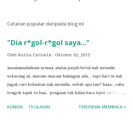
a
t
U
Catatan popular daripada blog ini
l
a
s
"Dia r*gol-r*gol saya..."
a
n
Oleh
Rozita Ceritaita
Oktober 02, 2015
assalamualaikum semua, alahai payah betul nak menulis
sekarang ni...macam-macam halangan ada.... tapi hari ni nak
jugak cari kekuatan nak menulis...sebab apa tau? haaa... cuba
tengok tajuk tu haa... pengsan tak kalau baca tajuk tu? kalau
korang nak pengsan baca tajuk aku lagi la tau... sebab apa
KONGSI
15 ULASAN
TERUSKAN MEMBACA »
tau? yang sebut tu anak aku....diulangi ANAK AKU ....adoiiii
la... apa la nak jadi dengan budak-budak sekarang ni
ntah...kecut perut ummi kau dengar ni nak oiiii.... nak tau