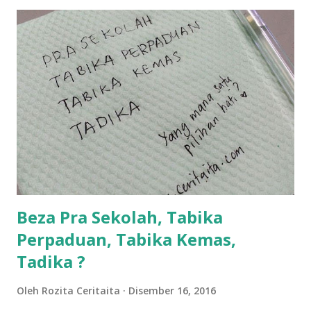
lanjut? ok meh aku cite... ceritanya gini.... semalam waktu
balik keja aku ajak la shah singgah Giant beli barang
sikit...dalam perjalanan dari dalam kereta tu biasalah kan
kami memang akan pimpin anak-anak jalan sampai masuk
dalam... dan kebiasanya bagi anak 4 macam kami ni bahagi-
bahagi lah siapa nak pimpin siapa... dan biasanya aku akan
dukung adik hadi sambil pimpin kakak husna... yang abg
ngah dengan abg long terserah pada shah la pulak.. tapi
kalau ikut anak-anak semua nak ummi pimpin... ajer rebeh
ba...
Beza Pra Sekolah, Tabika
Perpaduan, Tabika Kemas,
Tadika ?
Oleh
Rozita Ceritaita
Disember 16, 2016