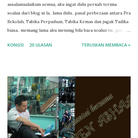
assalamualaikum semua, aku ingat dulu pernah terima
soalan dari blog ni la.. lama dulu.. pasal perbezaan antara Pra
Sekolah, Tabika Perpaduan, Tabika Kemas dan jugak Tadika
biasa.. memang lama aku menung bila baca soalan tu.. pasal
masa tu aku memang tak tau nak jawab apa.. hahaha.. serius
KONGSI
20 ULASAN
TERUSKAN MEMBACA »
ko.. masa tu aku baru je ada anak sorang dan aku hentam je
hantar memana ikut kemampuan kami masa tu.. Apa Beza
Pra Sekolah, Tabika Perpaduan, Tabika Kemas, Tadika ?
memang tak pernah la terfikir pun nak cari info atau nak
tanya sapa-sapa pun masa tu.. bila fikir-fikirkan balik terasa
jugak masa alahai teruknya kami sebagai ibubapa.. dan kami
terasa jugak semakin teruk bila abg long dah masuk 2 tahun
kat salah satu tadika swasta ni.. tapi nampaknya kenal huruf
pun tak tau.. pengsan aku bila ingat balik.. aku mula fikir
mungkin sebab abg long sendiri jenis budak yang ada
masalah dyslexia.. tapi minor la.. nanti la aku cerita pasal