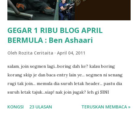
dyslexia tu.. lepas tu kami buat keputusan pu...
GEGAR 1 RIBU BLOG APRIL
BERMULA : Ben Ashaari
Oleh
Rozita Ceritaita
April 04, 2011
salam, join segmen lagi...boring dah ke? kalau boring
korang skip je dan baca entry lain ye... segmen ni senang
rugi tak join... memula dia suruh letak header... pastu dia
suruh letak tajuk...siap! nak join jugak? leh gi SINI
KONGSI
23 ULASAN
TERUSKAN MEMBACA »