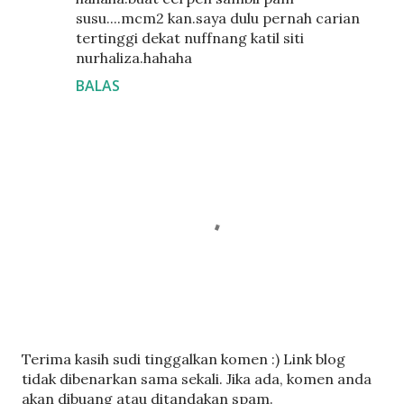
susu....mcm2 kan.saya dulu pernah carian
tertinggi dekat nuffnang katil siti
nurhaliza.hahaha
BALAS
C
Terima kasih sudi tinggalkan komen :) Link blog
a
tidak dibenarkan sama sekali. Jika ada, komen anda
t
akan dibuang atau ditandakan spam.