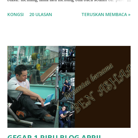
masa tu aku memang tak tau nak jawab apa.. hahaha.. serius
KONGSI
20 ULASAN
TERUSKAN MEMBACA »
ko.. masa tu aku baru je ada anak sorang dan aku hentam je
hantar memana ikut kemampuan kami masa tu.. Apa Beza
Pra Sekolah, Tabika Perpaduan, Tabika Kemas, Tadika ?
memang tak pernah la terfikir pun nak cari info atau nak
tanya sapa-sapa pun masa tu.. bila fikir-fikirkan balik terasa
jugak masa alahai teruknya kami sebagai ibubapa.. dan kami
terasa jugak semakin teruk bila abg long dah masuk 2 tahun
kat salah satu tadika swasta ni.. tapi nampaknya kenal huruf
pun tak tau.. pengsan aku bila ingat balik.. aku mula fikir
mungkin sebab abg long sendiri jenis budak yang ada
masalah dyslexia.. tapi minor la.. nanti la aku cerita pasal
dyslexia tu.. lepas tu kami buat keputusan pu...
GEGAR 1 RIBU BLOG APRIL