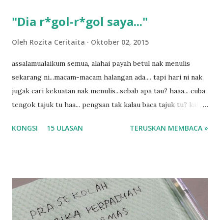
"Dia r*gol-r*gol saya..."
Oleh
Rozita Ceritaita
Oktober 02, 2015
assalamualaikum semua, alahai payah betul nak menulis
sekarang ni...macam-macam halangan ada.... tapi hari ni nak
jugak cari kekuatan nak menulis...sebab apa tau? haaa... cuba
tengok tajuk tu haa... pengsan tak kalau baca tajuk tu? kalau
korang nak pengsan baca tajuk aku lagi la tau... sebab apa
KONGSI
15 ULASAN
TERUSKAN MEMBACA »
tau? yang sebut tu anak aku....diulangi ANAK AKU ....adoiiii
la... apa la nak jadi dengan budak-budak sekarang ni
ntah...kecut perut ummi kau dengar ni nak oiiii.... nak tau
lanjut? ok meh aku cite... ceritanya gini.... semalam waktu
balik keja aku ajak la shah singgah Giant beli barang
sikit...dalam perjalanan dari dalam kereta tu biasalah kan
kami memang akan pimpin anak-anak jalan sampai masuk