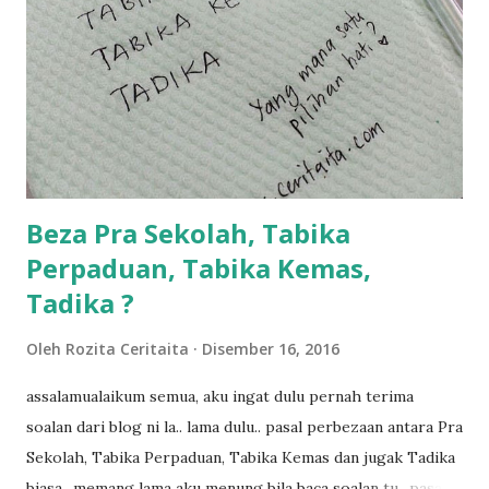
dalam... dan kebiasanya bagi anak 4 macam kami ni bahagi-
bahagi lah siapa nak pimpin siapa... dan biasanya aku akan
dukung adik hadi sambil pimpin kakak husna... yang abg
ngah dengan abg long terserah pada shah la pulak.. tapi
kalau ikut anak-anak semua nak ummi pimpin... ajer rebeh
ba...
Beza Pra Sekolah, Tabika
Perpaduan, Tabika Kemas,
Tadika ?
Oleh
Rozita Ceritaita
Disember 16, 2016
assalamualaikum semua, aku ingat dulu pernah terima
soalan dari blog ni la.. lama dulu.. pasal perbezaan antara Pra
Sekolah, Tabika Perpaduan, Tabika Kemas dan jugak Tadika
biasa.. memang lama aku menung bila baca soalan tu.. pasal