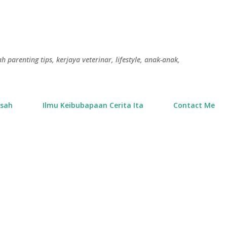
Langkau ke kandungan utama
h parenting tips, kerjaya veterinar, lifestyle, anak-anak,
usah
Ilmu Keibubapaan Cerita Ita
Contact Me