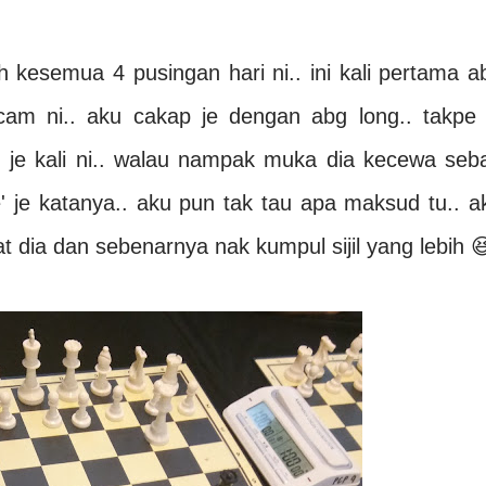
h kesemua 4 pusingan hari ni.. ini kali pertama a
am ni.. aku cakap je dengan abg long.. takpe 
n je kali ni.. walau nampak muka dia kecewa seb
e' je katanya.. aku pun tak tau apa maksud tu.. a
t dia dan sebenarnya nak kumpul sijil yang lebih 