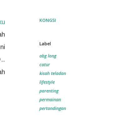
KONGSI
ku
ah
Label
ni
abg long
..
catur
ah
kisah teladan
lifestyle
parenting
permainan
pertandingan