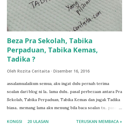
dukung adik hadi sambil pimpin kakak husna... yang abg
ngah dengan abg long terserah pada shah la pulak.. tapi
kalau ikut anak-anak semua nak ummi pimpin... ajer rebeh
ba...
Beza Pra Sekolah, Tabika
Perpaduan, Tabika Kemas,
Tadika ?
Oleh
Rozita Ceritaita
Disember 16, 2016
assalamualaikum semua, aku ingat dulu pernah terima
soalan dari blog ni la.. lama dulu.. pasal perbezaan antara Pra
Sekolah, Tabika Perpaduan, Tabika Kemas dan jugak Tadika
biasa.. memang lama aku menung bila baca soalan tu.. pasal
masa tu aku memang tak tau nak jawab apa.. hahaha.. serius
KONGSI
20 ULASAN
TERUSKAN MEMBACA »
ko.. masa tu aku baru je ada anak sorang dan aku hentam je