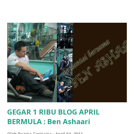
hantar memana ikut kemampuan kami masa tu.. Apa Beza
Pra Sekolah, Tabika Perpaduan, Tabika Kemas, Tadika ?
memang tak pernah la terfikir pun nak cari info atau nak
tanya sapa-sapa pun masa tu.. bila fikir-fikirkan balik terasa
jugak masa alahai teruknya kami sebagai ibubapa.. dan kami
terasa jugak semakin teruk bila abg long dah masuk 2 tahun
kat salah satu tadika swasta ni.. tapi nampaknya kenal huruf
pun tak tau.. pengsan aku bila ingat balik.. aku mula fikir
mungkin sebab abg long sendiri jenis budak yang ada
masalah dyslexia.. tapi minor la.. nanti la aku cerita pasal
dyslexia tu.. lepas tu kami buat keputusan pu...
GEGAR 1 RIBU BLOG APRIL
BERMULA : Ben Ashaari
Oleh
Rozita Ceritaita
April 04, 2011