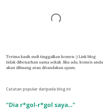
C
Terima kasih sudi tinggalkan komen :) Link blog
a
tidak dibenarkan sama sekali. Jika ada, komen anda
t
akan dibuang atau ditandakan spam.
a
t
U
Catatan popular daripada blog ini
l
a
s
"Dia r*gol-r*gol saya..."
a
n