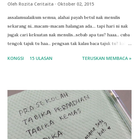
Oleh
Rozita Ceritaita
Oktober 02, 2015
assalamualaikum semua, alahai payah betul nak menulis
sekarang ni...macam-macam halangan ada.... tapi hari ni nak
jugak cari kekuatan nak menulis...sebab apa tau? haaa... cuba
tengok tajuk tu haa... pengsan tak kalau baca tajuk tu? kalau
korang nak pengsan baca tajuk aku lagi la tau... sebab apa
KONGSI
15 ULASAN
TERUSKAN MEMBACA »
tau? yang sebut tu anak aku....diulangi ANAK AKU ....adoiiii
la... apa la nak jadi dengan budak-budak sekarang ni
ntah...kecut perut ummi kau dengar ni nak oiiii.... nak tau
lanjut? ok meh aku cite... ceritanya gini.... semalam waktu
balik keja aku ajak la shah singgah Giant beli barang
sikit...dalam perjalanan dari dalam kereta tu biasalah kan
kami memang akan pimpin anak-anak jalan sampai masuk
dalam... dan kebiasanya bagi anak 4 macam kami ni bahagi-
bahagi lah siapa nak pimpin siapa... dan biasanya aku akan