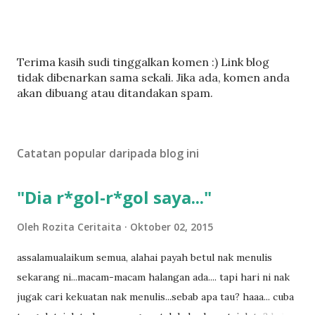
C
Terima kasih sudi tinggalkan komen :) Link blog
a
tidak dibenarkan sama sekali. Jika ada, komen anda
t
akan dibuang atau ditandakan spam.
a
t
U
Catatan popular daripada blog ini
l
a
s
"Dia r*gol-r*gol saya..."
a
n
Oleh
Rozita Ceritaita
Oktober 02, 2015
assalamualaikum semua, alahai payah betul nak menulis
sekarang ni...macam-macam halangan ada.... tapi hari ni nak
jugak cari kekuatan nak menulis...sebab apa tau? haaa... cuba