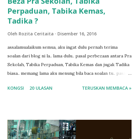
Beza Pra Sekolah, Tabika
Perpaduan, Tabika Kemas,
Tadika ?
Oleh
Rozita Ceritaita
Disember 16, 2016
assalamualaikum semua, aku ingat dulu pernah terima
soalan dari blog ni la.. lama dulu.. pasal perbezaan antara Pra
Sekolah, Tabika Perpaduan, Tabika Kemas dan jugak Tadika
biasa.. memang lama aku menung bila baca soalan tu.. pasal
masa tu aku memang tak tau nak jawab apa.. hahaha.. serius
KONGSI
20 ULASAN
TERUSKAN MEMBACA »
ko.. masa tu aku baru je ada anak sorang dan aku hentam je
hantar memana ikut kemampuan kami masa tu.. Apa Beza
Pra Sekolah, Tabika Perpaduan, Tabika Kemas, Tadika ?
memang tak pernah la terfikir pun nak cari info atau nak
tanya sapa-sapa pun masa tu.. bila fikir-fikirkan balik terasa
jugak masa alahai teruknya kami sebagai ibubapa.. dan kami