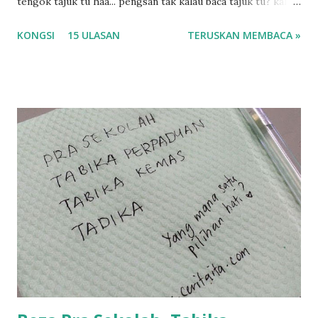
tengok tajuk tu haa... pengsan tak kalau baca tajuk tu? kalau
korang nak pengsan baca tajuk aku lagi la tau... sebab apa
KONGSI
15 ULASAN
TERUSKAN MEMBACA »
tau? yang sebut tu anak aku....diulangi ANAK AKU ....adoiiii
la... apa la nak jadi dengan budak-budak sekarang ni
ntah...kecut perut ummi kau dengar ni nak oiiii.... nak tau
lanjut? ok meh aku cite... ceritanya gini.... semalam waktu
balik keja aku ajak la shah singgah Giant beli barang
sikit...dalam perjalanan dari dalam kereta tu biasalah kan
kami memang akan pimpin anak-anak jalan sampai masuk
dalam... dan kebiasanya bagi anak 4 macam kami ni bahagi-
bahagi lah siapa nak pimpin siapa... dan biasanya aku akan
dukung adik hadi sambil pimpin kakak husna... yang abg
ngah dengan abg long terserah pada shah la pulak.. tapi
kalau ikut anak-anak semua nak ummi pimpin... ajer rebeh
ba...