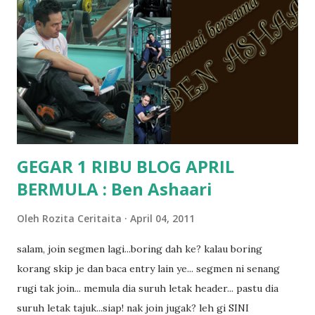
terasa jugak semakin teruk bila abg long dah masuk 2 tahun
kat salah satu tadika swasta ni.. tapi nampaknya kenal huruf
pun tak tau.. pengsan aku bila ingat balik.. aku mula fikir
mungkin sebab abg long sendiri jenis budak yang ada
masalah dyslexia.. tapi minor la.. nanti la aku cerita pasal
dyslexia tu.. lepas tu kami buat keputusan pu...
GEGAR 1 RIBU BLOG APRIL
BERMULA : Ben Ashaari
Oleh
Rozita Ceritaita
April 04, 2011
salam, join segmen lagi...boring dah ke? kalau boring
korang skip je dan baca entry lain ye... segmen ni senang
rugi tak join... memula dia suruh letak header... pastu dia
suruh letak tajuk...siap! nak join jugak? leh gi SINI