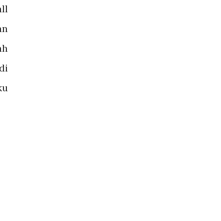
ll
an
ah
di
ku