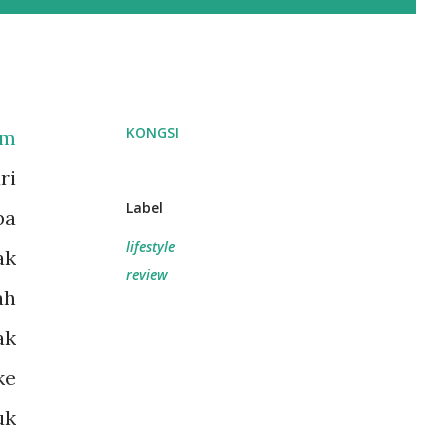
KONGSI
am
ri
Label
pa
lifestyle
ak
review
ah
ak
ke
uk