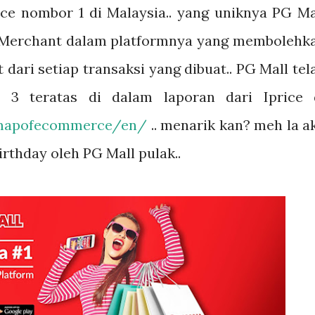
e nombor 1 di Malaysia.. yang uniknya PG Ma
Merchant dalam platformnya yang membolehk
ari setiap transaksi yang dibuat.. PG Mall tel
e 3 teratas di dalam laporan dari Iprice 
s/mapofecommerce/en/
.. menarik kan? meh la a
irthday oleh PG Mall pulak..