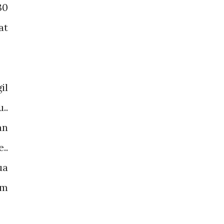
30
at
il
..
an
..
ua
am