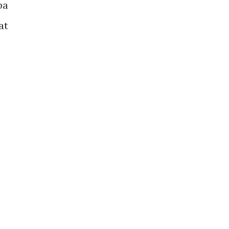
pa
at