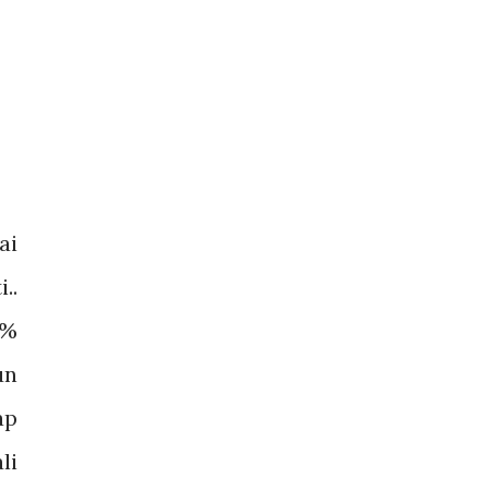
ai
..
0%
un
ap
li