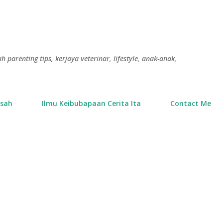
Langkau ke kandungan utama
h parenting tips, kerjaya veterinar, lifestyle, anak-anak,
usah
Ilmu Keibubapaan Cerita Ita
Contact Me