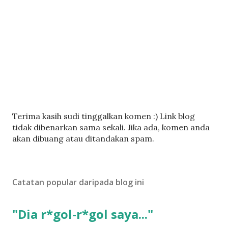
C
Terima kasih sudi tinggalkan komen :) Link blog
a
tidak dibenarkan sama sekali. Jika ada, komen anda
t
akan dibuang atau ditandakan spam.
a
t
U
Catatan popular daripada blog ini
l
a
s
"Dia r*gol-r*gol saya..."
a