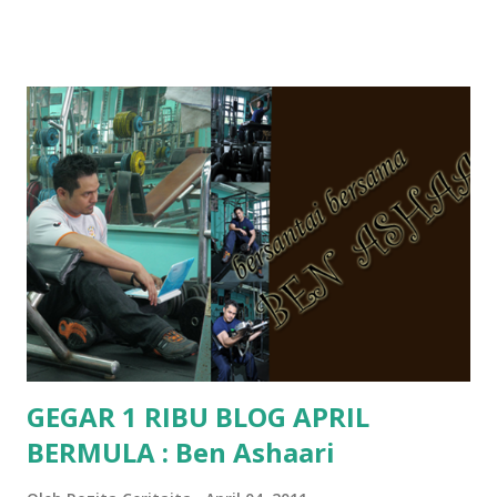
hantar memana ikut kemampuan kami masa tu.. Apa Beza
Pra Sekolah, Tabika Perpaduan, Tabika Kemas, Tadika ?
memang tak pernah la terfikir pun nak cari info atau nak
tanya sapa-sapa pun masa tu.. bila fikir-fikirkan balik terasa
jugak masa alahai teruknya kami sebagai ibubapa.. dan kami
terasa jugak semakin teruk bila abg long dah masuk 2 tahun
kat salah satu tadika swasta ni.. tapi nampaknya kenal huruf
pun tak tau.. pengsan aku bila ingat balik.. aku mula fikir
mungkin sebab abg long sendiri jenis budak yang ada
masalah dyslexia.. tapi minor la.. nanti la aku cerita pasal
dyslexia tu.. lepas tu kami buat keputusan pu...
GEGAR 1 RIBU BLOG APRIL
BERMULA : Ben Ashaari