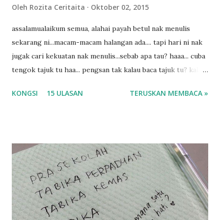
n
Oleh
Rozita Ceritaita
Oktober 02, 2015
assalamualaikum semua, alahai payah betul nak menulis
sekarang ni...macam-macam halangan ada.... tapi hari ni nak
jugak cari kekuatan nak menulis...sebab apa tau? haaa... cuba
tengok tajuk tu haa... pengsan tak kalau baca tajuk tu? kalau
korang nak pengsan baca tajuk aku lagi la tau... sebab apa
KONGSI
15 ULASAN
TERUSKAN MEMBACA »
tau? yang sebut tu anak aku....diulangi ANAK AKU ....adoiiii
la... apa la nak jadi dengan budak-budak sekarang ni
ntah...kecut perut ummi kau dengar ni nak oiiii.... nak tau
lanjut? ok meh aku cite... ceritanya gini.... semalam waktu
balik keja aku ajak la shah singgah Giant beli barang
sikit...dalam perjalanan dari dalam kereta tu biasalah kan
kami memang akan pimpin anak-anak jalan sampai masuk
dalam... dan kebiasanya bagi anak 4 macam kami ni bahagi-
bahagi lah siapa nak pimpin siapa... dan biasanya aku akan