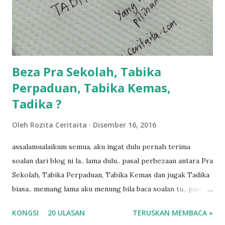
dukung adik hadi sambil pimpin kakak husna... yang abg
ngah dengan abg long terserah pada shah la pulak.. tapi
kalau ikut anak-anak semua nak ummi pimpin... ajer rebeh
ba...
Beza Pra Sekolah, Tabika
Perpaduan, Tabika Kemas,
Tadika ?
Oleh
Rozita Ceritaita
Disember 16, 2016
assalamualaikum semua, aku ingat dulu pernah terima
soalan dari blog ni la.. lama dulu.. pasal perbezaan antara Pra
Sekolah, Tabika Perpaduan, Tabika Kemas dan jugak Tadika
biasa.. memang lama aku menung bila baca soalan tu.. pasal
masa tu aku memang tak tau nak jawab apa.. hahaha.. serius
KONGSI
20 ULASAN
TERUSKAN MEMBACA »
ko.. masa tu aku baru je ada anak sorang dan aku hentam je