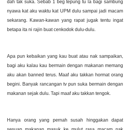
dah tak suka. Sebab 1 beg tepung tu la bagi sambung
nyawa kat aku waktu kat UPM dulu sampai jadi macam
sekarang. Kawan-kawan yang rapat jugak tentu ingat
betapa ita ni rajin buat cenkodok dulu-dulu.
Apa pun kebaikan yang kau buat atau nak sampaikan,
bagi aku kalau kau bermain dengan makanan memang
aku akan banned terus. Maaf aku takkan hormat orang
begini. Banyak rancangan tv pun suka bermain dengan
makanan sejak dulu. Tapi maaf aku takkan tengok.
Hanya orang yang pernah susah hinggakan dapat
sesuap makanan masuk ke mulut rasa macam nak