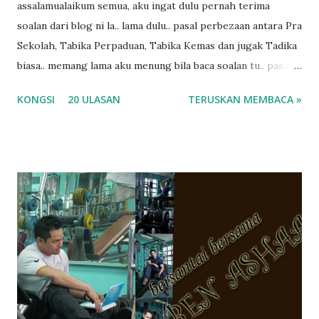
assalamualaikum semua, aku ingat dulu pernah terima
soalan dari blog ni la.. lama dulu.. pasal perbezaan antara Pra
Sekolah, Tabika Perpaduan, Tabika Kemas dan jugak Tadika
biasa.. memang lama aku menung bila baca soalan tu.. pasal
masa tu aku memang tak tau nak jawab apa.. hahaha.. serius
KONGSI
20 ULASAN
TERUSKAN MEMBACA »
ko.. masa tu aku baru je ada anak sorang dan aku hentam je
hantar memana ikut kemampuan kami masa tu.. Apa Beza
Pra Sekolah, Tabika Perpaduan, Tabika Kemas, Tadika ?
memang tak pernah la terfikir pun nak cari info atau nak
tanya sapa-sapa pun masa tu.. bila fikir-fikirkan balik terasa
jugak masa alahai teruknya kami sebagai ibubapa.. dan kami
terasa jugak semakin teruk bila abg long dah masuk 2 tahun
kat salah satu tadika swasta ni.. tapi nampaknya kenal huruf
pun tak tau.. pengsan aku bila ingat balik.. aku mula fikir
mungkin sebab abg long sendiri jenis budak yang ada
masalah dyslexia.. tapi minor la.. nanti la aku cerita pasal