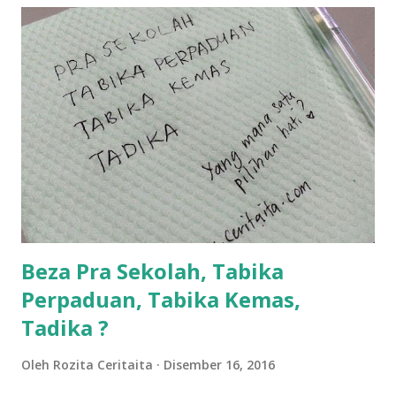
balik keja aku ajak la shah singgah Giant beli barang
sikit...dalam perjalanan dari dalam kereta tu biasalah kan
kami memang akan pimpin anak-anak jalan sampai masuk
dalam... dan kebiasanya bagi anak 4 macam kami ni bahagi-
bahagi lah siapa nak pimpin siapa... dan biasanya aku akan
dukung adik hadi sambil pimpin kakak husna... yang abg
ngah dengan abg long terserah pada shah la pulak.. tapi
kalau ikut anak-anak semua nak ummi pimpin... ajer rebeh
ba...
Beza Pra Sekolah, Tabika
Perpaduan, Tabika Kemas,
Tadika ?
Oleh
Rozita Ceritaita
Disember 16, 2016