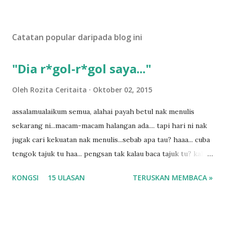
a
t
U
Catatan popular daripada blog ini
l
a
s
"Dia r*gol-r*gol saya..."
a
n
Oleh
Rozita Ceritaita
Oktober 02, 2015
assalamualaikum semua, alahai payah betul nak menulis
sekarang ni...macam-macam halangan ada.... tapi hari ni nak
jugak cari kekuatan nak menulis...sebab apa tau? haaa... cuba
tengok tajuk tu haa... pengsan tak kalau baca tajuk tu? kalau
korang nak pengsan baca tajuk aku lagi la tau... sebab apa
KONGSI
15 ULASAN
TERUSKAN MEMBACA »
tau? yang sebut tu anak aku....diulangi ANAK AKU ....adoiiii
la... apa la nak jadi dengan budak-budak sekarang ni
ntah...kecut perut ummi kau dengar ni nak oiiii.... nak tau
lanjut? ok meh aku cite... ceritanya gini.... semalam waktu