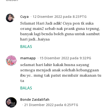
Cuya
12 Disember 2022 pada 8:23 PTG
Selamat Hari Jadi adik! Cuya pon tk suka
orang main2 sebab nak prank guna tepung,
banyak lagi benda boleh guna untuk sambut
hari jadi...haiyaa
BALAS
mamapp
15 Disember 2022 pada 9:32 PG
selamat hari lahir kakak husna sayang
semoga menjadi anak solehah kebanggaan
ibu ye.. mmg tak patut membzir makanan tu
ta
BALAS
Bonde Zaidalifah
21 Disember 2022 pada 6:25 PTG