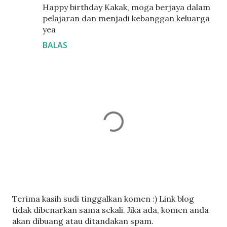
Happy birthday Kakak, moga berjaya dalam
pelajaran dan menjadi kebanggan keluarga
yea
BALAS
C
Terima kasih sudi tinggalkan komen :) Link blog
a
tidak dibenarkan sama sekali. Jika ada, komen anda
t
akan dibuang atau ditandakan spam.