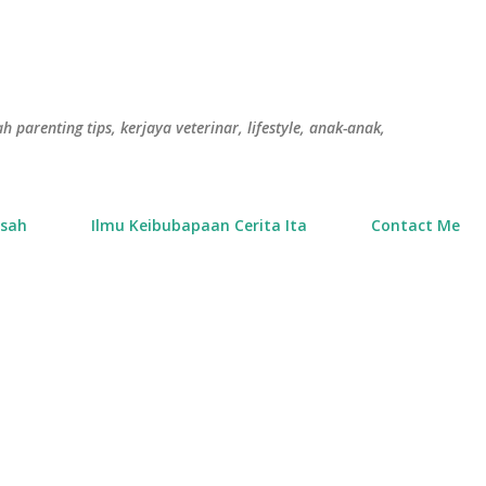
Langkau ke kandungan utama
h parenting tips, kerjaya veterinar, lifestyle, anak-anak,
usah
Ilmu Keibubapaan Cerita Ita
Contact Me