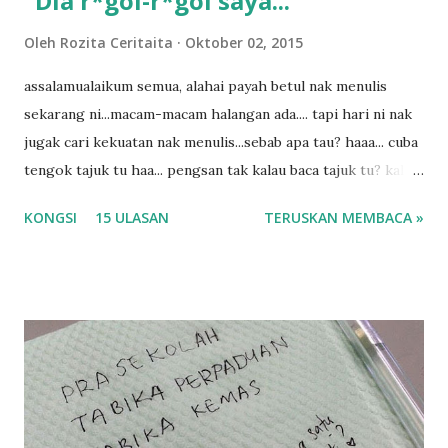
"Dia r*gol-r*gol saya..."
a
n
Oleh
Rozita Ceritaita
Oktober 02, 2015
assalamualaikum semua, alahai payah betul nak menulis
sekarang ni...macam-macam halangan ada.... tapi hari ni nak
jugak cari kekuatan nak menulis...sebab apa tau? haaa... cuba
tengok tajuk tu haa... pengsan tak kalau baca tajuk tu? kalau
korang nak pengsan baca tajuk aku lagi la tau... sebab apa
KONGSI
15 ULASAN
TERUSKAN MEMBACA »
tau? yang sebut tu anak aku....diulangi ANAK AKU ....adoiiii
la... apa la nak jadi dengan budak-budak sekarang ni
ntah...kecut perut ummi kau dengar ni nak oiiii.... nak tau
lanjut? ok meh aku cite... ceritanya gini.... semalam waktu
balik keja aku ajak la shah singgah Giant beli barang
sikit...dalam perjalanan dari dalam kereta tu biasalah kan
kami memang akan pimpin anak-anak jalan sampai masuk
dalam... dan kebiasanya bagi anak 4 macam kami ni bahagi-