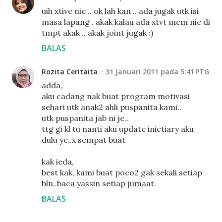
uih xtive nie .. ok lah kan .. ada jugak utk isi
masa lapang . akak kalau ada xtvt mcm nie di
tmpt akak .. akak joint jugak :)
BALAS
Rozita Ceritaita
31 Januari 2011 pada 5:41 PTG
adda,
aku cadang nak buat program motivasi
sehari utk anak2 ahli puspanita kami..
utk puspanita jab ni je..
ttg gi kl tu nanti aku update inietiary aku
dulu ye..x sempat buat
kak ieda,
best kak, kami buat poco2 gak sekali setiap
bln..baca yassin setiap jumaat.
BALAS