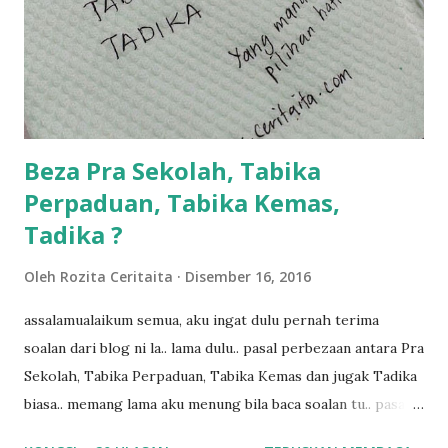
bahagi lah siapa nak pimpin siapa... dan biasanya aku akan
dukung adik hadi sambil pimpin kakak husna... yang abg
ngah dengan abg long terserah pada shah la pulak.. tapi
kalau ikut anak-anak semua nak ummi pimpin... ajer rebeh
ba...
Beza Pra Sekolah, Tabika
Perpaduan, Tabika Kemas,
Tadika ?
Oleh
Rozita Ceritaita
Disember 16, 2016
assalamualaikum semua, aku ingat dulu pernah terima
soalan dari blog ni la.. lama dulu.. pasal perbezaan antara Pra
Sekolah, Tabika Perpaduan, Tabika Kemas dan jugak Tadika
biasa.. memang lama aku menung bila baca soalan tu.. pasal
masa tu aku memang tak tau nak jawab apa.. hahaha.. serius