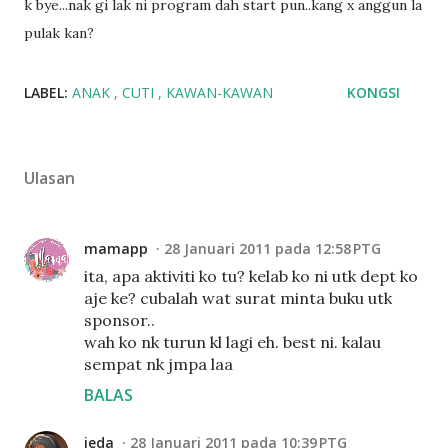
k bye...nak gi lak ni program dah start pun..kang x anggun la
pulak kan?
LABEL:
ANAK
CUTI
KAWAN-KAWAN
KONGSI
Ulasan
mamapp
28 Januari 2011 pada 12:58 PTG
ita, apa aktiviti ko tu? kelab ko ni utk dept ko
aje ke? cubalah wat surat minta buku utk
sponsor..
wah ko nk turun kl lagi eh. best ni. kalau
sempat nk jmpa laa
BALAS
ieda
28 Januari 2011 pada 10:39 PTG