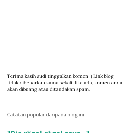
C
Terima kasih sudi tinggalkan komen :) Link blog
a
tidak dibenarkan sama sekali. Jika ada, komen anda
t
akan dibuang atau ditandakan spam.
a
t
U
Catatan popular daripada blog ini
l
a
s