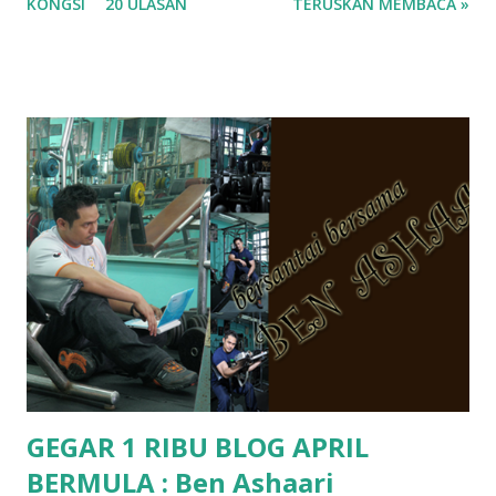
KONGSI
20 ULASAN
TERUSKAN MEMBACA »
ko.. masa tu aku baru je ada anak sorang dan aku hentam je
hantar memana ikut kemampuan kami masa tu.. Apa Beza
Pra Sekolah, Tabika Perpaduan, Tabika Kemas, Tadika ?
memang tak pernah la terfikir pun nak cari info atau nak
tanya sapa-sapa pun masa tu.. bila fikir-fikirkan balik terasa
jugak masa alahai teruknya kami sebagai ibubapa.. dan kami
terasa jugak semakin teruk bila abg long dah masuk 2 tahun
kat salah satu tadika swasta ni.. tapi nampaknya kenal huruf
pun tak tau.. pengsan aku bila ingat balik.. aku mula fikir
mungkin sebab abg long sendiri jenis budak yang ada
masalah dyslexia.. tapi minor la.. nanti la aku cerita pasal
dyslexia tu.. lepas tu kami buat keputusan pu...
GEGAR 1 RIBU BLOG APRIL
BERMULA : Ben Ashaari