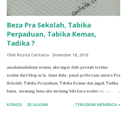
kalau ikut anak-anak semua nak ummi pimpin... ajer rebeh
ba...
Beza Pra Sekolah, Tabika
Perpaduan, Tabika Kemas,
Tadika ?
Oleh
Rozita Ceritaita
Disember 16, 2016
assalamualaikum semua, aku ingat dulu pernah terima
soalan dari blog ni la.. lama dulu.. pasal perbezaan antara Pra
Sekolah, Tabika Perpaduan, Tabika Kemas dan jugak Tadika
biasa.. memang lama aku menung bila baca soalan tu.. pasal
masa tu aku memang tak tau nak jawab apa.. hahaha.. serius
KONGSI
20 ULASAN
TERUSKAN MEMBACA »
ko.. masa tu aku baru je ada anak sorang dan aku hentam je
hantar memana ikut kemampuan kami masa tu.. Apa Beza
Pra Sekolah, Tabika Perpaduan, Tabika Kemas, Tadika ?