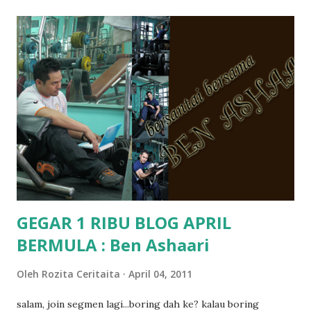
memang tak pernah la terfikir pun nak cari info atau nak
tanya sapa-sapa pun masa tu.. bila fikir-fikirkan balik terasa
jugak masa alahai teruknya kami sebagai ibubapa.. dan kami
terasa jugak semakin teruk bila abg long dah masuk 2 tahun
kat salah satu tadika swasta ni.. tapi nampaknya kenal huruf
pun tak tau.. pengsan aku bila ingat balik.. aku mula fikir
mungkin sebab abg long sendiri jenis budak yang ada
masalah dyslexia.. tapi minor la.. nanti la aku cerita pasal
dyslexia tu.. lepas tu kami buat keputusan pu...
GEGAR 1 RIBU BLOG APRIL
BERMULA : Ben Ashaari
Oleh
Rozita Ceritaita
April 04, 2011
salam, join segmen lagi...boring dah ke? kalau boring