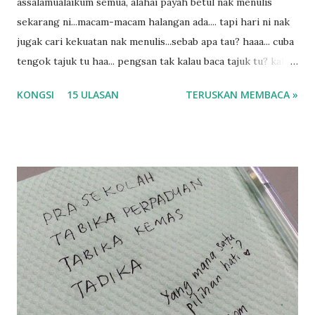
assalamualaikum semua, alahai payah betul nak menulis
sekarang ni...macam-macam halangan ada.... tapi hari ni nak
jugak cari kekuatan nak menulis...sebab apa tau? haaa... cuba
tengok tajuk tu haa... pengsan tak kalau baca tajuk tu? kalau
korang nak pengsan baca tajuk aku lagi la tau... sebab apa
KONGSI
15 ULASAN
TERUSKAN MEMBACA »
tau? yang sebut tu anak aku....diulangi ANAK AKU ....adoiiii
la... apa la nak jadi dengan budak-budak sekarang ni
ntah...kecut perut ummi kau dengar ni nak oiiii.... nak tau
lanjut? ok meh aku cite... ceritanya gini.... semalam waktu
balik keja aku ajak la shah singgah Giant beli barang
sikit...dalam perjalanan dari dalam kereta tu biasalah kan
kami memang akan pimpin anak-anak jalan sampai masuk
dalam... dan kebiasanya bagi anak 4 macam kami ni bahagi-
bahagi lah siapa nak pimpin siapa... dan biasanya aku akan
dukung adik hadi sambil pimpin kakak husna... yang abg
ngah dengan abg long terserah pada shah la pulak.. tapi