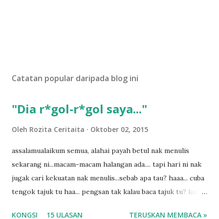
Catatan popular daripada blog ini
"Dia r*gol-r*gol saya..."
Oleh
Rozita Ceritaita
Oktober 02, 2015
assalamualaikum semua, alahai payah betul nak menulis
sekarang ni...macam-macam halangan ada.... tapi hari ni nak
jugak cari kekuatan nak menulis...sebab apa tau? haaa... cuba
tengok tajuk tu haa... pengsan tak kalau baca tajuk tu? kalau
korang nak pengsan baca tajuk aku lagi la tau... sebab apa
KONGSI
15 ULASAN
TERUSKAN MEMBACA »