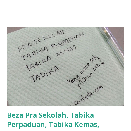
tau? yang sebut tu anak aku....diulangi ANAK AKU ....adoiiii
la... apa la nak jadi dengan budak-budak sekarang ni
ntah...kecut perut ummi kau dengar ni nak oiiii.... nak tau
lanjut? ok meh aku cite... ceritanya gini.... semalam waktu
balik keja aku ajak la shah singgah Giant beli barang
sikit...dalam perjalanan dari dalam kereta tu biasalah kan
kami memang akan pimpin anak-anak jalan sampai masuk
dalam... dan kebiasanya bagi anak 4 macam kami ni bahagi-
bahagi lah siapa nak pimpin siapa... dan biasanya aku akan
dukung adik hadi sambil pimpin kakak husna... yang abg
ngah dengan abg long terserah pada shah la pulak.. tapi
kalau ikut anak-anak semua nak ummi pimpin... ajer rebeh
ba...
Beza Pra Sekolah, Tabika
Perpaduan, Tabika Kemas,