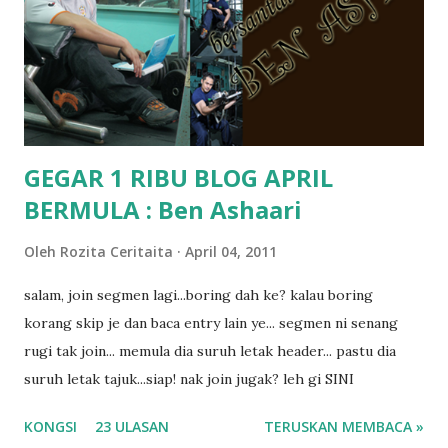
pun tak tau.. pengsan aku bila ingat balik.. aku mula fikir
mungkin sebab abg long sendiri jenis budak yang ada
masalah dyslexia.. tapi minor la.. nanti la aku cerita pasal
dyslexia tu.. lepas tu kami buat keputusan pu...
GEGAR 1 RIBU BLOG APRIL
BERMULA : Ben Ashaari
Oleh
Rozita Ceritaita
April 04, 2011
salam, join segmen lagi...boring dah ke? kalau boring
korang skip je dan baca entry lain ye... segmen ni senang
rugi tak join... memula dia suruh letak header... pastu dia
suruh letak tajuk...siap! nak join jugak? leh gi SINI
KONGSI
23 ULASAN
TERUSKAN MEMBACA »