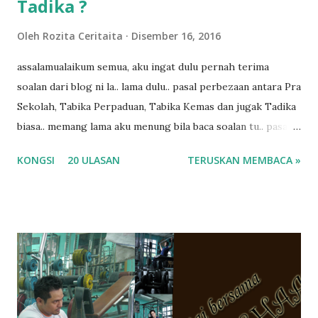
Tadika ?
Oleh
Rozita Ceritaita
Disember 16, 2016
assalamualaikum semua, aku ingat dulu pernah terima
soalan dari blog ni la.. lama dulu.. pasal perbezaan antara Pra
Sekolah, Tabika Perpaduan, Tabika Kemas dan jugak Tadika
biasa.. memang lama aku menung bila baca soalan tu.. pasal
masa tu aku memang tak tau nak jawab apa.. hahaha.. serius
KONGSI
20 ULASAN
TERUSKAN MEMBACA »
ko.. masa tu aku baru je ada anak sorang dan aku hentam je
hantar memana ikut kemampuan kami masa tu.. Apa Beza
Pra Sekolah, Tabika Perpaduan, Tabika Kemas, Tadika ?
memang tak pernah la terfikir pun nak cari info atau nak
tanya sapa-sapa pun masa tu.. bila fikir-fikirkan balik terasa
jugak masa alahai teruknya kami sebagai ibubapa.. dan kami
terasa jugak semakin teruk bila abg long dah masuk 2 tahun
kat salah satu tadika swasta ni.. tapi nampaknya kenal huruf