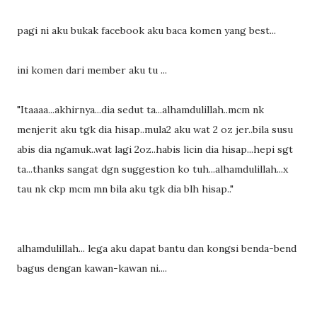
pagi ni aku bukak facebook aku baca komen yang best...
ini komen dari member aku tu ...
"
Itaaaa...akhirnya...dia sedut ta...alhamdulillah..mcm nk
menjerit aku tgk dia hisap..mula2 aku wat 2 oz jer..bila susu
abis dia ngamuk..wat lagi 2oz..habis licin dia hisap...hepi sgt
ta...thanks sangat dgn suggestion ko tuh...alhamdulillah...x
tau nk ckp mcm mn bila aku tgk dia blh hisap.."
alhamdulillah... lega aku dapat bantu dan kongsi benda-bend
bagus dengan kawan-kawan ni....