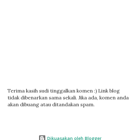
C
Terima kasih sudi tinggalkan komen :) Link blog
a
tidak dibenarkan sama sekali. Jika ada, komen anda
t
akan dibuang atau ditandakan spam.
a
t
U
l
Dikuasakan oleh Blogger
a