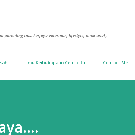
Langkau ke kandungan utama
h parenting tips, kerjaya veterinar, lifestyle, anak-anak,
usah
Ilmu Keibubapaan Cerita Ita
Contact Me
ya....