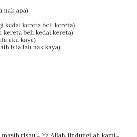
 nak apa)
i kedai kereta beli kereta)
i kereta beli kedai kereta)
bila aku kaya)
haih bila lah nak kaya)
asih risau.... Ya Allah..lindungilah kami...