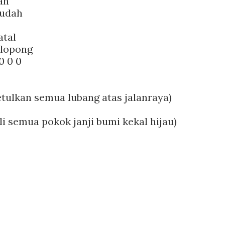
ah
sudah
atal
lopong
0 0 0
etulkan semua lubang atas jalanraya)
li semua pokok janji bumi kekal hijau)