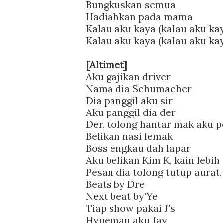
Bungkuskan semua
Hadiahkan pada mama
Kalau aku kaya (kalau aku ka
Kalau aku kaya (kalau aku ka
[Altimet]
Aku gajikan driver
Nama dia Schumacher
Dia panggil aku sir
Aku panggil dia der
Der, tolong hantar mak aku p
Belikan nasi lemak
Boss engkau dah lapar
Aku belikan Kim K, kain lebih
Pesan dia tolong tutup aurat,
Beats by Dre
Next beat by’Ye
Tiap show pakai J’s
Hypeman aku Jay