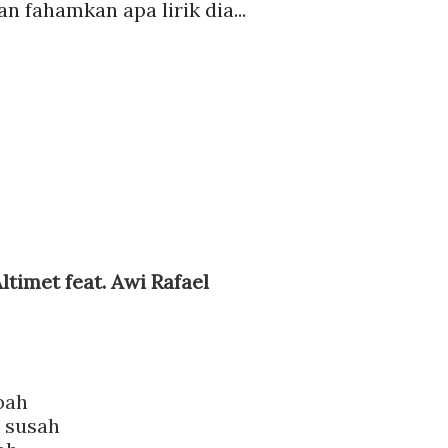
n fahamkan apa lirik dia...
ltimet feat. Awi Rafael
bah
k susah