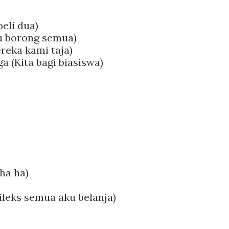
beli dua)
ku borong semua)
reka kami taja)
a (Kita bagi biasiswa)
 ha ha)
ileks semua aku belanja)