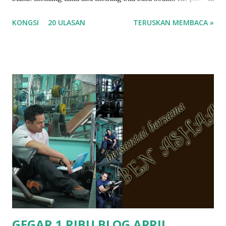
masa tu aku memang tak tau nak jawab apa.. hahaha.. serius
KONGSI
20 ULASAN
TERUSKAN MEMBACA »
ko.. masa tu aku baru je ada anak sorang dan aku hentam je
hantar memana ikut kemampuan kami masa tu.. Apa Beza
Pra Sekolah, Tabika Perpaduan, Tabika Kemas, Tadika ?
memang tak pernah la terfikir pun nak cari info atau nak
tanya sapa-sapa pun masa tu.. bila fikir-fikirkan balik terasa
jugak masa alahai teruknya kami sebagai ibubapa.. dan kami
terasa jugak semakin teruk bila abg long dah masuk 2 tahun
kat salah satu tadika swasta ni.. tapi nampaknya kenal huruf
pun tak tau.. pengsan aku bila ingat balik.. aku mula fikir
mungkin sebab abg long sendiri jenis budak yang ada
masalah dyslexia.. tapi minor la.. nanti la aku cerita pasal
dyslexia tu.. lepas tu kami buat keputusan pu...
GEGAR 1 RIBU BLOG APRIL