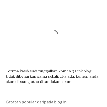
C
Terima kasih sudi tinggalkan komen :) Link blog
a
tidak dibenarkan sama sekali. Jika ada, komen anda
t
akan dibuang atau ditandakan spam.
a
t
U
Catatan popular daripada blog ini
l