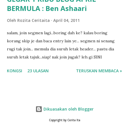
BERMULA : Ben Ashaari
Oleh
Rozita Ceritaita
April 04, 2011
salam, join segmen lagi...boring dah ke? kalau boring
korang skip je dan baca entry lain ye... segmen ni senang
rugi tak join... memula dia suruh letak header... pastu dia
suruh letak tajuk...siap! nak join jugak? leh gi SINI
KONGSI
23 ULASAN
TERUSKAN MEMBACA »
Dikuasakan oleh Blogger
Copyright by Cerita Ita