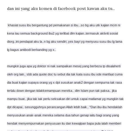
dan ini yang aku komen di facebook post kawan aku tu...
khasiat susu ibu bergantung pd pemakanan si ibu...so bg aku utk kajian mcm ni
kena tau semua background ibu2 yg terlibat dlm kajian..termasuk aktiviti sosial
diorg..ini pendapat aku la..n bg aku sendiri..yes bayi yg menyusu susu ibu lg lama
lg bagus antibodi berbanding yg x..
mungkin juga apa yg doktor ni nak sampaikan mesej yang berbeza tp disalaherti
oleh org lain.. sbb ada quote doc tu sebut dia tak kata susu ibu xde manfaat cuma
dia buat kajian supaya orang yg x dpt susukan anak2 dengan sempurna tak rasa
terlalu down dengan tidakkemampuan mereka.. dlm Islam pun tak paksa.. jika
mampu buat.. jika tak tak perlu seksakan diri untuk capai matlamat yg mungkin tak
dpt dicapai.. sesungguhnya perancangan Allah lebih baik.. "Dan ibu-ibu hendaklah
menyusukan anak-anak mereka selama dua tahun genap iaitu bagi orang yang
hendak menyempurnakan penyusuan itu dan kewajipan bapa pula ialah memberi