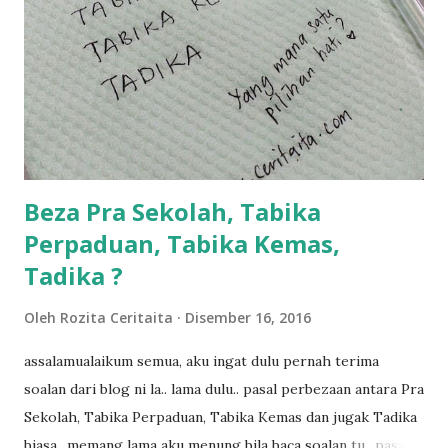
dalam... dan kebiasanya bagi anak 4 macam kami ni bahagi-
bahagi lah siapa nak pimpin siapa... dan biasanya aku akan
dukung adik hadi sambil pimpin kakak husna... yang abg
ngah dengan abg long terserah pada shah la pulak.. tapi
kalau ikut anak-anak semua nak ummi pimpin... ajer rebeh
ba...
Beza Pra Sekolah, Tabika
Perpaduan, Tabika Kemas,
Tadika ?
Oleh
Rozita Ceritaita
Disember 16, 2016
assalamualaikum semua, aku ingat dulu pernah terima
soalan dari blog ni la.. lama dulu.. pasal perbezaan antara Pra
Sekolah, Tabika Perpaduan, Tabika Kemas dan jugak Tadika
biasa.. memang lama aku menung bila baca soalan tu.. pasal