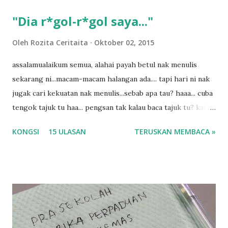
a
s
"Dia r*gol-r*gol saya..."
a
n
Oleh
Rozita Ceritaita
Oktober 02, 2015
assalamualaikum semua, alahai payah betul nak menulis
sekarang ni...macam-macam halangan ada.... tapi hari ni nak
jugak cari kekuatan nak menulis...sebab apa tau? haaa... cuba
tengok tajuk tu haa... pengsan tak kalau baca tajuk tu? kalau
korang nak pengsan baca tajuk aku lagi la tau... sebab apa
KONGSI
15 ULASAN
TERUSKAN MEMBACA »
tau? yang sebut tu anak aku....diulangi ANAK AKU ....adoiiii
la... apa la nak jadi dengan budak-budak sekarang ni
ntah...kecut perut ummi kau dengar ni nak oiiii.... nak tau
lanjut? ok meh aku cite... ceritanya gini.... semalam waktu
balik keja aku ajak la shah singgah Giant beli barang
sikit...dalam perjalanan dari dalam kereta tu biasalah kan
kami memang akan pimpin anak-anak jalan sampai masuk