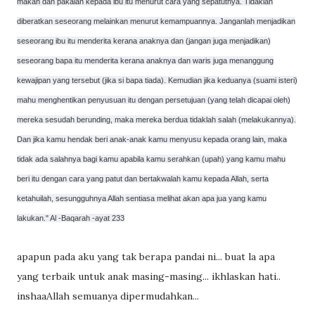
makan dan pakaian kepada ibu itu menurut cara yang sepatutnya. Tidaklah
diberatkan seseorang melainkan menurut kemampuannya. Janganlah menjadikan
seseorang ibu itu menderita kerana anaknya dan (jangan juga menjadikan)
seseorang bapa itu menderita kerana anaknya dan waris juga menanggung
kewajipan yang tersebut (jika si bapa tiada). Kemudian jika keduanya (suami isteri)
mahu menghentikan penyusuan itu dengan persetujuan (yang telah dicapai oleh)
mereka sesudah berunding, maka mereka berdua tidaklah salah (melakukannya).
Dan jika kamu hendak beri anak-anak kamu menyusu kepada orang lain, maka
tidak ada salahnya bagi kamu apabila kamu serahkan (upah) yang kamu mahu
beri itu dengan cara yang patut dan bertakwalah kamu kepada Allah, serta
ketahuilah, sesungguhnya Allah sentiasa melihat akan apa jua yang kamu
lakukan." Al -Baqarah -ayat 233
apapun pada aku yang tak berapa pandai ni... buat la apa
yang terbaik untuk anak masing-masing... ikhlaskan hati..
inshaaAllah semuanya dipermudahkan...