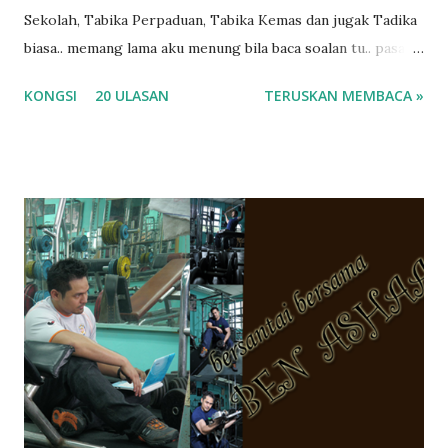
Sekolah, Tabika Perpaduan, Tabika Kemas dan jugak Tadika
biasa.. memang lama aku menung bila baca soalan tu.. pasal
masa tu aku memang tak tau nak jawab apa.. hahaha.. serius
KONGSI
20 ULASAN
TERUSKAN MEMBACA »
ko.. masa tu aku baru je ada anak sorang dan aku hentam je
hantar memana ikut kemampuan kami masa tu.. Apa Beza
Pra Sekolah, Tabika Perpaduan, Tabika Kemas, Tadika ?
memang tak pernah la terfikir pun nak cari info atau nak
tanya sapa-sapa pun masa tu.. bila fikir-fikirkan balik terasa
jugak masa alahai teruknya kami sebagai ibubapa.. dan kami
terasa jugak semakin teruk bila abg long dah masuk 2 tahun
kat salah satu tadika swasta ni.. tapi nampaknya kenal huruf
pun tak tau.. pengsan aku bila ingat balik.. aku mula fikir
mungkin sebab abg long sendiri jenis budak yang ada
masalah dyslexia.. tapi minor la.. nanti la aku cerita pasal
dyslexia tu.. lepas tu kami buat keputusan pu...