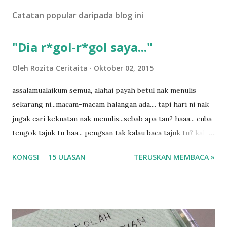
U
Catatan popular daripada blog ini
l
a
s
"Dia r*gol-r*gol saya..."
a
n
Oleh
Rozita Ceritaita
Oktober 02, 2015
assalamualaikum semua, alahai payah betul nak menulis
sekarang ni...macam-macam halangan ada.... tapi hari ni nak
jugak cari kekuatan nak menulis...sebab apa tau? haaa... cuba
tengok tajuk tu haa... pengsan tak kalau baca tajuk tu? kalau
korang nak pengsan baca tajuk aku lagi la tau... sebab apa
KONGSI
15 ULASAN
TERUSKAN MEMBACA »
tau? yang sebut tu anak aku....diulangi ANAK AKU ....adoiiii
la... apa la nak jadi dengan budak-budak sekarang ni
ntah...kecut perut ummi kau dengar ni nak oiiii.... nak tau
lanjut? ok meh aku cite... ceritanya gini.... semalam waktu
balik keja aku ajak la shah singgah Giant beli barang