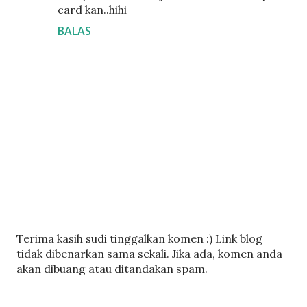
card kan..hihi
BALAS
C
Terima kasih sudi tinggalkan komen :) Link blog
a
tidak dibenarkan sama sekali. Jika ada, komen anda
t
akan dibuang atau ditandakan spam.
a
t