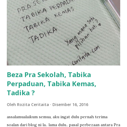
sikit...dalam perjalanan dari dalam kereta tu biasalah kan
kami memang akan pimpin anak-anak jalan sampai masuk
dalam... dan kebiasanya bagi anak 4 macam kami ni bahagi-
bahagi lah siapa nak pimpin siapa... dan biasanya aku akan
dukung adik hadi sambil pimpin kakak husna... yang abg
ngah dengan abg long terserah pada shah la pulak.. tapi
kalau ikut anak-anak semua nak ummi pimpin... ajer rebeh
ba...
Beza Pra Sekolah, Tabika
Perpaduan, Tabika Kemas,
Tadika ?
Oleh
Rozita Ceritaita
Disember 16, 2016
assalamualaikum semua, aku ingat dulu pernah terima
soalan dari blog ni la.. lama dulu.. pasal perbezaan antara Pra