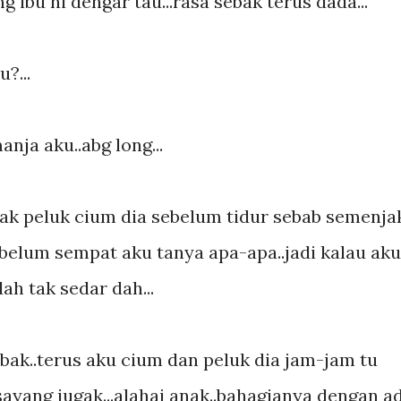
ng ibu ni dengar tau...rasa sebak terus dada...
?...
nja aku..abg long...
k peluk cium dia sebelum tidur sebab semenja
sebelum sempat aku tanya apa-apa..jadi kalau aku
ah tak sedar dah...
bak..terus aku cium dan peluk dia jam-jam tu
sayang jugak...alahai anak..bahagianya dengan a