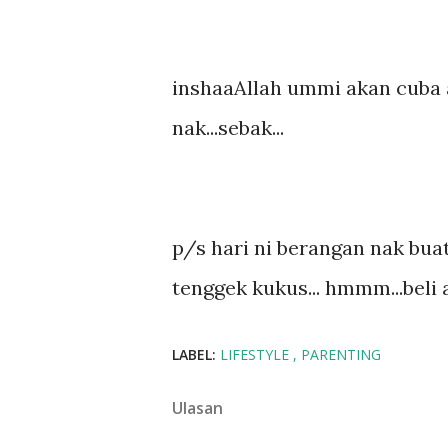
inshaaAllah ummi akan cuba
nak...sebak...
p/s hari ni berangan nak bua
tenggek kukus... hmmm...beli a
LABEL:
LIFESTYLE
PARENTING
Ulasan