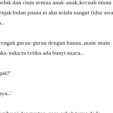
peluk dan cium semua anak-anak..kecuali ummi
enjak bulan puasa ni aku selalu sangat tidur awa
..
 tengah gurau-gurau dengan husna...main-main
ka-suka tu tetiba ada bunyi suara...
gak?"
a..."