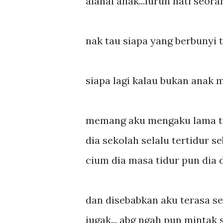
alahai anak...luruh hati seora
nak tau siapa yang berbunyi tu
siapa lagi kalau bukan anak ma
memang aku mengaku lama ta
dia sekolah selalu tertidur 
cium dia masa tidur pun dia d
dan disebabkan aku terasa se
jugak... abg ngah pun mintak 