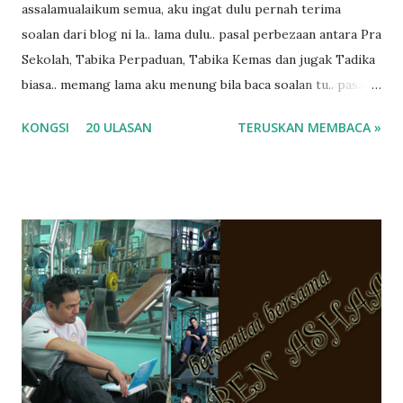
assalamualaikum semua, aku ingat dulu pernah terima
soalan dari blog ni la.. lama dulu.. pasal perbezaan antara Pra
Sekolah, Tabika Perpaduan, Tabika Kemas dan jugak Tadika
biasa.. memang lama aku menung bila baca soalan tu.. pasal
masa tu aku memang tak tau nak jawab apa.. hahaha.. serius
KONGSI
20 ULASAN
TERUSKAN MEMBACA »
ko.. masa tu aku baru je ada anak sorang dan aku hentam je
hantar memana ikut kemampuan kami masa tu.. Apa Beza
Pra Sekolah, Tabika Perpaduan, Tabika Kemas, Tadika ?
memang tak pernah la terfikir pun nak cari info atau nak
tanya sapa-sapa pun masa tu.. bila fikir-fikirkan balik terasa
jugak masa alahai teruknya kami sebagai ibubapa.. dan kami
terasa jugak semakin teruk bila abg long dah masuk 2 tahun
kat salah satu tadika swasta ni.. tapi nampaknya kenal huruf
pun tak tau.. pengsan aku bila ingat balik.. aku mula fikir
mungkin sebab abg long sendiri jenis budak yang ada
masalah dyslexia.. tapi minor la.. nanti la aku cerita pasal