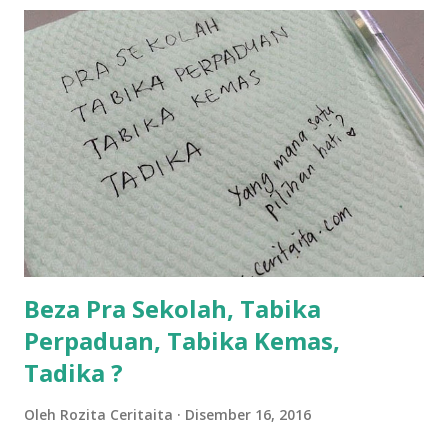
lanjut? ok meh aku cite... ceritanya gini.... semalam waktu
balik keja aku ajak la shah singgah Giant beli barang
sikit...dalam perjalanan dari dalam kereta tu biasalah kan
kami memang akan pimpin anak-anak jalan sampai masuk
dalam... dan kebiasanya bagi anak 4 macam kami ni bahagi-
bahagi lah siapa nak pimpin siapa... dan biasanya aku akan
dukung adik hadi sambil pimpin kakak husna... yang abg
ngah dengan abg long terserah pada shah la pulak.. tapi
kalau ikut anak-anak semua nak ummi pimpin... ajer rebeh
ba...
Beza Pra Sekolah, Tabika
Perpaduan, Tabika Kemas,
Tadika ?
Oleh
Rozita Ceritaita
Disember 16, 2016