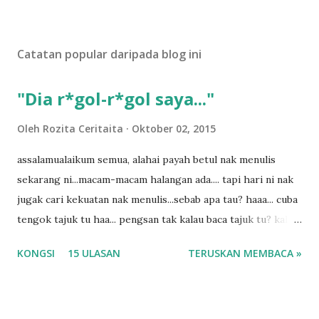
Catatan popular daripada blog ini
"Dia r*gol-r*gol saya..."
Oleh
Rozita Ceritaita
Oktober 02, 2015
assalamualaikum semua, alahai payah betul nak menulis
sekarang ni...macam-macam halangan ada.... tapi hari ni nak
jugak cari kekuatan nak menulis...sebab apa tau? haaa... cuba
tengok tajuk tu haa... pengsan tak kalau baca tajuk tu? kalau
korang nak pengsan baca tajuk aku lagi la tau... sebab apa
KONGSI
15 ULASAN
TERUSKAN MEMBACA »
tau? yang sebut tu anak aku....diulangi ANAK AKU ....adoiiii
la... apa la nak jadi dengan budak-budak sekarang ni
ntah...kecut perut ummi kau dengar ni nak oiiii.... nak tau