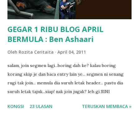
dyslexia tu.. lepas tu kami buat keputusan pu...
GEGAR 1 RIBU BLOG APRIL
BERMULA : Ben Ashaari
Oleh
Rozita Ceritaita
April 04, 2011
salam, join segmen lagi...boring dah ke? kalau boring
korang skip je dan baca entry lain ye... segmen ni senang
rugi tak join... memula dia suruh letak header... pastu dia
suruh letak tajuk...siap! nak join jugak? leh gi SINI
KONGSI
23 ULASAN
TERUSKAN MEMBACA »