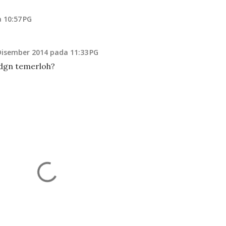
 10:57 PG
Disember 2014 pada 11:33 PG
dgn temerloh?