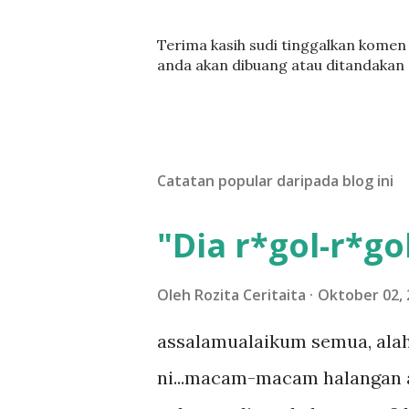
C
Terima kasih sudi tinggalkan komen :
a
anda akan dibuang atau ditandakan
t
a
t
U
l
Catatan popular daripada blog ini
a
s
a
"Dia r*gol-r*gol
n
Oleh
Rozita Ceritaita
Oktober 02, 
assalamualaikum semua, alah
ni...macam-macam halangan ada