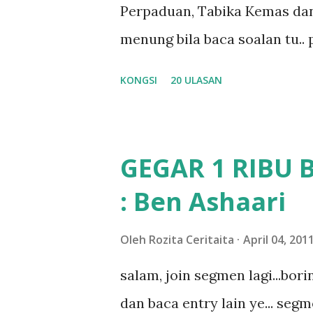
Perpaduan, Tabika Kemas dan
nak ummi pimpin... ajer rebeh 
menung bila baca soalan tu..
jawab apa.. hahaha.. serius k
KONGSI
20 ULASAN
dan aku hentam je hantar m
Apa Beza Pra Sekolah, Tabika
memang tak pernah la terfikir
GEGAR 1 RIBU 
sapa pun masa tu.. bila fikir-
: Ben Ashaari
teruknya kami sebagai ibubap
bila abg long dah masuk 2 tah
Oleh
Rozita Ceritaita
April 04, 201
nampaknya kenal huruf pun tak
salam, join segmen lagi...bor
mula fikir mungkin sebab abg
dan baca entry lain ye... segm