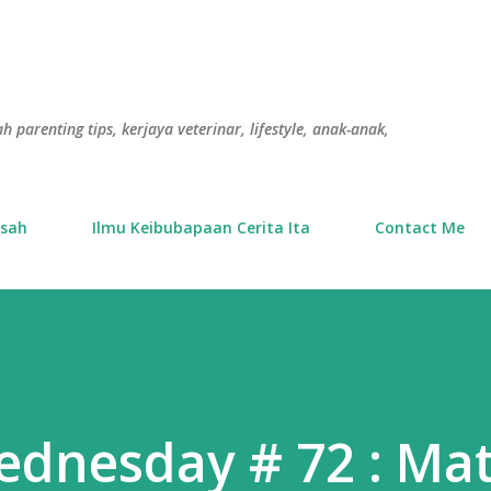
Langkau ke kandungan utama
h parenting tips, kerjaya veterinar, lifestyle, anak-anak,
usah
Ilmu Keibubapaan Cerita Ita
Contact Me
dnesday # 72 : Ma