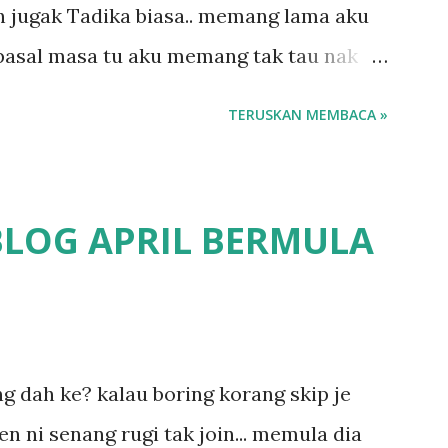
 jugak Tadika biasa.. memang lama aku
ba...
 pasal masa tu aku memang tak tau nak
o.. masa tu aku baru je ada anak sorang
TERUSKAN MEMBACA »
emana ikut kemampuan kami masa tu..
 Perpaduan, Tabika Kemas, Tadika ?
 pun nak cari info atau nak tanya sapa-
BLOG APRIL BERMULA
fikirkan balik terasa jugak masa alahai
a.. dan kami terasa jugak semakin teruk
un kat salah satu tadika swasta ni.. tapi
1
 tau.. pengsan aku bila ingat balik.. aku
ing dah ke? kalau boring korang skip je
 long sendiri jenis budak yang ada
en ni senang rugi tak join... memula dia