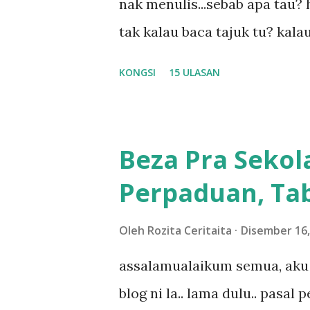
nak menulis...sebab apa tau? h
tak kalau baca tajuk tu? kala
la tau... sebab apa tau? yang
KONGSI
15 ULASAN
....adoiiii la... apa la nak ja
ntah...kecut perut ummi kau de
meh aku cite... ceritanya gini
Beza Pra Sekol
shah singgah Giant beli baran
Perpaduan, Tab
kereta tu biasalah kan kami
sampai masuk dalam... dan k
Oleh
Rozita Ceritaita
Disember 16,
bahagi-bahagi lah siapa nak p
assalamualaikum semua, aku 
dukung adik hadi sambil pimp
blog ni la.. lama dulu.. pasal
abg long terserah pada shah l