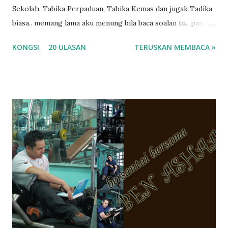
Sekolah, Tabika Perpaduan, Tabika Kemas dan jugak Tadika
biasa.. memang lama aku menung bila baca soalan tu.. pasal
masa tu aku memang tak tau nak jawab apa.. hahaha.. serius
KONGSI
20 ULASAN
TERUSKAN MEMBACA »
ko.. masa tu aku baru je ada anak sorang dan aku hentam je
hantar memana ikut kemampuan kami masa tu.. Apa Beza
Pra Sekolah, Tabika Perpaduan, Tabika Kemas, Tadika ?
memang tak pernah la terfikir pun nak cari info atau nak
tanya sapa-sapa pun masa tu.. bila fikir-fikirkan balik terasa
jugak masa alahai teruknya kami sebagai ibubapa.. dan kami
terasa jugak semakin teruk bila abg long dah masuk 2 tahun
kat salah satu tadika swasta ni.. tapi nampaknya kenal huruf
pun tak tau.. pengsan aku bila ingat balik.. aku mula fikir
mungkin sebab abg long sendiri jenis budak yang ada
masalah dyslexia.. tapi minor la.. nanti la aku cerita pasal
dyslexia tu.. lepas tu kami buat keputusan pu...