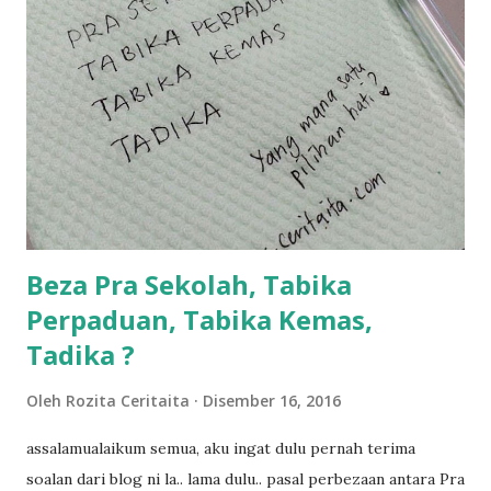
sikit...dalam perjalanan dari dalam kereta tu biasalah kan
kami memang akan pimpin anak-anak jalan sampai masuk
dalam... dan kebiasanya bagi anak 4 macam kami ni bahagi-
bahagi lah siapa nak pimpin siapa... dan biasanya aku akan
dukung adik hadi sambil pimpin kakak husna... yang abg
ngah dengan abg long terserah pada shah la pulak.. tapi
kalau ikut anak-anak semua nak ummi pimpin... ajer rebeh
ba...
Beza Pra Sekolah, Tabika
Perpaduan, Tabika Kemas,
Tadika ?
Oleh
Rozita Ceritaita
Disember 16, 2016
assalamualaikum semua, aku ingat dulu pernah terima
soalan dari blog ni la.. lama dulu.. pasal perbezaan antara Pra