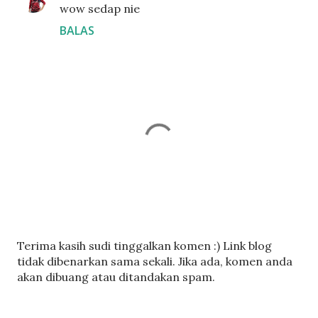
wow sedap nie
BALAS
C
Terima kasih sudi tinggalkan komen :) Link blog
a
tidak dibenarkan sama sekali. Jika ada, komen anda
t
akan dibuang atau ditandakan spam.
a
t