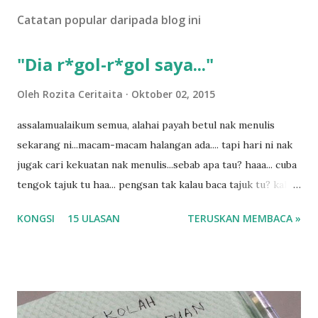
U
Catatan popular daripada blog ini
l
a
s
"Dia r*gol-r*gol saya..."
a
n
Oleh
Rozita Ceritaita
Oktober 02, 2015
assalamualaikum semua, alahai payah betul nak menulis
sekarang ni...macam-macam halangan ada.... tapi hari ni nak
jugak cari kekuatan nak menulis...sebab apa tau? haaa... cuba
tengok tajuk tu haa... pengsan tak kalau baca tajuk tu? kalau
korang nak pengsan baca tajuk aku lagi la tau... sebab apa
KONGSI
15 ULASAN
TERUSKAN MEMBACA »
tau? yang sebut tu anak aku....diulangi ANAK AKU ....adoiiii
la... apa la nak jadi dengan budak-budak sekarang ni
ntah...kecut perut ummi kau dengar ni nak oiiii.... nak tau
lanjut? ok meh aku cite... ceritanya gini.... semalam waktu
balik keja aku ajak la shah singgah Giant beli barang