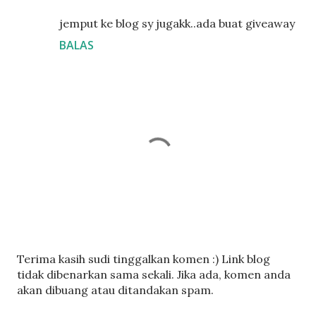
jemput ke blog sy jugakk..ada buat giveaway
BALAS
C
Terima kasih sudi tinggalkan komen :) Link blog
a
tidak dibenarkan sama sekali. Jika ada, komen anda
t
akan dibuang atau ditandakan spam.
a