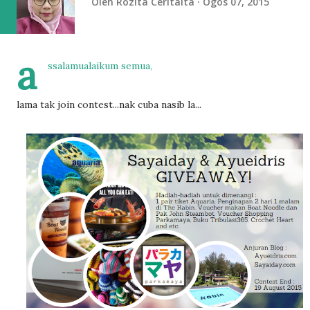
Oleh
Rozita Ceritaita
Ogos 07, 2015
a
ssalamualaikum semua,
lama tak join contest...nak cuba nasib la...