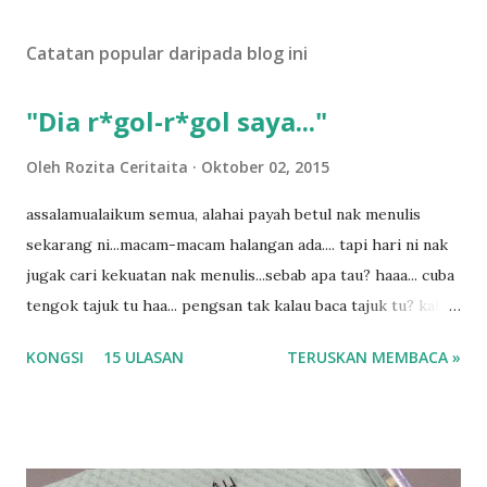
t
U
Catatan popular daripada blog ini
l
a
s
"Dia r*gol-r*gol saya..."
a
n
Oleh
Rozita Ceritaita
Oktober 02, 2015
assalamualaikum semua, alahai payah betul nak menulis
sekarang ni...macam-macam halangan ada.... tapi hari ni nak
jugak cari kekuatan nak menulis...sebab apa tau? haaa... cuba
tengok tajuk tu haa... pengsan tak kalau baca tajuk tu? kalau
korang nak pengsan baca tajuk aku lagi la tau... sebab apa
KONGSI
15 ULASAN
TERUSKAN MEMBACA »
tau? yang sebut tu anak aku....diulangi ANAK AKU ....adoiiii
la... apa la nak jadi dengan budak-budak sekarang ni
ntah...kecut perut ummi kau dengar ni nak oiiii.... nak tau
lanjut? ok meh aku cite... ceritanya gini.... semalam waktu