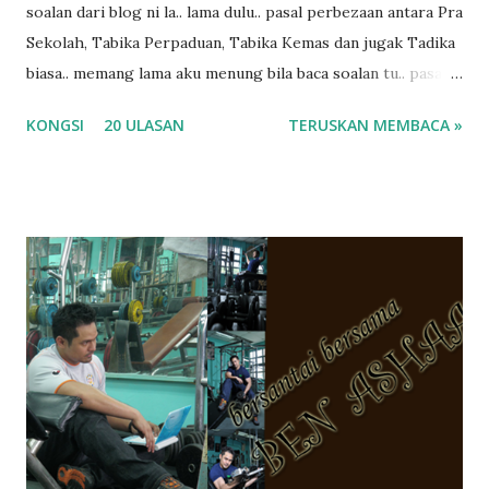
soalan dari blog ni la.. lama dulu.. pasal perbezaan antara Pra
Sekolah, Tabika Perpaduan, Tabika Kemas dan jugak Tadika
biasa.. memang lama aku menung bila baca soalan tu.. pasal
masa tu aku memang tak tau nak jawab apa.. hahaha.. serius
KONGSI
20 ULASAN
TERUSKAN MEMBACA »
ko.. masa tu aku baru je ada anak sorang dan aku hentam je
hantar memana ikut kemampuan kami masa tu.. Apa Beza
Pra Sekolah, Tabika Perpaduan, Tabika Kemas, Tadika ?
memang tak pernah la terfikir pun nak cari info atau nak
tanya sapa-sapa pun masa tu.. bila fikir-fikirkan balik terasa
jugak masa alahai teruknya kami sebagai ibubapa.. dan kami
terasa jugak semakin teruk bila abg long dah masuk 2 tahun
kat salah satu tadika swasta ni.. tapi nampaknya kenal huruf
pun tak tau.. pengsan aku bila ingat balik.. aku mula fikir
mungkin sebab abg long sendiri jenis budak yang ada
masalah dyslexia.. tapi minor la.. nanti la aku cerita pasal
dyslexia tu.. lepas tu kami buat keputusan pu...