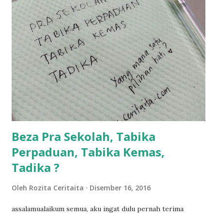
balik keja aku ajak la shah singgah Giant beli barang
sikit...dalam perjalanan dari dalam kereta tu biasalah kan
kami memang akan pimpin anak-anak jalan sampai masuk
dalam... dan kebiasanya bagi anak 4 macam kami ni bahagi-
bahagi lah siapa nak pimpin siapa... dan biasanya aku akan
dukung adik hadi sambil pimpin kakak husna... yang abg
ngah dengan abg long terserah pada shah la pulak.. tapi
kalau ikut anak-anak semua nak ummi pimpin... ajer rebeh
ba...
Beza Pra Sekolah, Tabika
Perpaduan, Tabika Kemas,
Tadika ?
Oleh
Rozita Ceritaita
Disember 16, 2016
assalamualaikum semua, aku ingat dulu pernah terima