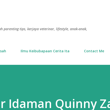
Langkau ke kandungan utama
h parenting tips, kerjaya veterinar, lifestyle, anak-anak,
usah
Ilmu Keibubapaan Cerita Ita
Contact Me
er Idaman Quinny 