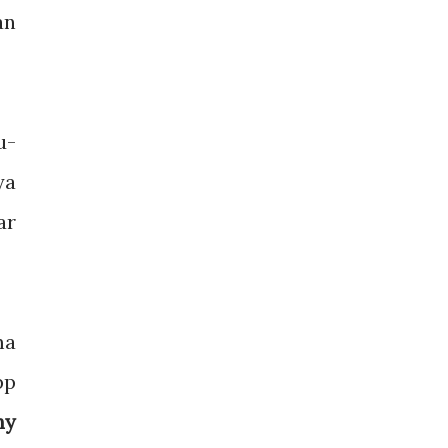
an
u-
ya
ar
ma
pp
ny