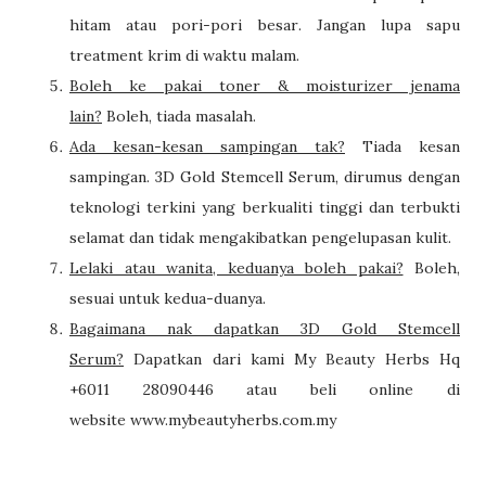
hitam atau
pori-pori besar
.
Jangan lupa sapu
treatment krim di waktu malam.
Boleh ke pakai toner & moisturizer jenama
lain?
Boleh, tiada masalah.
Ada kesan-kesan sampingan tak?
Tiada kesan
sampingan.
3D Gold Stemcell Serum
, dirumus dengan
teknologi terkini yang berkualiti tinggi dan terbukti
selamat dan tidak mengakibatkan pengelupasan kulit.
Lelaki atau wanita, keduanya boleh pakai?
Boleh,
sesuai untuk kedua-duanya.
B
agaimana nak dapatkan 3D Gold Stemcell
Serum?
Dapatkan dari kami My Beauty Herbs Hq
+6011 28090446 atau beli online di
website
www.mybeautyherbs.com.my