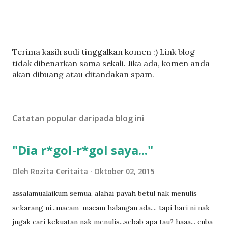
C
Terima kasih sudi tinggalkan komen :) Link blog
a
tidak dibenarkan sama sekali. Jika ada, komen anda
t
akan dibuang atau ditandakan spam.
a
t
U
Catatan popular daripada blog ini
l
a
s
"Dia r*gol-r*gol saya..."
a
n
Oleh
Rozita Ceritaita
Oktober 02, 2015
assalamualaikum semua, alahai payah betul nak menulis
sekarang ni...macam-macam halangan ada.... tapi hari ni nak
jugak cari kekuatan nak menulis...sebab apa tau? haaa... cuba