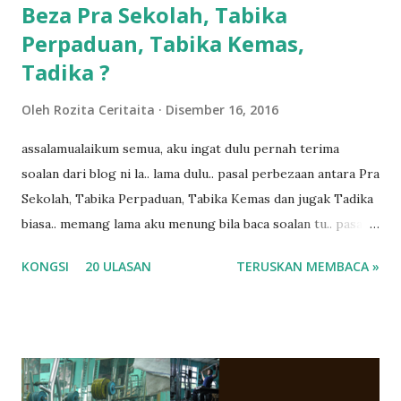
Beza Pra Sekolah, Tabika
Perpaduan, Tabika Kemas,
Tadika ?
Oleh
Rozita Ceritaita
Disember 16, 2016
assalamualaikum semua, aku ingat dulu pernah terima
soalan dari blog ni la.. lama dulu.. pasal perbezaan antara Pra
Sekolah, Tabika Perpaduan, Tabika Kemas dan jugak Tadika
biasa.. memang lama aku menung bila baca soalan tu.. pasal
masa tu aku memang tak tau nak jawab apa.. hahaha.. serius
KONGSI
20 ULASAN
TERUSKAN MEMBACA »
ko.. masa tu aku baru je ada anak sorang dan aku hentam je
hantar memana ikut kemampuan kami masa tu.. Apa Beza
Pra Sekolah, Tabika Perpaduan, Tabika Kemas, Tadika ?
memang tak pernah la terfikir pun nak cari info atau nak
tanya sapa-sapa pun masa tu.. bila fikir-fikirkan balik terasa
jugak masa alahai teruknya kami sebagai ibubapa.. dan kami