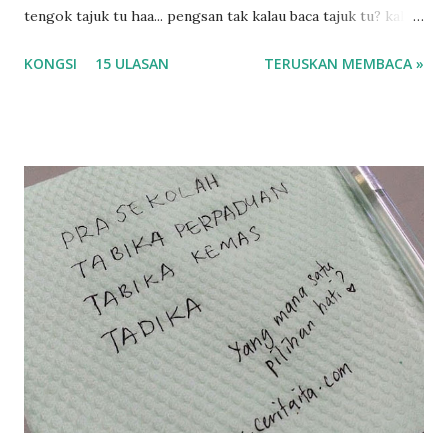
tengok tajuk tu haa... pengsan tak kalau baca tajuk tu? kalau
korang nak pengsan baca tajuk aku lagi la tau... sebab apa
KONGSI
15 ULASAN
TERUSKAN MEMBACA »
tau? yang sebut tu anak aku....diulangi ANAK AKU ....adoiiii
la... apa la nak jadi dengan budak-budak sekarang ni
ntah...kecut perut ummi kau dengar ni nak oiiii.... nak tau
lanjut? ok meh aku cite... ceritanya gini.... semalam waktu
balik keja aku ajak la shah singgah Giant beli barang
sikit...dalam perjalanan dari dalam kereta tu biasalah kan
kami memang akan pimpin anak-anak jalan sampai masuk
dalam... dan kebiasanya bagi anak 4 macam kami ni bahagi-
bahagi lah siapa nak pimpin siapa... dan biasanya aku akan
dukung adik hadi sambil pimpin kakak husna... yang abg
ngah dengan abg long terserah pada shah la pulak.. tapi
kalau ikut anak-anak semua nak ummi pimpin... ajer rebeh
ba...