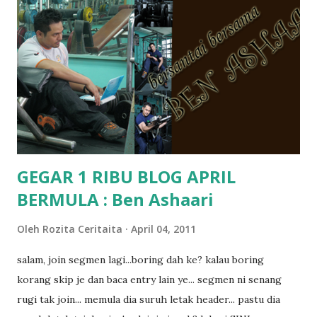
terasa jugak semakin teruk bila abg long dah masuk 2 tahun
kat salah satu tadika swasta ni.. tapi nampaknya kenal huruf
pun tak tau.. pengsan aku bila ingat balik.. aku mula fikir
mungkin sebab abg long sendiri jenis budak yang ada
masalah dyslexia.. tapi minor la.. nanti la aku cerita pasal
dyslexia tu.. lepas tu kami buat keputusan pu...
GEGAR 1 RIBU BLOG APRIL
BERMULA : Ben Ashaari
Oleh
Rozita Ceritaita
April 04, 2011
salam, join segmen lagi...boring dah ke? kalau boring
korang skip je dan baca entry lain ye... segmen ni senang
rugi tak join... memula dia suruh letak header... pastu dia