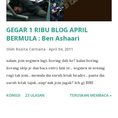
masalah dyslexia.. tapi minor la.. nanti la aku cerita pasal
dyslexia tu.. lepas tu kami buat keputusan pu...
GEGAR 1 RIBU BLOG APRIL
BERMULA : Ben Ashaari
Oleh
Rozita Ceritaita
April 04, 2011
salam, join segmen lagi...boring dah ke? kalau boring
korang skip je dan baca entry lain ye... segmen ni senang
rugi tak join... memula dia suruh letak header... pastu dia
suruh letak tajuk...siap! nak join jugak? leh gi SINI
KONGSI
23 ULASAN
TERUSKAN MEMBACA »