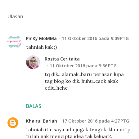
Ulasan
PinKy MoMMa
11 Oktober 2016 pada 9:09 PTG
tahniah kak ;)
Rozita Ceritaita
11 Oktober 2016 pada 9:36 PTG
tq dik...alamak..baru perasan lupa
tag blog ko dik..huhu..esok akak
edit..hehe
BALAS
Khairul Bariah
17 Oktober 2016 pada 4:27 PTG
tahniah ita. saya ada jugak tengok iklan ni tp
tu lah nak mencipta idea tak keluar2.