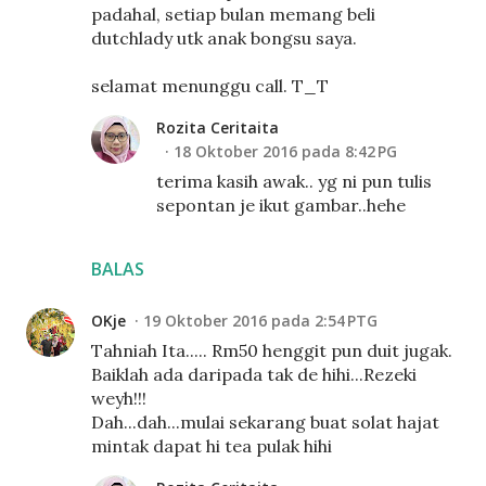
padahal, setiap bulan memang beli
dutchlady utk anak bongsu saya.
selamat menunggu call. T_T
Rozita Ceritaita
18 Oktober 2016 pada 8:42 PG
terima kasih awak.. yg ni pun tulis
sepontan je ikut gambar..hehe
BALAS
OKje
19 Oktober 2016 pada 2:54 PTG
Tahniah Ita..... Rm50 henggit pun duit jugak.
Baiklah ada daripada tak de hihi...Rezeki
weyh!!!
Dah...dah...mulai sekarang buat solat hajat
mintak dapat hi tea pulak hihi