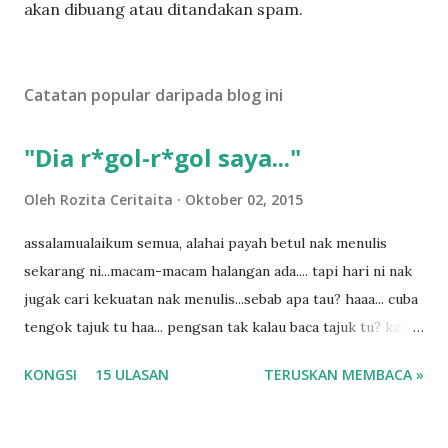
t
akan dibuang atau ditandakan spam.
a
t
U
Catatan popular daripada blog ini
l
a
s
"Dia r*gol-r*gol saya..."
a
n
Oleh
Rozita Ceritaita
Oktober 02, 2015
assalamualaikum semua, alahai payah betul nak menulis
sekarang ni...macam-macam halangan ada.... tapi hari ni nak
jugak cari kekuatan nak menulis...sebab apa tau? haaa... cuba
tengok tajuk tu haa... pengsan tak kalau baca tajuk tu? kalau
korang nak pengsan baca tajuk aku lagi la tau... sebab apa
KONGSI
15 ULASAN
TERUSKAN MEMBACA »
tau? yang sebut tu anak aku....diulangi ANAK AKU ....adoiiii
la... apa la nak jadi dengan budak-budak sekarang ni
ntah...kecut perut ummi kau dengar ni nak oiiii.... nak tau