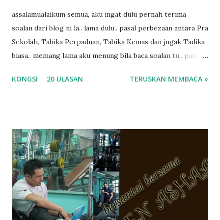
assalamualaikum semua, aku ingat dulu pernah terima
soalan dari blog ni la.. lama dulu.. pasal perbezaan antara Pra
Sekolah, Tabika Perpaduan, Tabika Kemas dan jugak Tadika
biasa.. memang lama aku menung bila baca soalan tu.. pasal
masa tu aku memang tak tau nak jawab apa.. hahaha.. serius
KONGSI
20 ULASAN
TERUSKAN MEMBACA »
ko.. masa tu aku baru je ada anak sorang dan aku hentam je
hantar memana ikut kemampuan kami masa tu.. Apa Beza
Pra Sekolah, Tabika Perpaduan, Tabika Kemas, Tadika ?
memang tak pernah la terfikir pun nak cari info atau nak
tanya sapa-sapa pun masa tu.. bila fikir-fikirkan balik terasa
jugak masa alahai teruknya kami sebagai ibubapa.. dan kami
terasa jugak semakin teruk bila abg long dah masuk 2 tahun
kat salah satu tadika swasta ni.. tapi nampaknya kenal huruf
pun tak tau.. pengsan aku bila ingat balik.. aku mula fikir
mungkin sebab abg long sendiri jenis budak yang ada