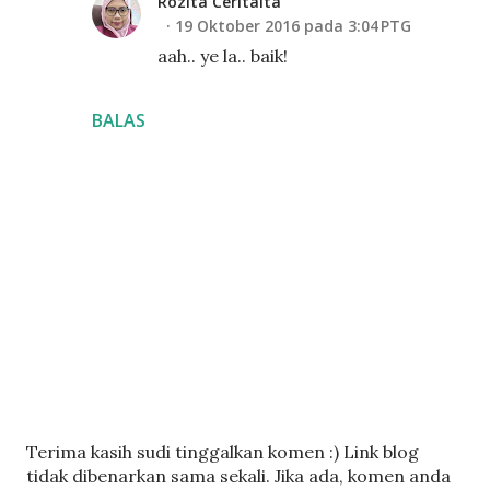
Rozita Ceritaita
19 Oktober 2016 pada 3:04 PTG
aah.. ye la.. baik!
BALAS
C
Terima kasih sudi tinggalkan komen :) Link blog
a
tidak dibenarkan sama sekali. Jika ada, komen anda