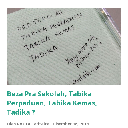
lanjut? ok meh aku cite... ceritanya gini.... semalam waktu
balik keja aku ajak la shah singgah Giant beli barang
sikit...dalam perjalanan dari dalam kereta tu biasalah kan
kami memang akan pimpin anak-anak jalan sampai masuk
dalam... dan kebiasanya bagi anak 4 macam kami ni bahagi-
bahagi lah siapa nak pimpin siapa... dan biasanya aku akan
dukung adik hadi sambil pimpin kakak husna... yang abg
ngah dengan abg long terserah pada shah la pulak.. tapi
kalau ikut anak-anak semua nak ummi pimpin... ajer rebeh
ba...
Beza Pra Sekolah, Tabika
Perpaduan, Tabika Kemas,
Tadika ?
Oleh
Rozita Ceritaita
Disember 16, 2016