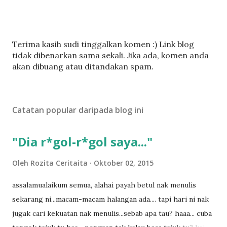
C
Terima kasih sudi tinggalkan komen :) Link blog
a
tidak dibenarkan sama sekali. Jika ada, komen anda
t
akan dibuang atau ditandakan spam.
a
t
U
Catatan popular daripada blog ini
l
a
s
"Dia r*gol-r*gol saya..."
a
n
Oleh
Rozita Ceritaita
Oktober 02, 2015
assalamualaikum semua, alahai payah betul nak menulis
sekarang ni...macam-macam halangan ada.... tapi hari ni nak
jugak cari kekuatan nak menulis...sebab apa tau? haaa... cuba