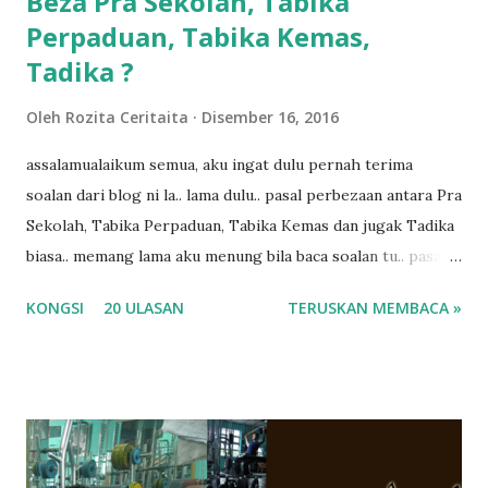
Beza Pra Sekolah, Tabika
Perpaduan, Tabika Kemas,
Tadika ?
Oleh
Rozita Ceritaita
Disember 16, 2016
assalamualaikum semua, aku ingat dulu pernah terima
soalan dari blog ni la.. lama dulu.. pasal perbezaan antara Pra
Sekolah, Tabika Perpaduan, Tabika Kemas dan jugak Tadika
biasa.. memang lama aku menung bila baca soalan tu.. pasal
masa tu aku memang tak tau nak jawab apa.. hahaha.. serius
KONGSI
20 ULASAN
TERUSKAN MEMBACA »
ko.. masa tu aku baru je ada anak sorang dan aku hentam je
hantar memana ikut kemampuan kami masa tu.. Apa Beza
Pra Sekolah, Tabika Perpaduan, Tabika Kemas, Tadika ?
memang tak pernah la terfikir pun nak cari info atau nak
tanya sapa-sapa pun masa tu.. bila fikir-fikirkan balik terasa
jugak masa alahai teruknya kami sebagai ibubapa.. dan kami