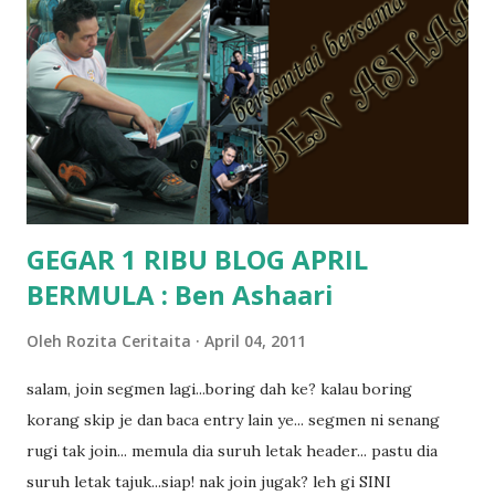
terasa jugak semakin teruk bila abg long dah masuk 2 tahun
kat salah satu tadika swasta ni.. tapi nampaknya kenal huruf
pun tak tau.. pengsan aku bila ingat balik.. aku mula fikir
mungkin sebab abg long sendiri jenis budak yang ada
masalah dyslexia.. tapi minor la.. nanti la aku cerita pasal
dyslexia tu.. lepas tu kami buat keputusan pu...
GEGAR 1 RIBU BLOG APRIL
BERMULA : Ben Ashaari
Oleh
Rozita Ceritaita
April 04, 2011
salam, join segmen lagi...boring dah ke? kalau boring
korang skip je dan baca entry lain ye... segmen ni senang
rugi tak join... memula dia suruh letak header... pastu dia
suruh letak tajuk...siap! nak join jugak? leh gi SINI