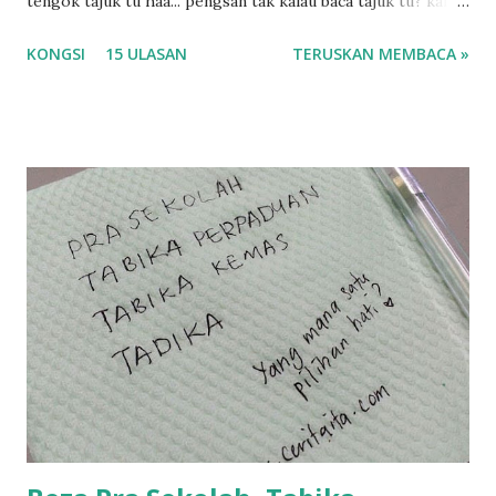
tengok tajuk tu haa... pengsan tak kalau baca tajuk tu? kalau
korang nak pengsan baca tajuk aku lagi la tau... sebab apa
KONGSI
15 ULASAN
TERUSKAN MEMBACA »
tau? yang sebut tu anak aku....diulangi ANAK AKU ....adoiiii
la... apa la nak jadi dengan budak-budak sekarang ni
ntah...kecut perut ummi kau dengar ni nak oiiii.... nak tau
lanjut? ok meh aku cite... ceritanya gini.... semalam waktu
balik keja aku ajak la shah singgah Giant beli barang
sikit...dalam perjalanan dari dalam kereta tu biasalah kan
kami memang akan pimpin anak-anak jalan sampai masuk
dalam... dan kebiasanya bagi anak 4 macam kami ni bahagi-
bahagi lah siapa nak pimpin siapa... dan biasanya aku akan
dukung adik hadi sambil pimpin kakak husna... yang abg
ngah dengan abg long terserah pada shah la pulak.. tapi
kalau ikut anak-anak semua nak ummi pimpin... ajer rebeh
ba...