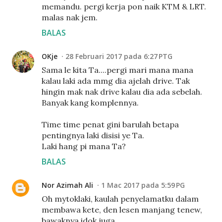
memandu. pergi kerja pon naik KTM & LRT.
malas nak jem.
BALAS
OKje
28 Februari 2017 pada 6:27 PTG
Sama le kita Ta....pergi mari mana mana
kalau laki ada mmg dia ajelah drive. Tak
hingin mak nak drive kalau dia ada sebelah.
Banyak kang komplennya.
Time time penat gini barulah betapa
pentingnya laki disisi ye Ta.
Laki hang pi mana Ta?
BALAS
Nor Azimah Ali
1 Mac 2017 pada 5:59 PG
Oh mytoklaki, kaulah penyelamatku dalam
membawa kete, den lesen manjang tenew,
bawaknya idok juga.