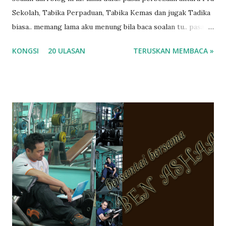
Sekolah, Tabika Perpaduan, Tabika Kemas dan jugak Tadika
biasa.. memang lama aku menung bila baca soalan tu.. pasal
masa tu aku memang tak tau nak jawab apa.. hahaha.. serius
KONGSI
20 ULASAN
TERUSKAN MEMBACA »
ko.. masa tu aku baru je ada anak sorang dan aku hentam je
hantar memana ikut kemampuan kami masa tu.. Apa Beza
Pra Sekolah, Tabika Perpaduan, Tabika Kemas, Tadika ?
memang tak pernah la terfikir pun nak cari info atau nak
tanya sapa-sapa pun masa tu.. bila fikir-fikirkan balik terasa
jugak masa alahai teruknya kami sebagai ibubapa.. dan kami
terasa jugak semakin teruk bila abg long dah masuk 2 tahun
kat salah satu tadika swasta ni.. tapi nampaknya kenal huruf
pun tak tau.. pengsan aku bila ingat balik.. aku mula fikir
mungkin sebab abg long sendiri jenis budak yang ada
masalah dyslexia.. tapi minor la.. nanti la aku cerita pasal
dyslexia tu.. lepas tu kami buat keputusan pu...