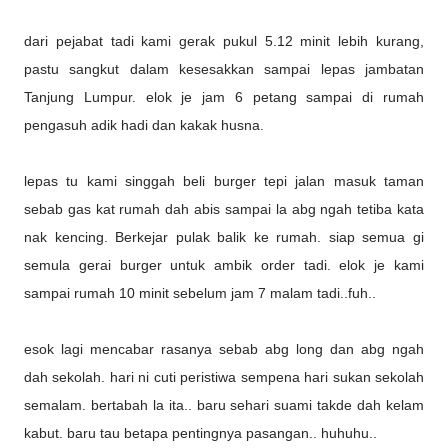
dari pejabat tadi kami gerak pukul 5.12 minit lebih kurang,
pastu sangkut dalam kesesakkan sampai lepas jambatan
Tanjung Lumpur. elok je jam 6 petang sampai di rumah
pengasuh adik hadi dan kakak husna.
lepas tu kami singgah beli burger tepi jalan masuk taman
sebab gas kat rumah dah abis sampai la abg ngah tetiba kata
nak kencing. Berkejar pulak balik ke rumah. siap semua gi
semula gerai burger untuk ambik order tadi. elok je kami
sampai rumah 10 minit sebelum jam 7 malam tadi..fuh..
esok lagi mencabar rasanya sebab abg long dan abg ngah
dah sekolah. hari ni cuti peristiwa sempena hari sukan sekolah
semalam. bertabah la ita.. baru sehari suami takde dah kelam
kabut. baru tau betapa pentingnya pasangan.. huhuhu..