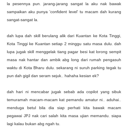
la pesennya pun. jarang-jarang sangat la aku nak bawak
sampaikan aku punya 'confident level' tu macam dah kurang
sangat-sangat la.
dah lupa dah skill berulang alik dari Kuantan ke Kota Tinggi,
Kota Tinggi ke Kuantan setiap 2 minggu satu masa dulu. dah
lupa jugak skill menggelak tiang pagar besi kat lorong sempit
masa nak hantar dan ambik abg long dari rumah pengasuh
waktu di Kota Bharu dulu. sekarang ni suruh parking tegak tu
pun dah gigil dan seram sejuk.. hahaha kesian ek?
dah hari ni mencabar jugak sebab ada copilot yang sibuk
temuramah macam-macam kat pemandu amatur ni.. aduhai..
menduga betul bila dia siap perhati kita bawak macam
pegawai JPJ nak cari salah kita masa ujian memandu. siapa
lagi kalau bukan abg ngah tu.