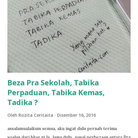
sikit...dalam perjalanan dari dalam kereta tu biasalah kan
kami memang akan pimpin anak-anak jalan sampai masuk
dalam... dan kebiasanya bagi anak 4 macam kami ni bahagi-
bahagi lah siapa nak pimpin siapa... dan biasanya aku akan
dukung adik hadi sambil pimpin kakak husna... yang abg
ngah dengan abg long terserah pada shah la pulak.. tapi
kalau ikut anak-anak semua nak ummi pimpin... ajer rebeh
ba...
Beza Pra Sekolah, Tabika
Perpaduan, Tabika Kemas,
Tadika ?
Oleh
Rozita Ceritaita
Disember 16, 2016
assalamualaikum semua, aku ingat dulu pernah terima
soalan dari blog ni la.. lama dulu.. pasal perbezaan antara Pra