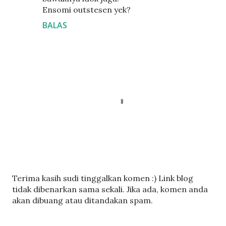
Ensomi outstesen yek?
BALAS
C
Terima kasih sudi tinggalkan komen :) Link blog
a
tidak dibenarkan sama sekali. Jika ada, komen anda
t
akan dibuang atau ditandakan spam.
a
t