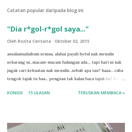
U
Catatan popular daripada blog ini
l
a
s
"Dia r*gol-r*gol saya..."
a
n
Oleh
Rozita Ceritaita
Oktober 02, 2015
assalamualaikum semua, alahai payah betul nak menulis
sekarang ni...macam-macam halangan ada.... tapi hari ni nak
jugak cari kekuatan nak menulis...sebab apa tau? haaa... cuba
tengok tajuk tu haa... pengsan tak kalau baca tajuk tu? kalau
korang nak pengsan baca tajuk aku lagi la tau... sebab apa
KONGSI
15 ULASAN
TERUSKAN MEMBACA »
tau? yang sebut tu anak aku....diulangi ANAK AKU ....adoiiii
la... apa la nak jadi dengan budak-budak sekarang ni
ntah...kecut perut ummi kau dengar ni nak oiiii.... nak tau
lanjut? ok meh aku cite... ceritanya gini.... semalam waktu
balik keja aku ajak la shah singgah Giant beli barang