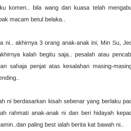
u komen.. bila wang dan kuasa telah mengabu
ak macam betul belaka..
ta ni.. akhirnya 3 orang anak-anak ini, Min Su, Je
khirnya kalah begitu saja.. pesalah atau pencab
an sahaja penjat atas kesalahan masing-masing
ending..
ah ni berdasarkan kisah sebenar yang berlaku pa
lah rahmati anak-anak ni dan beri hidayah kepa
min..dan paling best ialah berita kat bawah ni..