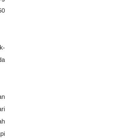
50
k-
da
an
ri
ah
pi