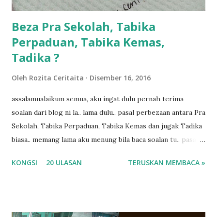
Beza Pra Sekolah, Tabika
Perpaduan, Tabika Kemas,
Tadika ?
Oleh
Rozita Ceritaita
Disember 16, 2016
assalamualaikum semua, aku ingat dulu pernah terima
soalan dari blog ni la.. lama dulu.. pasal perbezaan antara Pra
Sekolah, Tabika Perpaduan, Tabika Kemas dan jugak Tadika
biasa.. memang lama aku menung bila baca soalan tu.. pasal
masa tu aku memang tak tau nak jawab apa.. hahaha.. serius
KONGSI
20 ULASAN
TERUSKAN MEMBACA »
ko.. masa tu aku baru je ada anak sorang dan aku hentam je
hantar memana ikut kemampuan kami masa tu.. Apa Beza
Pra Sekolah, Tabika Perpaduan, Tabika Kemas, Tadika ?
memang tak pernah la terfikir pun nak cari info atau nak