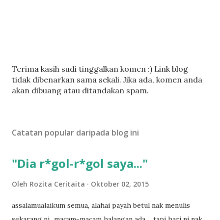
C
Terima kasih sudi tinggalkan komen :) Link blog
a
tidak dibenarkan sama sekali. Jika ada, komen anda
t
akan dibuang atau ditandakan spam.
a
t
U
Catatan popular daripada blog ini
l
a
s
"Dia r*gol-r*gol saya..."
a
n
Oleh
Rozita Ceritaita
Oktober 02, 2015
assalamualaikum semua, alahai payah betul nak menulis
sekarang ni...macam-macam halangan ada.... tapi hari ni nak