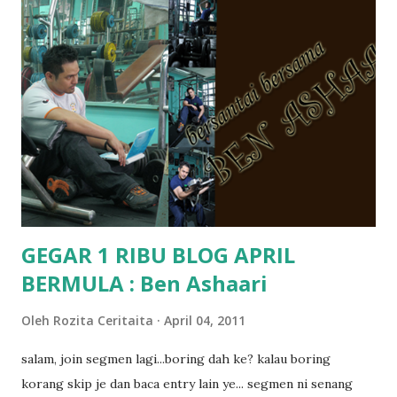
tanya sapa-sapa pun masa tu.. bila fikir-fikirkan balik terasa
jugak masa alahai teruknya kami sebagai ibubapa.. dan kami
terasa jugak semakin teruk bila abg long dah masuk 2 tahun
kat salah satu tadika swasta ni.. tapi nampaknya kenal huruf
pun tak tau.. pengsan aku bila ingat balik.. aku mula fikir
mungkin sebab abg long sendiri jenis budak yang ada
masalah dyslexia.. tapi minor la.. nanti la aku cerita pasal
dyslexia tu.. lepas tu kami buat keputusan pu...
GEGAR 1 RIBU BLOG APRIL
BERMULA : Ben Ashaari
Oleh
Rozita Ceritaita
April 04, 2011
salam, join segmen lagi...boring dah ke? kalau boring
korang skip je dan baca entry lain ye... segmen ni senang