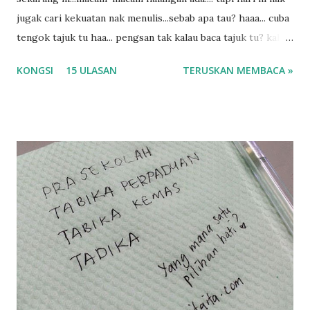
jugak cari kekuatan nak menulis...sebab apa tau? haaa... cuba
tengok tajuk tu haa... pengsan tak kalau baca tajuk tu? kalau
korang nak pengsan baca tajuk aku lagi la tau... sebab apa
KONGSI
15 ULASAN
TERUSKAN MEMBACA »
tau? yang sebut tu anak aku....diulangi ANAK AKU ....adoiiii
la... apa la nak jadi dengan budak-budak sekarang ni
ntah...kecut perut ummi kau dengar ni nak oiiii.... nak tau
lanjut? ok meh aku cite... ceritanya gini.... semalam waktu
balik keja aku ajak la shah singgah Giant beli barang
sikit...dalam perjalanan dari dalam kereta tu biasalah kan
kami memang akan pimpin anak-anak jalan sampai masuk
dalam... dan kebiasanya bagi anak 4 macam kami ni bahagi-
bahagi lah siapa nak pimpin siapa... dan biasanya aku akan
dukung adik hadi sambil pimpin kakak husna... yang abg
ngah dengan abg long terserah pada shah la pulak.. tapi
kalau ikut anak-anak semua nak ummi pimpin... ajer rebeh
ba...