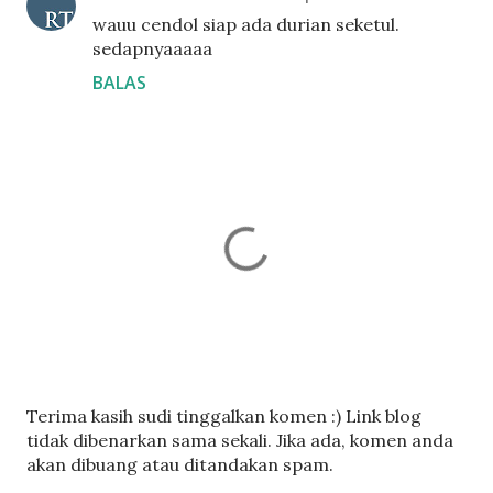
wauu cendol siap ada durian seketul.
sedapnyaaaaa
BALAS
C
Terima kasih sudi tinggalkan komen :) Link blog
a
tidak dibenarkan sama sekali. Jika ada, komen anda
t
akan dibuang atau ditandakan spam.
a