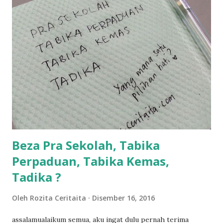
balik keja aku ajak la shah singgah Giant beli barang
sikit...dalam perjalanan dari dalam kereta tu biasalah kan
kami memang akan pimpin anak-anak jalan sampai masuk
dalam... dan kebiasanya bagi anak 4 macam kami ni bahagi-
bahagi lah siapa nak pimpin siapa... dan biasanya aku akan
dukung adik hadi sambil pimpin kakak husna... yang abg
ngah dengan abg long terserah pada shah la pulak.. tapi
kalau ikut anak-anak semua nak ummi pimpin... ajer rebeh
ba...
Beza Pra Sekolah, Tabika
Perpaduan, Tabika Kemas,
Tadika ?
Oleh
Rozita Ceritaita
Disember 16, 2016
assalamualaikum semua, aku ingat dulu pernah terima