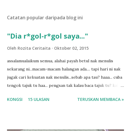
t
U
Catatan popular daripada blog ini
l
a
s
"Dia r*gol-r*gol saya..."
a
n
Oleh
Rozita Ceritaita
Oktober 02, 2015
assalamualaikum semua, alahai payah betul nak menulis
sekarang ni...macam-macam halangan ada.... tapi hari ni nak
jugak cari kekuatan nak menulis...sebab apa tau? haaa... cuba
tengok tajuk tu haa... pengsan tak kalau baca tajuk tu? kalau
korang nak pengsan baca tajuk aku lagi la tau... sebab apa
KONGSI
15 ULASAN
TERUSKAN MEMBACA »
tau? yang sebut tu anak aku....diulangi ANAK AKU ....adoiiii
la... apa la nak jadi dengan budak-budak sekarang ni
ntah...kecut perut ummi kau dengar ni nak oiiii.... nak tau
lanjut? ok meh aku cite... ceritanya gini.... semalam waktu