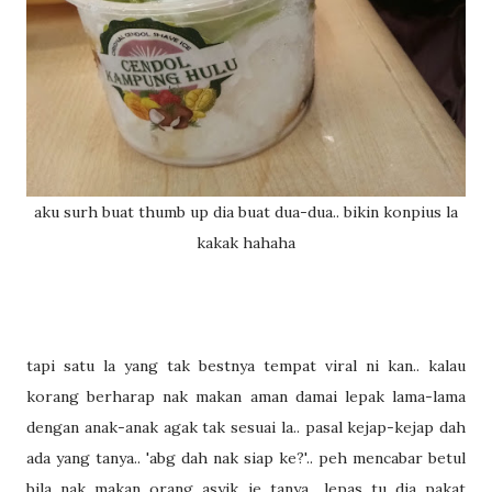
aku surh buat thumb up dia buat dua-dua.. bikin konpius la
kakak hahaha
tapi satu la yang tak bestnya tempat viral ni kan.. kalau
korang berharap nak makan aman damai lepak lama-lama
dengan anak-anak agak tak sesuai la.. pasal kejap-kejap dah
ada yang tanya.. 'abg dah nak siap ke?'.. peh mencabar betul
bila nak makan orang asyik je tanya.. lepas tu dia pakat