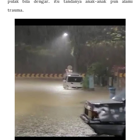
pulak bila dengar.. itu tandanya anak-anak pun alami
trauma..