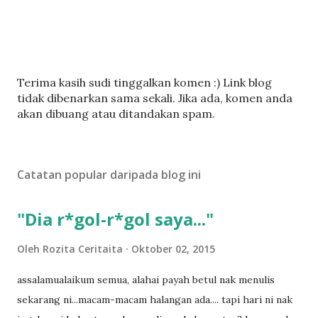
C
Terima kasih sudi tinggalkan komen :) Link blog
a
tidak dibenarkan sama sekali. Jika ada, komen anda
t
akan dibuang atau ditandakan spam.
a
t
U
Catatan popular daripada blog ini
l
a
s
"Dia r*gol-r*gol saya..."
a
n
Oleh
Rozita Ceritaita
Oktober 02, 2015
assalamualaikum semua, alahai payah betul nak menulis
sekarang ni...macam-macam halangan ada.... tapi hari ni nak