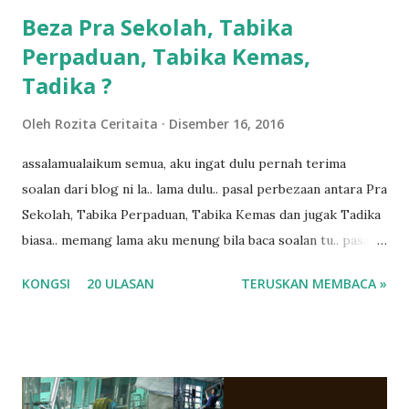
Beza Pra Sekolah, Tabika
Perpaduan, Tabika Kemas,
Tadika ?
Oleh
Rozita Ceritaita
Disember 16, 2016
assalamualaikum semua, aku ingat dulu pernah terima
soalan dari blog ni la.. lama dulu.. pasal perbezaan antara Pra
Sekolah, Tabika Perpaduan, Tabika Kemas dan jugak Tadika
biasa.. memang lama aku menung bila baca soalan tu.. pasal
masa tu aku memang tak tau nak jawab apa.. hahaha.. serius
KONGSI
20 ULASAN
TERUSKAN MEMBACA »
ko.. masa tu aku baru je ada anak sorang dan aku hentam je
hantar memana ikut kemampuan kami masa tu.. Apa Beza
Pra Sekolah, Tabika Perpaduan, Tabika Kemas, Tadika ?
memang tak pernah la terfikir pun nak cari info atau nak
tanya sapa-sapa pun masa tu.. bila fikir-fikirkan balik terasa