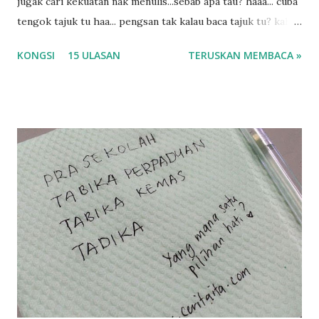
jugak cari kekuatan nak menulis...sebab apa tau? haaa... cuba
tengok tajuk tu haa... pengsan tak kalau baca tajuk tu? kalau
korang nak pengsan baca tajuk aku lagi la tau... sebab apa
KONGSI
15 ULASAN
TERUSKAN MEMBACA »
tau? yang sebut tu anak aku....diulangi ANAK AKU ....adoiiii
la... apa la nak jadi dengan budak-budak sekarang ni
ntah...kecut perut ummi kau dengar ni nak oiiii.... nak tau
lanjut? ok meh aku cite... ceritanya gini.... semalam waktu
balik keja aku ajak la shah singgah Giant beli barang
sikit...dalam perjalanan dari dalam kereta tu biasalah kan
kami memang akan pimpin anak-anak jalan sampai masuk
dalam... dan kebiasanya bagi anak 4 macam kami ni bahagi-
bahagi lah siapa nak pimpin siapa... dan biasanya aku akan
dukung adik hadi sambil pimpin kakak husna... yang abg
ngah dengan abg long terserah pada shah la pulak.. tapi
kalau ikut anak-anak semua nak ummi pimpin... ajer rebeh
ba...