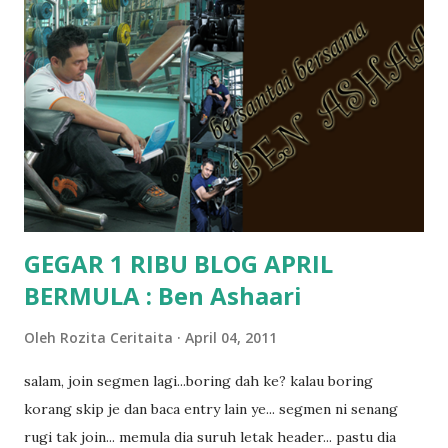
jugak masa alahai teruknya kami sebagai ibubapa.. dan kami
terasa jugak semakin teruk bila abg long dah masuk 2 tahun
kat salah satu tadika swasta ni.. tapi nampaknya kenal huruf
pun tak tau.. pengsan aku bila ingat balik.. aku mula fikir
mungkin sebab abg long sendiri jenis budak yang ada
masalah dyslexia.. tapi minor la.. nanti la aku cerita pasal
dyslexia tu.. lepas tu kami buat keputusan pu...
GEGAR 1 RIBU BLOG APRIL
BERMULA : Ben Ashaari
Oleh
Rozita Ceritaita
April 04, 2011
salam, join segmen lagi...boring dah ke? kalau boring
korang skip je dan baca entry lain ye... segmen ni senang
rugi tak join... memula dia suruh letak header... pastu dia