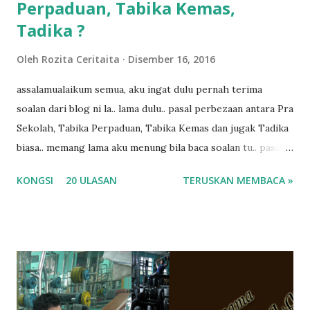
Perpaduan, Tabika Kemas,
Tadika ?
Oleh
Rozita Ceritaita
Disember 16, 2016
assalamualaikum semua, aku ingat dulu pernah terima
soalan dari blog ni la.. lama dulu.. pasal perbezaan antara Pra
Sekolah, Tabika Perpaduan, Tabika Kemas dan jugak Tadika
biasa.. memang lama aku menung bila baca soalan tu.. pasal
masa tu aku memang tak tau nak jawab apa.. hahaha.. serius
KONGSI
20 ULASAN
TERUSKAN MEMBACA »
ko.. masa tu aku baru je ada anak sorang dan aku hentam je
hantar memana ikut kemampuan kami masa tu.. Apa Beza
Pra Sekolah, Tabika Perpaduan, Tabika Kemas, Tadika ?
memang tak pernah la terfikir pun nak cari info atau nak
tanya sapa-sapa pun masa tu.. bila fikir-fikirkan balik terasa
jugak masa alahai teruknya kami sebagai ibubapa.. dan kami
terasa jugak semakin teruk bila abg long dah masuk 2 tahun