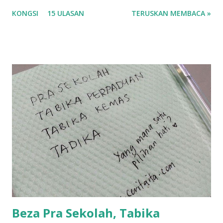
korang nak pengsan baca tajuk aku lagi la tau... sebab apa
KONGSI
15 ULASAN
TERUSKAN MEMBACA »
tau? yang sebut tu anak aku....diulangi ANAK AKU ....adoiiii
la... apa la nak jadi dengan budak-budak sekarang ni
ntah...kecut perut ummi kau dengar ni nak oiiii.... nak tau
lanjut? ok meh aku cite... ceritanya gini.... semalam waktu
balik keja aku ajak la shah singgah Giant beli barang
sikit...dalam perjalanan dari dalam kereta tu biasalah kan
kami memang akan pimpin anak-anak jalan sampai masuk
dalam... dan kebiasanya bagi anak 4 macam kami ni bahagi-
bahagi lah siapa nak pimpin siapa... dan biasanya aku akan
dukung adik hadi sambil pimpin kakak husna... yang abg
ngah dengan abg long terserah pada shah la pulak.. tapi
kalau ikut anak-anak semua nak ummi pimpin... ajer rebeh
ba...
Beza Pra Sekolah, Tabika