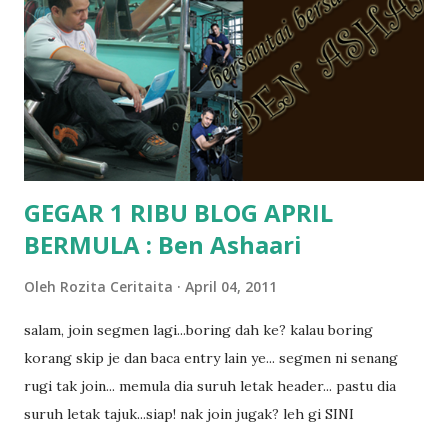
kat salah satu tadika swasta ni.. tapi nampaknya kenal huruf
pun tak tau.. pengsan aku bila ingat balik.. aku mula fikir
mungkin sebab abg long sendiri jenis budak yang ada
masalah dyslexia.. tapi minor la.. nanti la aku cerita pasal
dyslexia tu.. lepas tu kami buat keputusan pu...
GEGAR 1 RIBU BLOG APRIL
BERMULA : Ben Ashaari
Oleh
Rozita Ceritaita
April 04, 2011
salam, join segmen lagi...boring dah ke? kalau boring
korang skip je dan baca entry lain ye... segmen ni senang
rugi tak join... memula dia suruh letak header... pastu dia
suruh letak tajuk...siap! nak join jugak? leh gi SINI