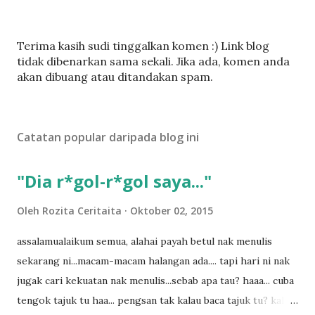
C
Terima kasih sudi tinggalkan komen :) Link blog
a
tidak dibenarkan sama sekali. Jika ada, komen anda
t
akan dibuang atau ditandakan spam.
a
t
U
Catatan popular daripada blog ini
l
a
s
"Dia r*gol-r*gol saya..."
a
n
Oleh
Rozita Ceritaita
Oktober 02, 2015
assalamualaikum semua, alahai payah betul nak menulis
sekarang ni...macam-macam halangan ada.... tapi hari ni nak
jugak cari kekuatan nak menulis...sebab apa tau? haaa... cuba
tengok tajuk tu haa... pengsan tak kalau baca tajuk tu? kalau