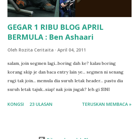
dyslexia tu.. lepas tu kami buat keputusan pu...
GEGAR 1 RIBU BLOG APRIL
BERMULA : Ben Ashaari
Oleh
Rozita Ceritaita
April 04, 2011
salam, join segmen lagi...boring dah ke? kalau boring
korang skip je dan baca entry lain ye... segmen ni senang
rugi tak join... memula dia suruh letak header... pastu dia
suruh letak tajuk...siap! nak join jugak? leh gi SINI
KONGSI
23 ULASAN
TERUSKAN MEMBACA »