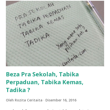
balik keja aku ajak la shah singgah Giant beli barang
sikit...dalam perjalanan dari dalam kereta tu biasalah kan
kami memang akan pimpin anak-anak jalan sampai masuk
dalam... dan kebiasanya bagi anak 4 macam kami ni bahagi-
bahagi lah siapa nak pimpin siapa... dan biasanya aku akan
dukung adik hadi sambil pimpin kakak husna... yang abg
ngah dengan abg long terserah pada shah la pulak.. tapi
kalau ikut anak-anak semua nak ummi pimpin... ajer rebeh
ba...
Beza Pra Sekolah, Tabika
Perpaduan, Tabika Kemas,
Tadika ?
Oleh
Rozita Ceritaita
Disember 16, 2016