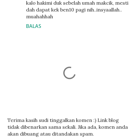
kalo hakimi duk sebelah umah makcik, mesti
dah dapat kek ben10 pagi nih..insyaallah..
muahahhah
BALAS
C
Terima kasih sudi tinggalkan komen :) Link blog
a
tidak dibenarkan sama sekali. Jika ada, komen anda
t
akan dibuang atau ditandakan spam.