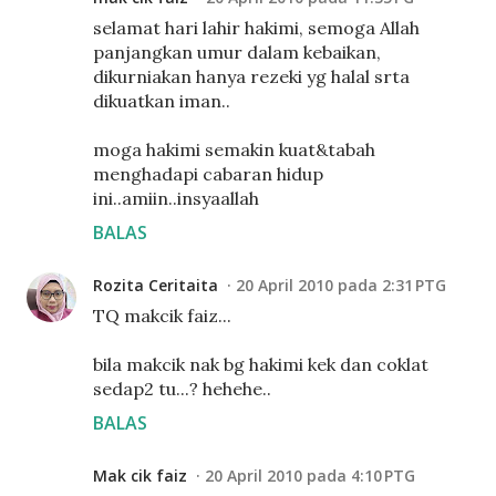
selamat hari lahir hakimi, semoga Allah
panjangkan umur dalam kebaikan,
dikurniakan hanya rezeki yg halal srta
dikuatkan iman..
moga hakimi semakin kuat&tabah
menghadapi cabaran hidup
ini..amiin..insyaallah
BALAS
Rozita Ceritaita
20 April 2010 pada 2:31 PTG
TQ makcik faiz...
bila makcik nak bg hakimi kek dan coklat
sedap2 tu...? hehehe..
BALAS
Mak cik faiz
20 April 2010 pada 4:10 PTG