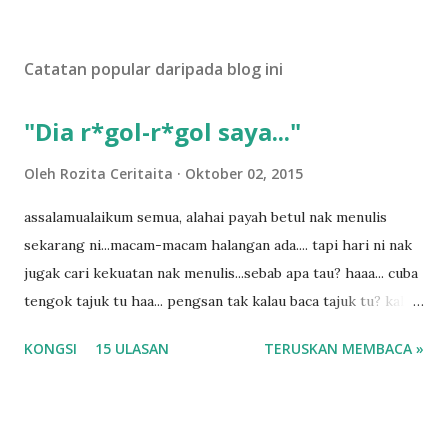
a
t
U
Catatan popular daripada blog ini
l
a
s
"Dia r*gol-r*gol saya..."
a
n
Oleh
Rozita Ceritaita
Oktober 02, 2015
assalamualaikum semua, alahai payah betul nak menulis
sekarang ni...macam-macam halangan ada.... tapi hari ni nak
jugak cari kekuatan nak menulis...sebab apa tau? haaa... cuba
tengok tajuk tu haa... pengsan tak kalau baca tajuk tu? kalau
korang nak pengsan baca tajuk aku lagi la tau... sebab apa
KONGSI
15 ULASAN
TERUSKAN MEMBACA »
tau? yang sebut tu anak aku....diulangi ANAK AKU ....adoiiii
la... apa la nak jadi dengan budak-budak sekarang ni
ntah...kecut perut ummi kau dengar ni nak oiiii.... nak tau
lanjut? ok meh aku cite... ceritanya gini.... semalam waktu