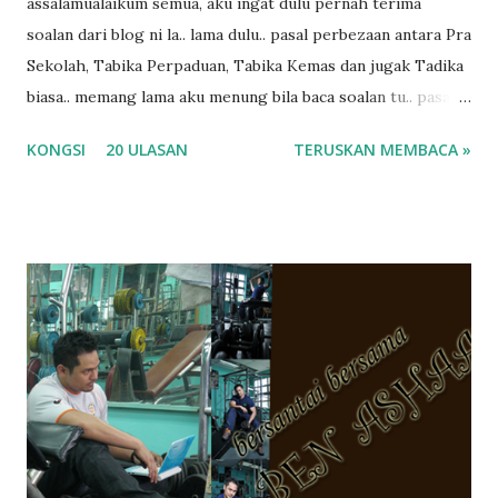
assalamualaikum semua, aku ingat dulu pernah terima
soalan dari blog ni la.. lama dulu.. pasal perbezaan antara Pra
Sekolah, Tabika Perpaduan, Tabika Kemas dan jugak Tadika
biasa.. memang lama aku menung bila baca soalan tu.. pasal
masa tu aku memang tak tau nak jawab apa.. hahaha.. serius
KONGSI
20 ULASAN
TERUSKAN MEMBACA »
ko.. masa tu aku baru je ada anak sorang dan aku hentam je
hantar memana ikut kemampuan kami masa tu.. Apa Beza
Pra Sekolah, Tabika Perpaduan, Tabika Kemas, Tadika ?
memang tak pernah la terfikir pun nak cari info atau nak
tanya sapa-sapa pun masa tu.. bila fikir-fikirkan balik terasa
jugak masa alahai teruknya kami sebagai ibubapa.. dan kami
terasa jugak semakin teruk bila abg long dah masuk 2 tahun
kat salah satu tadika swasta ni.. tapi nampaknya kenal huruf
pun tak tau.. pengsan aku bila ingat balik.. aku mula fikir
mungkin sebab abg long sendiri jenis budak yang ada
masalah dyslexia.. tapi minor la.. nanti la aku cerita pasal