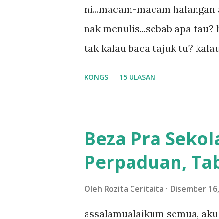
ni...macam-macam halangan ada
nak menulis...sebab apa tau? h
tak kalau baca tajuk tu? kala
la tau... sebab apa tau? yang
KONGSI
15 ULASAN
....adoiiii la... apa la nak ja
ntah...kecut perut ummi kau de
meh aku cite... ceritanya gini
Beza Pra Sekol
shah singgah Giant beli baran
Perpaduan, Tab
kereta tu biasalah kan kami
sampai masuk dalam... dan k
Oleh
Rozita Ceritaita
Disember 16,
bahagi-bahagi lah siapa nak p
assalamualaikum semua, aku 