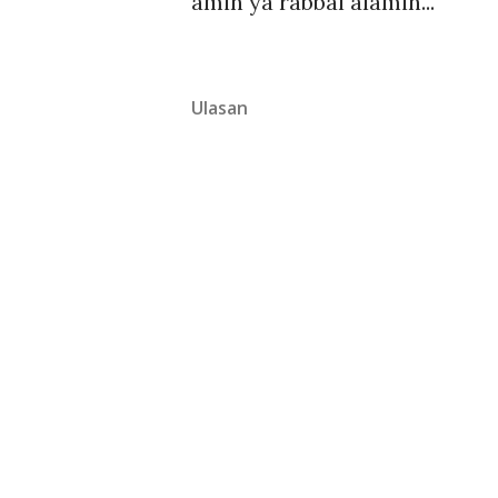
amin ya rabbal alamin...
Ulasan