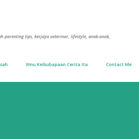
Langkau ke kandungan utama
h parenting tips, kerjaya veterinar, lifestyle, anak-anak,
usah
Ilmu Keibubapaan Cerita Ita
Contact Me