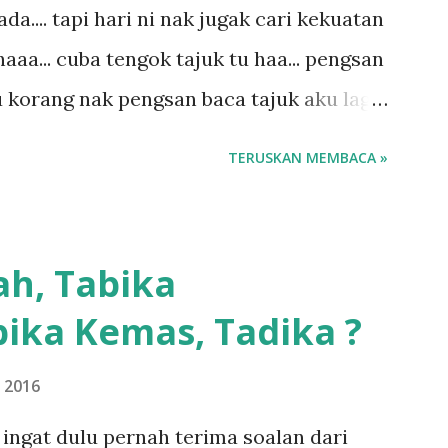
.... tapi hari ni nak jugak cari kekuatan
aaa... cuba tengok tajuk tu haa... pengsan
u korang nak pengsan baca tajuk aku lagi
 sebut tu anak aku....diulangi ANAK AKU
TERUSKAN MEMBACA »
di dengan budak-budak sekarang ni
ngar ni nak oiiii.... nak tau lanjut? ok
.... semalam waktu balik keja aku ajak la
ah, Tabika
g sikit...dalam perjalanan dari dalam
ika Kemas, Tadika ?
 memang akan pimpin anak-anak jalan
ebiasanya bagi anak 4 macam kami ni
 2016
impin siapa... dan biasanya aku akan
ingat dulu pernah terima soalan dari