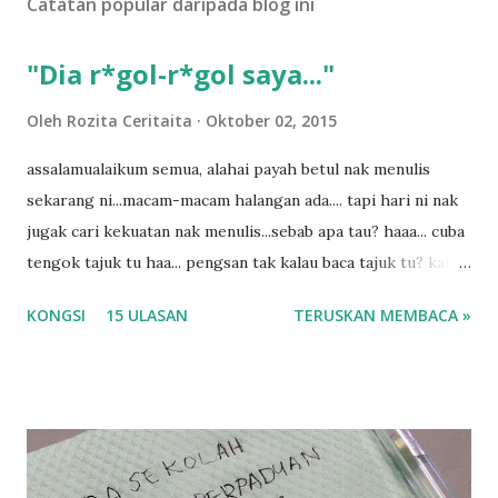
Catatan popular daripada blog ini
"Dia r*gol-r*gol saya..."
Oleh
Rozita Ceritaita
Oktober 02, 2015
assalamualaikum semua, alahai payah betul nak menulis
sekarang ni...macam-macam halangan ada.... tapi hari ni nak
jugak cari kekuatan nak menulis...sebab apa tau? haaa... cuba
tengok tajuk tu haa... pengsan tak kalau baca tajuk tu? kalau
korang nak pengsan baca tajuk aku lagi la tau... sebab apa
KONGSI
15 ULASAN
TERUSKAN MEMBACA »
tau? yang sebut tu anak aku....diulangi ANAK AKU ....adoiiii
la... apa la nak jadi dengan budak-budak sekarang ni
ntah...kecut perut ummi kau dengar ni nak oiiii.... nak tau
lanjut? ok meh aku cite... ceritanya gini.... semalam waktu
balik keja aku ajak la shah singgah Giant beli barang
sikit...dalam perjalanan dari dalam kereta tu biasalah kan