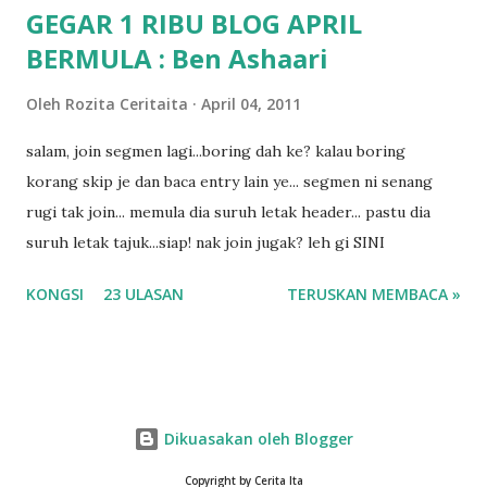
GEGAR 1 RIBU BLOG APRIL
BERMULA : Ben Ashaari
Oleh
Rozita Ceritaita
April 04, 2011
salam, join segmen lagi...boring dah ke? kalau boring
korang skip je dan baca entry lain ye... segmen ni senang
rugi tak join... memula dia suruh letak header... pastu dia
suruh letak tajuk...siap! nak join jugak? leh gi SINI
KONGSI
23 ULASAN
TERUSKAN MEMBACA »
Dikuasakan oleh Blogger
Copyright by Cerita Ita