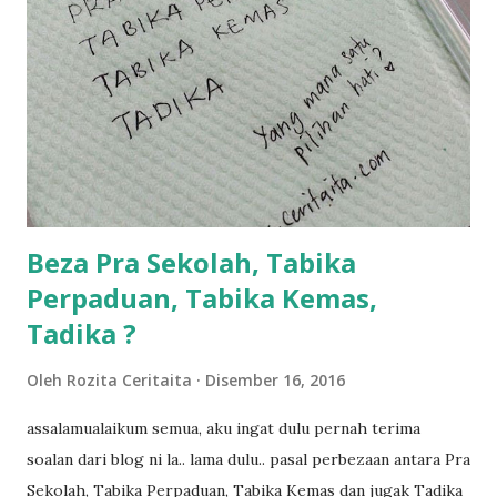
kami memang akan pimpin anak-anak jalan sampai masuk
dalam... dan kebiasanya bagi anak 4 macam kami ni bahagi-
bahagi lah siapa nak pimpin siapa... dan biasanya aku akan
dukung adik hadi sambil pimpin kakak husna... yang abg
ngah dengan abg long terserah pada shah la pulak.. tapi
kalau ikut anak-anak semua nak ummi pimpin... ajer rebeh
ba...
Beza Pra Sekolah, Tabika
Perpaduan, Tabika Kemas,
Tadika ?
Oleh
Rozita Ceritaita
Disember 16, 2016
assalamualaikum semua, aku ingat dulu pernah terima
soalan dari blog ni la.. lama dulu.. pasal perbezaan antara Pra
Sekolah, Tabika Perpaduan, Tabika Kemas dan jugak Tadika