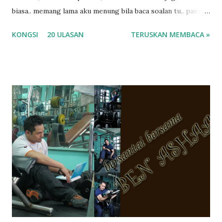
biasa.. memang lama aku menung bila baca soalan tu.. pasal
masa tu aku memang tak tau nak jawab apa.. hahaha.. serius
KONGSI
20 ULASAN
TERUSKAN MEMBACA »
ko.. masa tu aku baru je ada anak sorang dan aku hentam je
hantar memana ikut kemampuan kami masa tu.. Apa Beza
Pra Sekolah, Tabika Perpaduan, Tabika Kemas, Tadika ?
memang tak pernah la terfikir pun nak cari info atau nak
tanya sapa-sapa pun masa tu.. bila fikir-fikirkan balik terasa
jugak masa alahai teruknya kami sebagai ibubapa.. dan kami
terasa jugak semakin teruk bila abg long dah masuk 2 tahun
kat salah satu tadika swasta ni.. tapi nampaknya kenal huruf
pun tak tau.. pengsan aku bila ingat balik.. aku mula fikir
mungkin sebab abg long sendiri jenis budak yang ada
masalah dyslexia.. tapi minor la.. nanti la aku cerita pasal
dyslexia tu.. lepas tu kami buat keputusan pu...